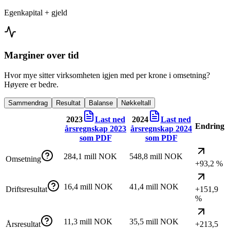
Egenkapital + gjeld
Marginer over tid
Hvor mye sitter virksomheten igjen med per krone i omsetning?
Høyere er bedre.
Sammendrag
Resultat
Balanse
Nøkkeltall
2023
Last ned
2024
Last ned
Endring
årsregnskap
2023
årsregnskap
2024
som PDF
som PDF
284,1 mill NOK
548,8 mill NOK
Omsetning
+93,2 %
16,4 mill NOK
41,4 mill NOK
Driftsresultat
+151,9
%
11,3 mill NOK
35,5 mill NOK
Årsresultat
+213,5