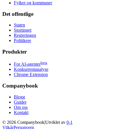
Fylker og kommuner
Det offentlige
Staten
Stortinget
Regjeringen
Politikere
Produkter
beta
For AI-agenter
Konkurrentanalyse
Chrome Extension
Companybook
Blogg
Guider
Om oss
Kontakt
©
2026
Companybook
|
Utviklet av
0-1
Vilkår
Personvern