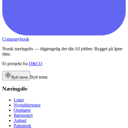
Companybook
Norsk næringsliv — tilgjengelig der din AI jobber. Bygget på åpne
data.
Et prosjekt fra
D&CO
Bytt tema
Bytt tema
Næringsliv
Lister
Nyetableringer
Opphørte
Børsnotert
Anbud
Patentsok