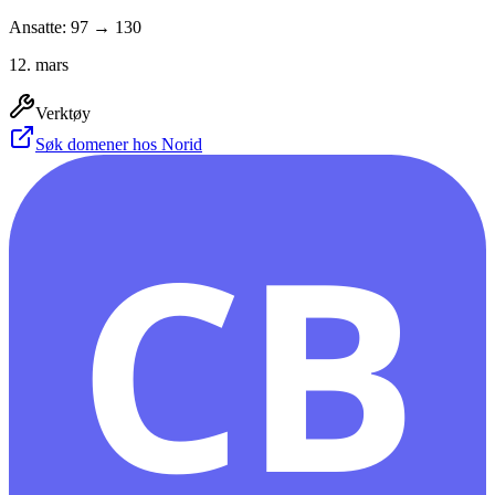
Ansatte: 97 → 130
12. mars
Verktøy
Søk domener hos Norid
CB