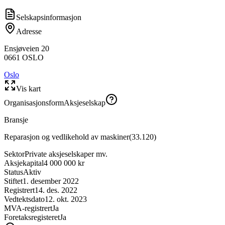
Selskapsinformasjon
Adresse
Ensjøveien 20
0661
OSLO
Oslo
Vis kart
Organisasjonsform
Aksjeselskap
Bransje
Reparasjon og vedlikehold av maskiner
(
33.120
)
Sektor
Private aksjeselskaper mv.
Aksjekapital
4 000 000 kr
Status
Aktiv
Stiftet
1. desember 2022
Registrert
14. des. 2022
Vedtektsdato
12. okt. 2023
MVA-registrert
Ja
Foretaksregisteret
Ja