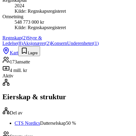
Regnskapsår
2024
Kilde:
Regnskapsregisteret
Omsetning
548 773 000 kr
Kilde:
Regnskapsregisteret
Regnskap
(
2
)
Styre &
Ledelse
(
8
)
Aksjonærer
(
2
)
Konsern
Underenheter
(
1
)
Kart
Lagre
173
ansatte
4 mill. kr
Aktiv
Eierskap & struktur
Del av
CTS Nordics
Datterselskap
50 %