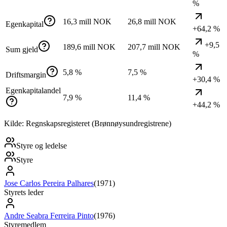
%
16,3 mill NOK
26,8 mill NOK
Egenkapital
+64,2 %
+9,5
189,6 mill NOK
207,7 mill NOK
Sum gjeld
%
5,8 %
7,5 %
Driftsmargin
+30,4 %
Egenkapitalandel
7,9 %
11,4 %
+44,2 %
Kilde: Regnskapsregisteret (Brønnøysundregistrene)
Styre og ledelse
Styre
Jose Carlos Pereira Palhares
(
1971
)
Styrets leder
Andre Seabra Ferreira Pinto
(
1976
)
Styremedlem