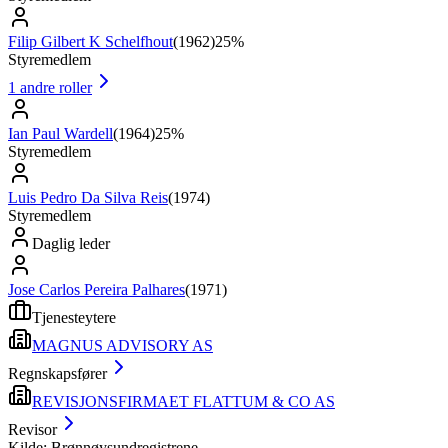
Filip Gilbert K Schelfhout
(
1962
)
25%
Styremedlem
1
andre roller
Ian Paul Wardell
(
1964
)
25%
Styremedlem
Luis Pedro Da Silva Reis
(
1974
)
Styremedlem
Daglig leder
Jose Carlos Pereira Palhares
(
1971
)
Tjenesteytere
MAGNUS ADVISORY AS
Regnskapsfører
REVISJONSFIRMAET FLATTUM & CO AS
Revisor
Kilde: Brønnøysundregistrene