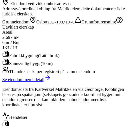
Eiendom ved virksomhetsadressen
Adresse-/koordinatkobling fra Matrikkelen; dette dokumenterer ikke
juridisk eierskap.
Grunneiendom
Oslo
Grunnforurensning
0301-133/13-0
Uavklart eierskap
Areal
2 697 m²
Gnr / Bnr
133
/
13
Fabrikkbygning
(
Tatt i bruk
)
Sannsynlig bygg (10 m)
11
andre selskap
er
registrert på samme eiendom
Se eiendommen i detalj
Eiendomsdata fra Kartverket Matrikkelen via Geonorge. Koblingen
baseres på spatial join (selskapets geocodede koordinat ligger inni
eiendomsgrensen) — kan inkludere naboeiendommer hvis
koordinatet er upresist.
Hendelser