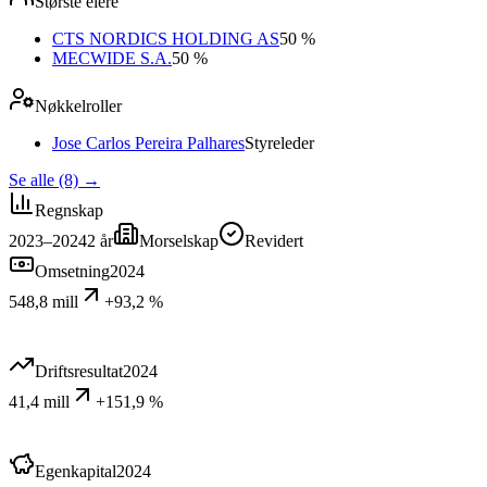
Største eiere
CTS NORDICS HOLDING AS
50 %
MECWIDE S.A.
50 %
Nøkkelroller
Jose Carlos Pereira Palhares
Styreleder
Se alle (8)
→
Regnskap
2023–2024
2
år
Morselskap
Revidert
Omsetning
2024
548,8 mill
+93,2 %
Driftsresultat
2024
41,4 mill
+151,9 %
Egenkapital
2024