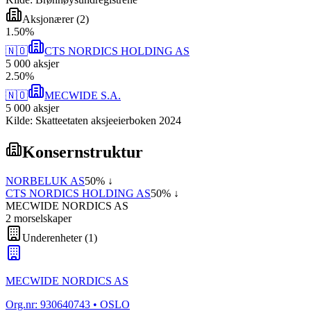
Aksjonærer
(
2
)
1
.
50
%
🇳🇴
CTS NORDICS HOLDING AS
5 000
aksjer
2
.
50
%
🇳🇴
MECWIDE S.A.
5 000
aksjer
Kilde: Skatteetaten aksjeeierboken 2024
Konsernstruktur
NORBELUK AS
50
% ↓
CTS NORDICS HOLDING AS
50
% ↓
MECWIDE NORDICS AS
2
morselskap
er
Underenheter
(
1
)
MECWIDE NORDICS AS
Org.nr:
930640743
• OSLO