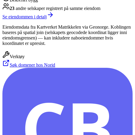
23
andre selskap
er
registrert på samme eiendom
Se eiendommen i detalj
Eiendomsdata fra Kartverket Matrikkelen via Geonorge. Koblingen
baseres på spatial join (selskapets geocodede koordinat ligger inni
eiendomsgrensen) — kan inkludere naboeiendommer hvis
koordinatet er upresist.
Verktøy
Søk domener hos Norid
CB