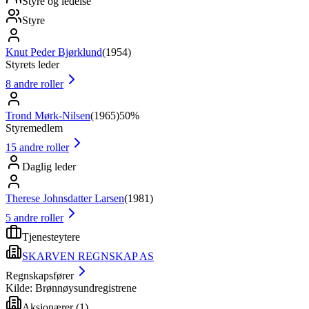
Styre og ledelse
Styre
Knut Peder Bjørklund
(
1954
)
Styrets leder
8
andre roller
Trond Mørk-Nilsen
(
1965
)
50%
Styremedlem
15
andre roller
Daglig leder
Therese Johnsdatter Larsen
(
1981
)
5
andre roller
Tjenesteytere
SKARVEN REGNSKAP AS
Regnskapsfører
Kilde: Brønnøysundregistrene
Aksjonærer
(
1
)