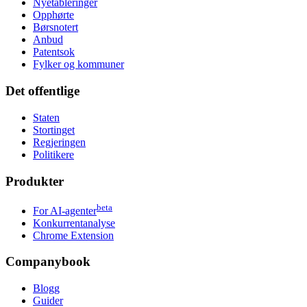
Nyetableringer
Opphørte
Børsnotert
Anbud
Patentsok
Fylker og kommuner
Det offentlige
Staten
Stortinget
Regjeringen
Politikere
Produkter
beta
For AI-agenter
Konkurrentanalyse
Chrome Extension
Companybook
Blogg
Guider