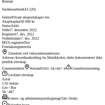
Bransje
Snekkerarbeid
(
43.320
)
Sektor
Private aksjeselskaper mv.
Aksjekapital
30 000 kr
Status
Aktiv
Stiftet
7. desember 2022
Registrert
7. des. 2022
Vedtektsdato
7. des. 2022
MVA-registrert
Nei
Foretaksregisteret
Ja
Eiendom ved virksomhetsadressen
Adresse-/koordinatkobling fra Matrikkelen; dette dokumenterer ikke
juridisk eierskap.
Grunneiendom
Harstad
Grunnforurensning
5503-58/487-0
Uavklart eierskap
Areal
1.92 hektar
Gnr / Bnr
58
/
487
Kontor- og administrasjonsbygning
(
Tatt i bruk
)
Bekreftet bygg