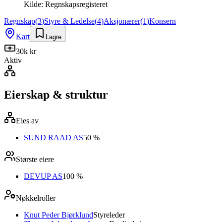
Kilde:
Regnskapsregisteret
Regnskap
(
3
)
Styre & Ledelse
(
4
)
Aksjonærer
(
1
)
Konsern
Kart
Lagre
30k kr
Aktiv
Eierskap & struktur
Eies av
SUND RAAD AS
50 %
Største eiere
DEVUP AS
100 %
Nøkkelroller
Knut Peder Bjørklund
Styreleder