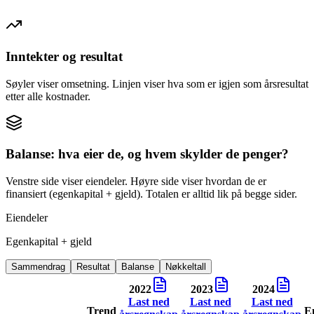
Inntekter og resultat
Søyler viser omsetning. Linjen viser hva som er igjen som årsresultat
etter alle kostnader.
Balanse: hva eier de, og hvem skylder de penger?
Venstre side viser eiendeler. Høyre side viser hvordan de er
finansiert (egenkapital + gjeld). Totalen er alltid lik på begge sider.
Eiendeler
Egenkapital + gjeld
Sammendrag
Resultat
Balanse
Nøkkeltall
2022
2023
2024
Last ned
Last ned
Last ned
Trend
E