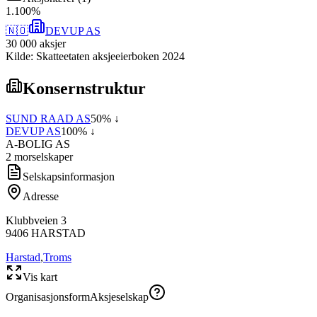
1
.
100
%
🇳🇴
DEVUP AS
30 000
aksjer
Kilde: Skatteetaten aksjeeierboken 2024
Konsernstruktur
SUND RAAD AS
50
% ↓
DEVUP AS
100
% ↓
A-BOLIG AS
2
morselskap
er
Selskapsinformasjon
Adresse
Klubbveien 3
9406
HARSTAD
Harstad
,
Troms
Vis kart
Organisasjonsform
Aksjeselskap