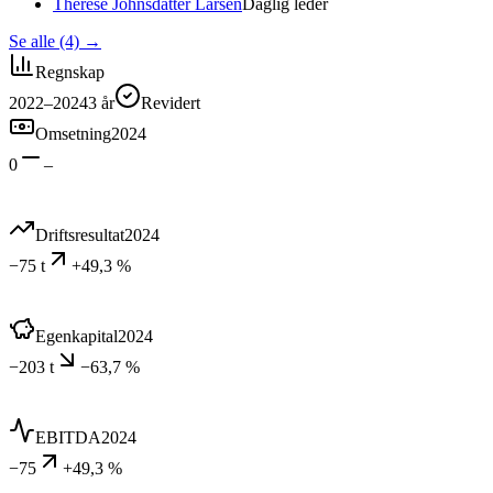
Therese Johnsdatter Larsen
Daglig leder
Se alle (4)
→
Regnskap
2022–2024
3
år
Revidert
Omsetning
2024
0
–
Driftsresultat
2024
−75 t
+49,3 %
Egenkapital
2024
−203 t
−63,7 %
EBITDA
2024
−75
+49,3 %