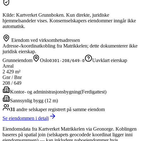
Kilde: Kartverket Grunnboken. Kun direkte, juridiske
hjemmelsandeler vises. Konsernselskapers eiendommer inngår ikke
automatisk.
Eiendom ved virksomhetsadressen
Adresse-/koordinatkobling fra Matrikkelen; dette dokumenterer ikke
juridisk eierskap.
Grunneiendom
Oslo
Uavklart eierskap
0301-208/649-0
Areal
2 429 m²
Gnr / Bnr
208
/
649
Kontor- og administrasjonsbygning
(
Ferdigattest
)
Sannsynlig bygg (12 m)
31
andre selskap
er
registrert på samme eiendom
Se eiendommen i detalj
Eiendomsdata fra Kartverket Matrikkelen via Geonorge. Koblingen
baseres på spatial join (selskapets geocodede koordinat ligger inni
eiendomsgrensen) — kan inkludere naboeiendommer hvis