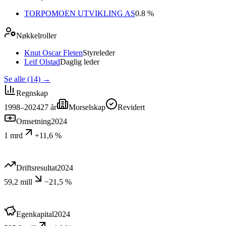
TORPOMOEN UTVIKLING AS
0.8 %
Nøkkelroller
Knut Oscar Fleten
Styreleder
Leif Olstad
Daglig leder
Se alle (14)
→
Regnskap
1998–2024
27
år
Morselskap
Revidert
Omsetning
2024
1 mrd
+11,6 %
Driftsresultat
2024
59,2 mill
−21,5 %
Egenkapital
2024