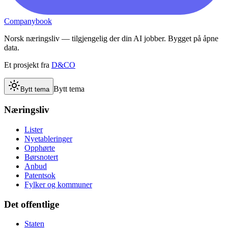
Companybook
Norsk næringsliv — tilgjengelig der din AI jobber. Bygget på åpne
data.
Et prosjekt fra
D&CO
Bytt tema
Bytt tema
Næringsliv
Lister
Nyetableringer
Opphørte
Børsnotert
Anbud
Patentsok
Fylker og kommuner
Det offentlige
Staten