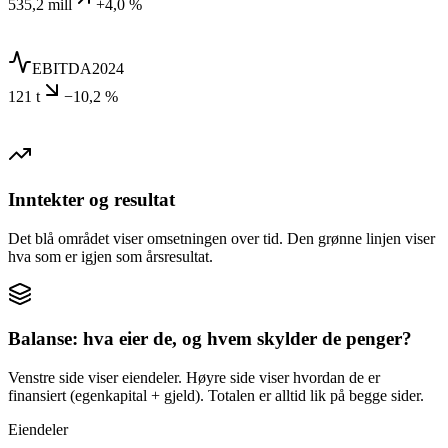
535,2 mill
+4,0 %
EBITDA
2024
121 t
−10,2 %
Inntekter og resultat
Det blå området viser omsetningen over tid. Den grønne linjen viser
hva som er igjen som årsresultat.
Balanse: hva eier de, og hvem skylder de penger?
Venstre side viser eiendeler. Høyre side viser hvordan de er
finansiert (egenkapital + gjeld). Totalen er alltid lik på begge sider.
Eiendeler