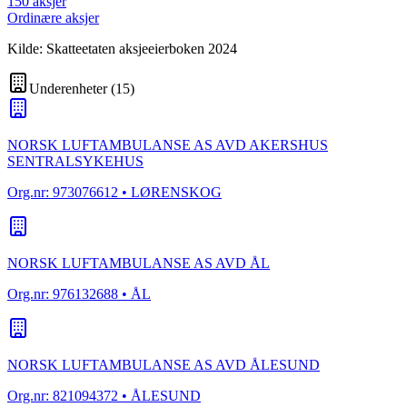
150
aksjer
Ordinære aksjer
Kilde: Skatteetaten aksjeeierboken 2024
Underenheter
(
15
)
NORSK LUFTAMBULANSE AS AVD AKERSHUS
SENTRALSYKEHUS
Org.nr:
973076612
• LØRENSKOG
NORSK LUFTAMBULANSE AS AVD ÅL
Org.nr:
976132688
• ÅL
NORSK LUFTAMBULANSE AS AVD ÅLESUND
Org.nr:
821094372
• ÅLESUND