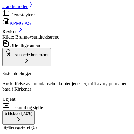
2
andre roller
Tjenesteytere
KPMG AS
Revisor
Kilde: Brønnøysundregistrene
Offentlige anbud
1
vunnede kontrakter
Siste tildelinger
Anskaffelse av ambulansehelikoptertjenester, drift av ny permanent
base i Kirkenes
Ukjent
Tilskudd og støtte
6
tilskudd
(
2026
)
Støtteregisteret
(
6
)