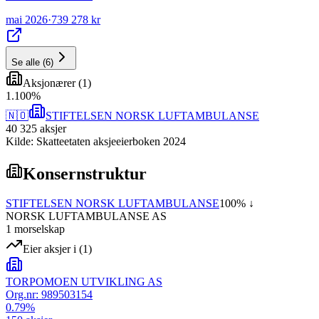
mai 2026
·
739 278 kr
Se alle
(
6
)
Aksjonærer
(
1
)
1
.
100
%
🇳🇴
STIFTELSEN NORSK LUFTAMBULANSE
40 325
aksjer
Kilde: Skatteetaten aksjeeierboken 2024
Konsernstruktur
STIFTELSEN NORSK LUFTAMBULANSE
100
% ↓
NORSK LUFTAMBULANSE AS
1
morselskap
Eier aksjer i
(
1
)
TORPOMOEN UTVIKLING AS
Org.nr:
989503154
0.79
%