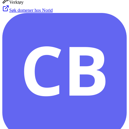
Verktøy
Søk domener hos Norid
CB