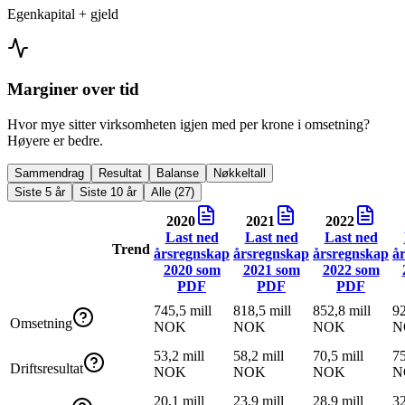
Egenkapital + gjeld
Marginer over tid
Hvor mye sitter virksomheten igjen med per krone i omsetning?
Høyere er bedre.
Sammendrag
Resultat
Balanse
Nøkkeltall
Siste 5 år
Siste 10 år
Alle (27)
2020
2021
2022
Last ned
Last ned
Last ned
Trend
årsregnskap
årsregnskap
årsregnskap
å
2020
som
2021
som
2022
som
PDF
PDF
PDF
745,5 mill
818,5 mill
852,8 mill
92
Omsetning
NOK
NOK
NOK
N
53,2 mill
58,2 mill
70,5 mill
75
Driftsresultat
NOK
NOK
NOK
N
20,1 mill
23,9 mill
28,9 mill
32