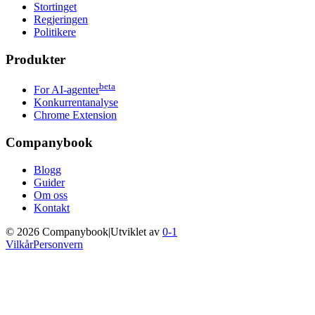
Stortinget
Regjeringen
Politikere
Produkter
beta
For AI-agenter
Konkurrentanalyse
Chrome Extension
Companybook
Blogg
Guider
Om oss
Kontakt
©
2026
Companybook
|
Utviklet av
0-1
Vilkår
Personvern