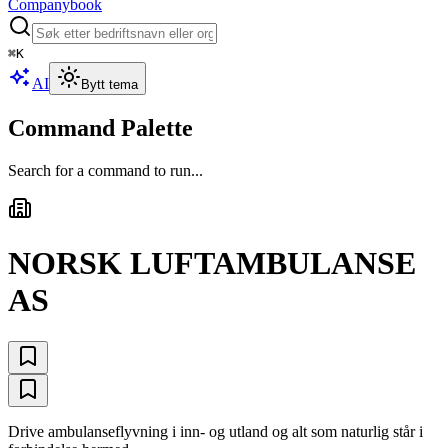
Companybook
⌘
K
AI
Bytt tema
Command Palette
Search for a command to run...
NORSK LUFTAMBULANSE
AS
Drive ambulanseflyvning i inn- og utland og alt som naturlig står i