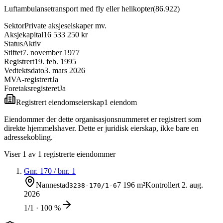
Luftambulansetransport med fly eller helikopter
(
86.922
)
Sektor
Private aksjeselskaper mv.
Aksjekapital
16 533 250 kr
Status
Aktiv
Stiftet
7. november 1977
Registrert
19. feb. 1995
Vedtektsdato
3. mars 2026
MVA-registrert
Ja
Foretaksregisteret
Ja
Registrert eiendomseierskap
1
eiendom
Eiendommer der dette organisasjonsnummeret er registrert som
direkte hjemmelshaver. Dette er juridisk eierskap, ikke bare en
adressekobling.
Viser
1
av
1
registrerte eiendommer
Gnr.
170
/ bnr.
1
Nannestad
7 196 m²
Kontrollert
2. aug.
3238-170/1-6
2026
1/1 · 100 %