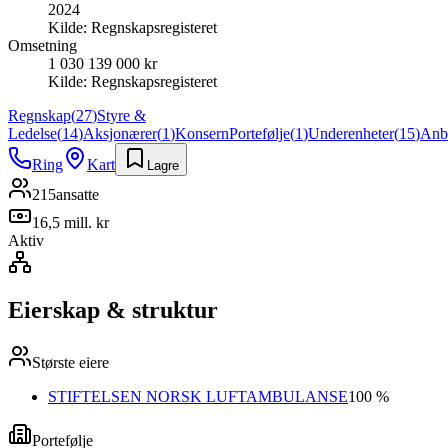
2024
Kilde:
Regnskapsregisteret
Omsetning
1 030 139 000 kr
Kilde:
Regnskapsregisteret
Regnskap
(
27
)
Styre &
Ledelse
(
14
)
Aksjonærer
(
1
)
Konsern
Portefølje
(
1
)
Underenheter
(
15
)
Anb
Ring
Kart
Lagre
215
ansatte
16,5 mill. kr
Aktiv
Eierskap & struktur
Største eiere
STIFTELSEN NORSK LUFTAMBULANSE
100 %
Portefølje