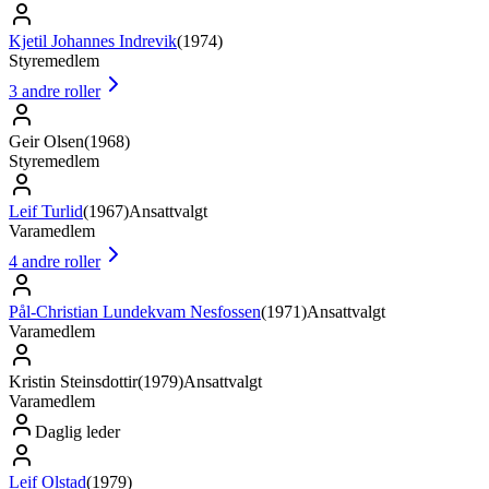
Kjetil Johannes Indrevik
(
1974
)
Styremedlem
3
andre roller
Geir Olsen
(
1968
)
Styremedlem
Leif Turlid
(
1967
)
Ansattvalgt
Varamedlem
4
andre roller
Pål-Christian Lundekvam Nesfossen
(
1971
)
Ansattvalgt
Varamedlem
Kristin Steinsdottir
(
1979
)
Ansattvalgt
Varamedlem
Daglig leder
Leif Olstad
(
1979
)