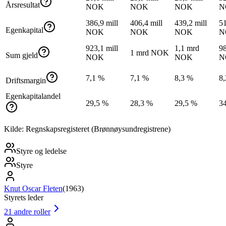
Årsresultat
NOK
NOK
NOK
N
386,9 mill
406,4 mill
439,2 mill
51
Egenkapital
NOK
NOK
NOK
N
923,1 mill
1,1 mrd
98
1 mrd NOK
Sum gjeld
NOK
NOK
N
7,1 %
7,1 %
8,3 %
8
Driftsmargin
Egenkapitalandel
29,5 %
28,3 %
29,5 %
3
Kilde: Regnskapsregisteret (Brønnøysundregistrene)
Styre og ledelse
Styre
Knut Oscar Fleten
(
1963
)
Styrets leder
21
andre roller