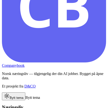
CB
Companybook
Norsk næringsliv — tilgjengelig der din AI jobber. Bygget på åpne
data.
Et prosjekt fra
D&CO
Bytt tema
Bytt tema
Næringsliv