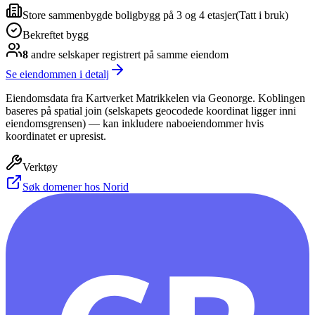
Store sammenbygde boligbygg på 3 og 4 etasjer
(
Tatt i bruk
)
Bekreftet bygg
8
andre selskap
er
registrert på samme eiendom
Se eiendommen i detalj
Eiendomsdata fra Kartverket Matrikkelen via Geonorge. Koblingen
baseres på spatial join (selskapets geocodede koordinat ligger inni
eiendomsgrensen) — kan inkludere naboeiendommer hvis
koordinatet er upresist.
Verktøy
Søk domener hos Norid