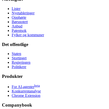
Lister
Nyetableringer
Opphørte
Børsnotert
Anbud
Patentsok
Fylker og kommuner
Det offentlige
Staten
Stortinget
Regjeringen
Politikere
Produkter
beta
For AI-agenter
Konkurrentanalyse
Chrome Extension
Companybook