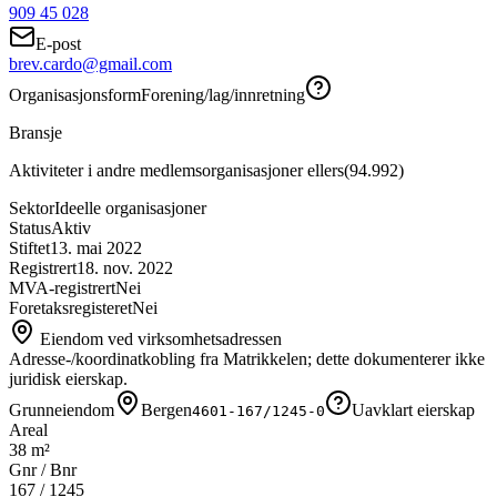
909 45 028
E-post
brev.cardo@gmail.com
Organisasjonsform
Forening/lag/innretning
Bransje
Aktiviteter i andre medlemsorganisasjoner ellers
(
94.992
)
Sektor
Ideelle organisasjoner
Status
Aktiv
Stiftet
13. mai 2022
Registrert
18. nov. 2022
MVA-registrert
Nei
Foretaksregisteret
Nei
Eiendom ved virksomhetsadressen
Adresse-/koordinatkobling fra Matrikkelen; dette dokumenterer ikke
juridisk eierskap.
Grunneiendom
Bergen
Uavklart eierskap
4601-167/1245-0
Areal
38 m²
Gnr / Bnr
167
/
1245