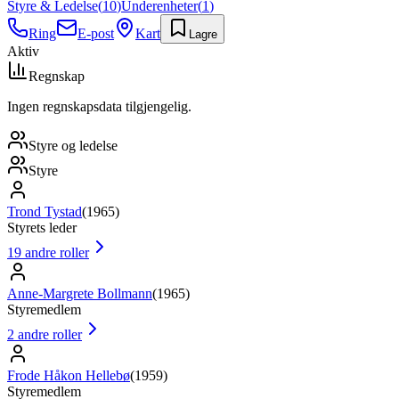
Styre & Ledelse
(
10
)
Underenheter
(
1
)
Ring
E-post
Kart
Lagre
Aktiv
Regnskap
Ingen regnskapsdata tilgjengelig.
Styre og ledelse
Styre
Trond Tystad
(
1965
)
Styrets leder
19
andre roller
Anne-Margrete Bollmann
(
1965
)
Styremedlem
2
andre roller
Frode Håkon Hellebø
(
1959
)
Styremedlem