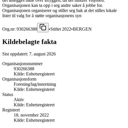
det anlegges bane over Bryggen, da det hindrer visjonen.
Organisasjonen kan ta opp i seg andre saker å jobbe for.
Organisasjonen organiserer og stiller seg bak at det stilles lokale
lister til valg for å støtte organisasjonens syn
Org.nr:
930266388
•
Stiftet
2022
•
BERGEN
Kildebelagte fakta
Sist oppdatert:
7. august 2026
Organisasjonsnummer
930266388
Kilde:
Enhetsregisteret
Organisasjonsform
Forening/lag/innretning
Kilde:
Enhetsregisteret
Status
Aktiv
Kilde:
Enhetsregisteret
Registrert
18. november 2022
Kilde:
Enhetsregisteret