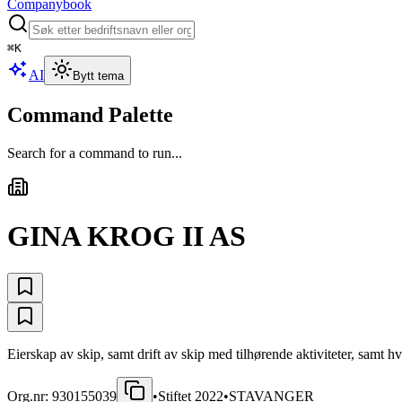
Companybook
⌘
K
AI
Bytt tema
Command Palette
Search for a command to run...
GINA KROG II AS
Eierskap av skip, samt drift av skip med tilhørende aktiviteter, samt h
Org.nr:
930155039
•
Stiftet
2022
•
STAVANGER