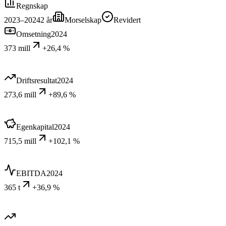
Regnskap
2023–2024
2
år
Morselskap
Revidert
Omsetning
2024
373 mill
+26,4 %
Driftsresultat
2024
273,6 mill
+89,6 %
Egenkapital
2024
715,5 mill
+102,1 %
EBITDA
2024
365 t
+36,9 %