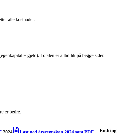
tter alle kostnader.
egenkapital + gjeld). Totalen er alltid lik på begge sider.
e er bedre.
Endring
F
2024
Last ned årsregnskap
2024
som PDF