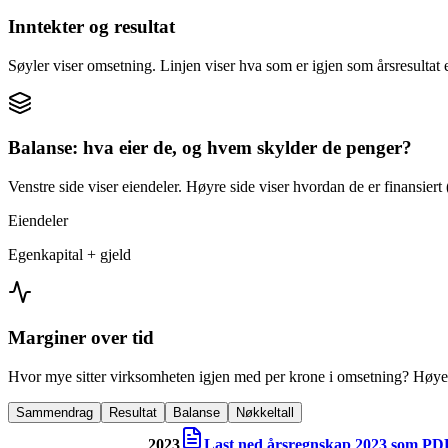
Inntekter og resultat
Søyler viser omsetning. Linjen viser hva som er igjen som årsresultat e
Balanse: hva eier de, og hvem skylder de penger?
Venstre side viser eiendeler. Høyre side viser hvordan de er finansiert (
Eiendeler
Egenkapital + gjeld
Marginer over tid
Hvor mye sitter virksomheten igjen med per krone i omsetning? Høyer
Sammendrag
Resultat
Balanse
Nøkkeltall
2023
Last ned årsregnskap
2023
som PD