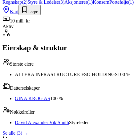
Regnskap
(
2
)
Styre & Ledelse
(
3
)
Aksjonærer
(
1
)
Konsern
Portefølje
(
1
)
Kart
Lagre
10 mill. kr
Aktiv
Eierskap & struktur
Største eiere
ALTERA INFRASTRUCTURE FSO HOLDINGS
100 %
Datterselskaper
GINA KROG AS
100 %
Nøkkelroller
David Alexander Vik Smith
Styreleder
Se alle (3)
→