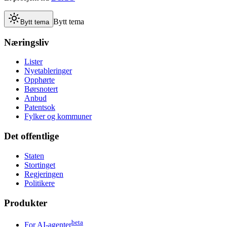
Bytt tema
Bytt tema
Næringsliv
Lister
Nyetableringer
Opphørte
Børsnotert
Anbud
Patentsok
Fylker og kommuner
Det offentlige
Staten
Stortinget
Regjeringen
Politikere
Produkter
beta
For AI-agenter