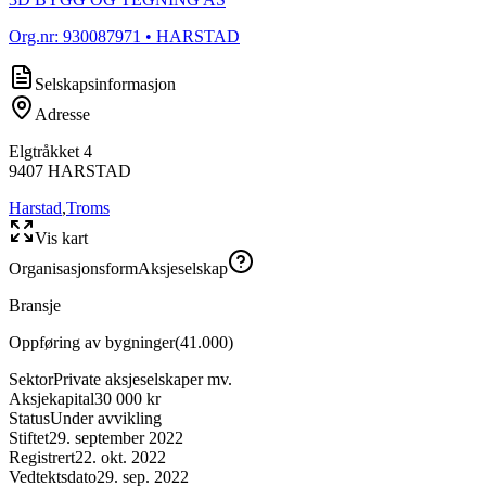
Org.nr:
930087971
• HARSTAD
Selskapsinformasjon
Adresse
Elgtråkket 4
9407
HARSTAD
Harstad
,
Troms
Vis kart
Organisasjonsform
Aksjeselskap
Bransje
Oppføring av bygninger
(
41.000
)
Sektor
Private aksjeselskaper mv.
Aksjekapital
30 000 kr
Status
Under avvikling
Stiftet
29. september 2022
Registrert
22. okt. 2022
Vedtektsdato
29. sep. 2022