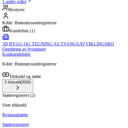
1
andre roller
Bostyrer
Kilde: Brønnøysundregistrene
Kundeliste
(
1
)
3D BYGG OG TEGNING AS TVANGSAVVIKLINGSBO
Oppføring av bygninger
Konkursdebitor
Kilde: Brønnøysundregistrene
Tilskudd og støtte
2
tilskudd
(
2026
)
Støtteregisteret
(
2
)
Siste tilskudd
Regionalstøtte
Støtteregisteret