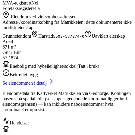
MVA-registrert
Nei
Foretaksregisteret
Ja
Eiendom ved virksomhetsadressen
Adresse-/koordinatkobling fra Matrikkelen; dette dokumenterer ikke
juridisk eierskap.
Grunneiendom
Harstad
Uavklart eierskap
5503-57/874-0
Areal
671 m²
Gnr / Bnr
57
/
874
Enebolig med hybelleilighet/sokkel
(
Tatt i bruk
)
Bekreftet bygg
Se eiendommen i detalj
Eiendomsdata fra Kartverket Matrikkelen via Geonorge. Koblingen
baseres på spatial join (selskapets geocodede koordinat ligger inni
eiendomsgrensen) — kan inkludere naboeiendommer hvis
koordinatet er upresist.
Hendelser