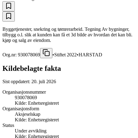
Byggetjenester, snekring og tømrerarbeid. Tegning Av bygninger,
tilbygg o.l. slik at kunden kan få et 3d bilde av hvordan det kan bli.
kjøp og salg av eiendom.
Org.nr:
930078069
•
Stiftet
2022
•
HARSTAD
Kildebelagte fakta
Sist oppdatert:
20. juli 2026
Organisasjonsnummer
930078069
Kilde:
Enhetsregisteret
Organisasjonsform
Aksjeselskap
Kilde:
Enhetsregisteret
Status
Under avvikling
Kilde:
Enhetsregisteret