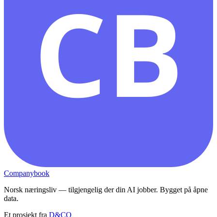
CB
Companybook
Norsk næringsliv — tilgjengelig der din AI jobber. Bygget på åpne
data.
Et prosjekt fra
D&CO