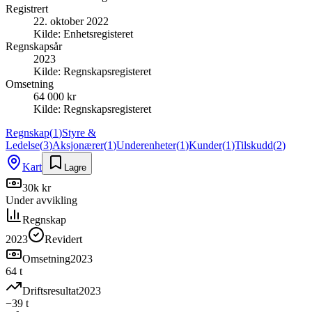
Registrert
22. oktober 2022
Kilde:
Enhetsregisteret
Regnskapsår
2023
Kilde:
Regnskapsregisteret
Omsetning
64 000 kr
Kilde:
Regnskapsregisteret
Regnskap
(
1
)
Styre &
Ledelse
(
3
)
Aksjonærer
(
1
)
Underenheter
(
1
)
Kunder
(
1
)
Tilskudd
(
2
)
Kart
Lagre
30k kr
Under avvikling
Regnskap
2023
Revidert
Omsetning
2023
64 t
Driftsresultat
2023
−39 t