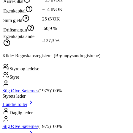
Årsresultat
−14 tNOK
Egenkapital
25 tNOK
Sum gjeld
-60,9 %
Driftsmargin
Egenkapitalandel
-127,3 %
Kilde: Regnskapsregisteret (Brønnøysundregistrene)
Styre og ledelse
Styre
Stig Ølve Sæternes
(
1975
)
100%
Styrets leder
1
andre roller
Daglig leder
Stig Ølve Sæternes
(
1975
)
100%