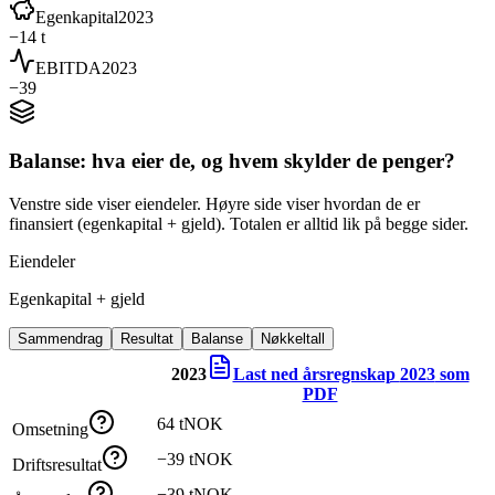
Egenkapital
2023
−14 t
EBITDA
2023
−39
Balanse: hva eier de, og hvem skylder de penger?
Venstre side viser eiendeler. Høyre side viser hvordan de er
finansiert (egenkapital + gjeld). Totalen er alltid lik på begge sider.
Eiendeler
Egenkapital + gjeld
Sammendrag
Resultat
Balanse
Nøkkeltall
2023
Last ned årsregnskap
2023
som
PDF
64 tNOK
Omsetning
−39 tNOK
Driftsresultat
−39 tNOK