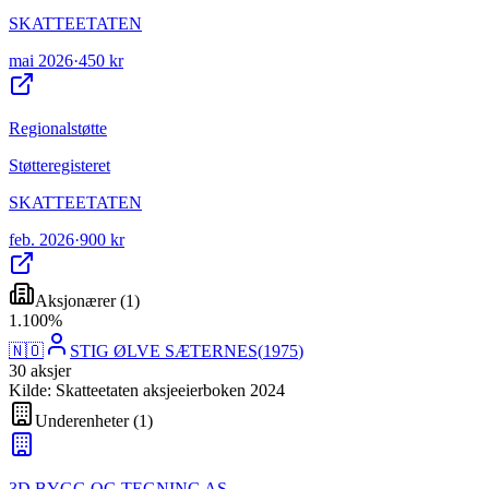
SKATTEETATEN
mai 2026
·
450 kr
Regionalstøtte
Støtteregisteret
SKATTEETATEN
feb. 2026
·
900 kr
Aksjonærer
(
1
)
1
.
100
%
🇳🇴
STIG ØLVE SÆTERNES
(
1975
)
30
aksjer
Kilde: Skatteetaten aksjeeierboken 2024
Underenheter
(
1
)
3D BYGG OG TEGNING AS