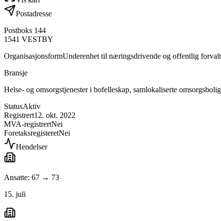
Postadresse
Postboks 144
1541
VESTBY
Organisasjonsform
Underenhet til næringsdrivende og offentlig forval
Bransje
Helse- og omsorgstjenester i bofelleskap, samlokaliserte omsorgsboli
Status
Aktiv
Registrert
12. okt. 2022
MVA-registrert
Nei
Foretaksregisteret
Nei
Hendelser
Ansatte: 67 → 73
15. juli