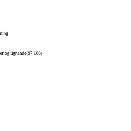
tning
ger og lignende
(
87.106
)