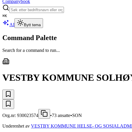
Companybook
⌘
K
AI
Bytt tema
Command Palette
Search for a command to run...
VESTBY KOMMUNE SOLHØ
Org.nr:
930023574
•
73
ansatte
•
SON
Underenhet av
VESTBY KOMMUNE HELSE- OG SOSIALADM