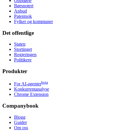
Opphørte
Børsnotert
Anbud
Patentsok
Fylker og kommuner
Det offentlige
Staten
Stortinget
Regjeringen
Politikere
Produkter
beta
For AI-agenter
Konkurrentanalyse
Chrome Extension
Companybook
Blogg
Guider
Om oss