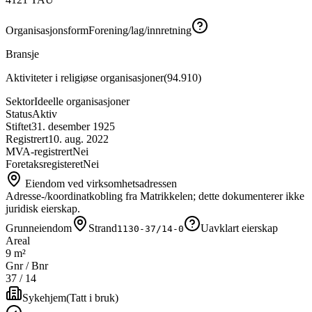
Organisasjonsform
Forening/lag/innretning
Bransje
Aktiviteter i religiøse organisasjoner
(
94.910
)
Sektor
Ideelle organisasjoner
Status
Aktiv
Stiftet
31. desember 1925
Registrert
10. aug. 2022
MVA-registrert
Nei
Foretaksregisteret
Nei
Eiendom ved virksomhetsadressen
Adresse-/koordinatkobling fra Matrikkelen; dette dokumenterer ikke
juridisk eierskap.
Grunneiendom
Strand
Uavklart eierskap
1130-37/14-0
Areal
9 m²
Gnr / Bnr
37
/
14
Sykehjem
(
Tatt i bruk
)