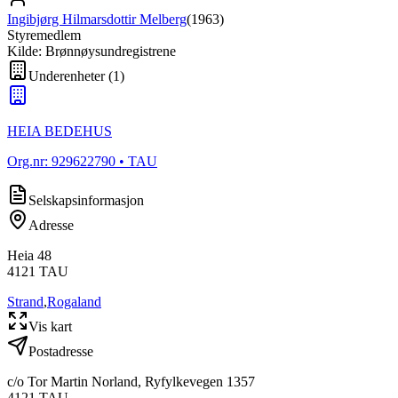
Ingibjørg Hilmarsdottir Melberg
(
1963
)
Styremedlem
Kilde: Brønnøysundregistrene
Underenheter
(
1
)
HEIA BEDEHUS
Org.nr:
929622790
• TAU
Selskapsinformasjon
Adresse
Heia 48
4121
TAU
Strand
,
Rogaland
Vis kart
Postadresse
c/o Tor Martin Norland, Ryfylkevegen 1357
4121
TAU