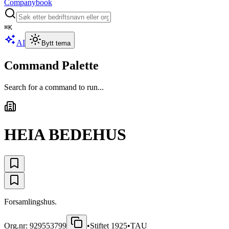
Companybook
⌘
K
AI
Bytt tema
Command Palette
Search for a command to run...
HEIA BEDEHUS
Forsamlingshus.
Org.nr:
929553799
•
Stiftet
1925
•
TAU