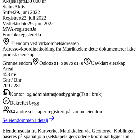
Aksjekapital
30 000 kr
Status
Aktiv
Stiftet
29. juni 2022
Registrert
22. juli 2022
Vedtektsdato
29. juni 2022
MVA-registrert
Ja
Foretaksregisteret
Ja
Eiendom ved virksomhetsadressen
Adresse-/koordinatkobling fra Matrikkelen; dette dokumenterer ikke
juridisk eierskap.
Grunneiendom
Oslo
Uavklart eierskap
0301-209/281-0
Areal
453 m²
Gnr / Bnr
209
/
281
Kontor- og administrasjonsbygning
(
Tatt i bruk
)
Bekreftet bygg
34
andre selskap
er
registrert på samme eiendom
Se eiendommen i detalj
Eiendomsdata fra Kartverket Matrikkelen via Geonorge. Koblingen
baseres på spatial join (selskapets geocodede koordinat ligger inni