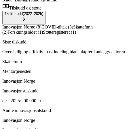
Tilskudd og støtte
15
tilskudd
(
2022–2025
)
Innovasjon Norge
(
8
)
COVID-tiltak
(
3
)
Skattefunn
(
2
)
Forskningsrådet
(
1
)
Støtteregisteret
(
1
)
Siste tilskudd
Oversiktlig og effektiv maskindeling blant aktører i anleggssektoren
Skattefunn
Mentortjenesten
Innovasjon Norge
Innovasjonstilskudd
des. 2025
·
200 000 kr
Andre innovasjonstilskudd
Innovasjon Norge