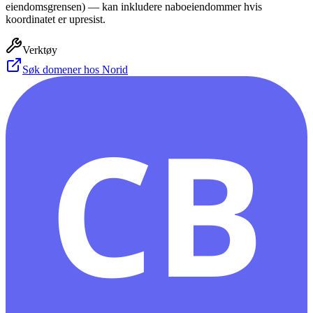
eiendomsgrensen) — kan inkludere naboeiendommer hvis
koordinatet er upresist.
Verktøy
Søk domener hos Norid
CB