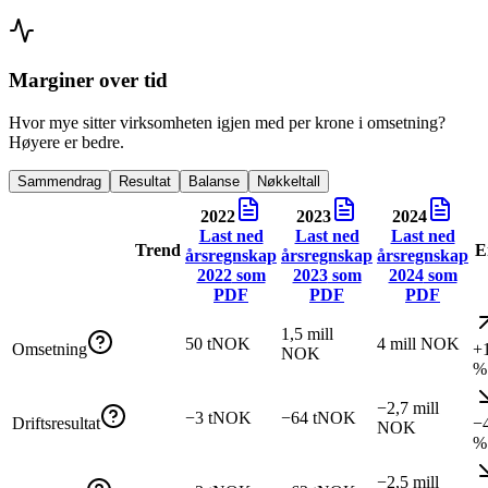
Marginer over tid
Hvor mye sitter virksomheten igjen med per krone i omsetning?
Høyere er bedre.
Sammendrag
Resultat
Balanse
Nøkkeltall
2022
2023
2024
Last ned
Last ned
Last ned
Trend
E
årsregnskap
årsregnskap
årsregnskap
2022
som
2023
som
2024
som
PDF
PDF
PDF
1,5 mill
50 tNOK
4 mill NOK
Omsetning
+
NOK
%
−2,7 mill
−3 tNOK
−64 tNOK
Driftsresultat
−
NOK
%
−2,5 mill