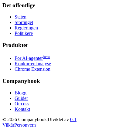
Det offentlige
Staten
Stortinget
Regjeringen
Politikere
Produkter
beta
For AI-agenter
Konkurrentanalyse
Chrome Extension
Companybook
Blogg
Guider
Om oss
Kontakt
©
2026
Companybook
|
Utviklet av
0-1
Vilkår
Personvern