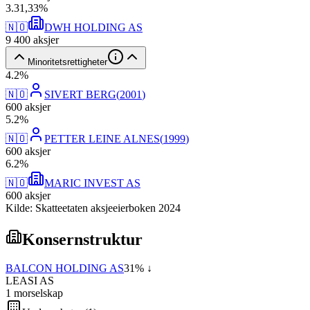
3
.
31,33
%
🇳🇴
DWH HOLDING AS
9 400
aksjer
Minoritetsrettigheter
4
.
2
%
🇳🇴
SIVERT BERG
(
2001
)
600
aksjer
5
.
2
%
🇳🇴
PETTER LEINE ALNES
(
1999
)
600
aksjer
6
.
2
%
🇳🇴
MARIC INVEST AS
600
aksjer
Kilde: Skatteetaten aksjeeierboken 2024
Konsernstruktur
BALCON HOLDING AS
31
% ↓
LEASI AS
1
morselskap