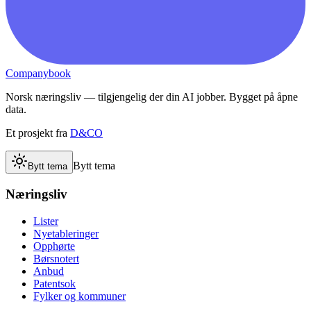
Companybook
Norsk næringsliv — tilgjengelig der din AI jobber. Bygget på åpne
data.
Et prosjekt fra
D&CO
Bytt tema
Bytt tema
Næringsliv
Lister
Nyetableringer
Opphørte
Børsnotert
Anbud
Patentsok
Fylker og kommuner