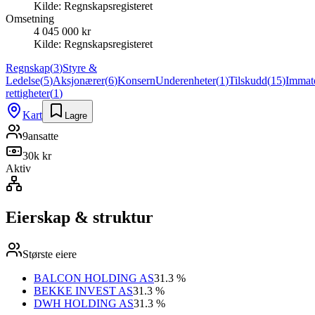
Kilde:
Regnskapsregisteret
Omsetning
4 045 000 kr
Kilde:
Regnskapsregisteret
Regnskap
(
3
)
Styre &
Ledelse
(
5
)
Aksjonærer
(
6
)
Konsern
Underenheter
(
1
)
Tilskudd
(
15
)
Immate
rettigheter
(
1
)
Kart
Lagre
9
ansatte
30k kr
Aktiv
Eierskap & struktur
Største eiere
BALCON HOLDING AS
31.3 %
BEKKE INVEST AS
31.3 %
DWH HOLDING AS
31.3 %