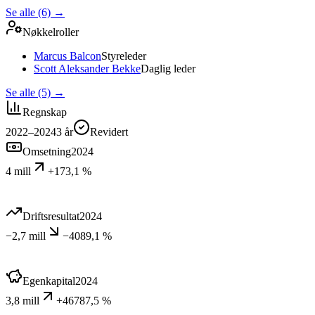
Se alle (6)
→
Nøkkelroller
Marcus Balcon
Styreleder
Scott Aleksander Bekke
Daglig leder
Se alle (5)
→
Regnskap
2022–2024
3
år
Revidert
Omsetning
2024
4 mill
+173,1 %
Driftsresultat
2024
−2,7 mill
−4089,1 %
Egenkapital
2024
3,8 mill
+46787,5 %