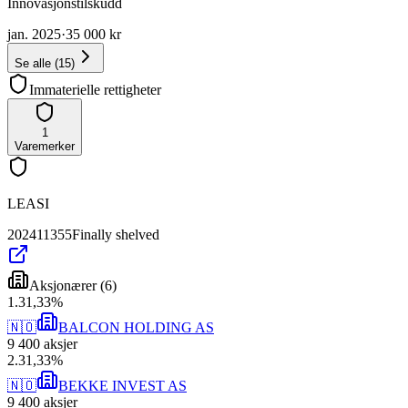
Innovasjonstilskudd
jan. 2025
·
35 000 kr
Se alle
(
15
)
Immaterielle rettigheter
1
Varemerker
LEASI
202411355
Finally shelved
Aksjonærer
(
6
)
1
.
31,33
%
🇳🇴
BALCON HOLDING AS
9 400
aksjer
2
.
31,33
%
🇳🇴
BEKKE INVEST AS
9 400
aksjer