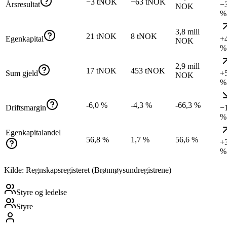
−3 tNOK
−63 tNOK
Årsresultat
−
NOK
%
3,8 mill
21 tNOK
8 tNOK
Egenkapital
+
NOK
%
2,9 mill
17 tNOK
453 tNOK
Sum gjeld
+
NOK
%
-6,0 %
-4,3 %
-66,3 %
Driftsmargin
−
%
Egenkapitalandel
56,8 %
1,7 %
56,6 %
+
%
Kilde: Regnskapsregisteret (Brønnøysundregistrene)
Styre og ledelse
Styre