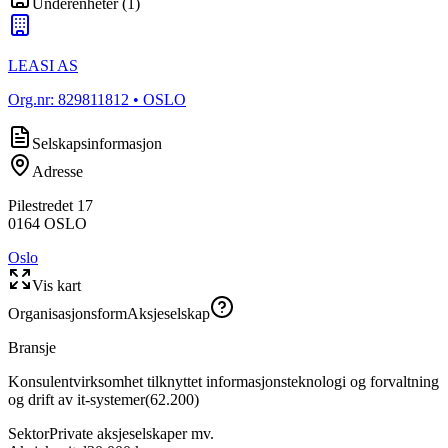
Underenheter
(
1
)
LEASI AS
Org.nr:
829811812
• OSLO
Selskapsinformasjon
Adresse
Pilestredet 17
0164
OSLO
Oslo
Vis kart
Organisasjonsform
Aksjeselskap
Bransje
Konsulentvirksomhet tilknyttet informasjonsteknologi og forvaltning
og drift av it-systemer
(
62.200
)
Sektor
Private aksjeselskaper mv.