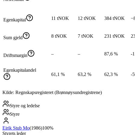
11 tNOK
12 tNOK
384 tNOK
−
Egenkapital
8 tNOK
7 tNOK
231 tNOK
2
Sum gjeld
–
–
87,6 %
-
Driftsmargin
Egenkapitalandel
61,1 %
63,2 %
62,3 %
-
Kilde: Regnskapsregisteret (Brønnøysundregistrene)
Styre og ledelse
Styre
Eirik Stub Mo
(
1986
)
100%
Styrets leder