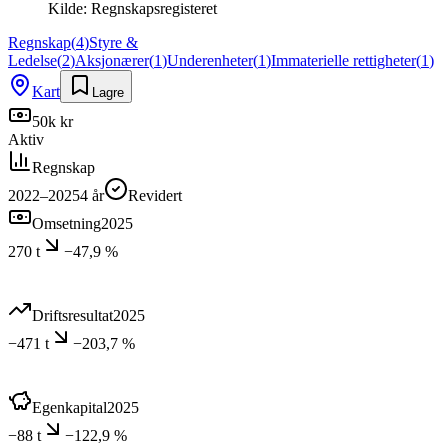
Kilde:
Regnskapsregisteret
Regnskap
(
4
)
Styre &
Ledelse
(
2
)
Aksjonærer
(
1
)
Underenheter
(
1
)
Immaterielle rettigheter
(
1
)
Kart
Lagre
50k kr
Aktiv
Regnskap
2022–2025
4
år
Revidert
Omsetning
2025
270 t
−47,9 %
Driftsresultat
2025
−471 t
−203,7 %
Egenkapital
2025
−88 t
−122,9 %