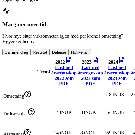
Marginer over tid
Hvor mye sitter virksomheten igjen med per krone i omsetning?
Høyere er bedre.
Sammendrag
Resultat
Balanse
Nøkkeltall
2022
2023
2024
Last ned
Last ned
Last ned
Trend
årsregnskap
årsregnskap
årsregnskap
å
2022
som
2023
som
2024
som
PDF
PDF
PDF
–
–
518 tNOK
2
Omsetning
−14 tNOK
−8 tNOK
454 tNOK
−
Driftsresultat
−14 tNOK
−8 tNOK
359 tNOK
−
Årsresultat