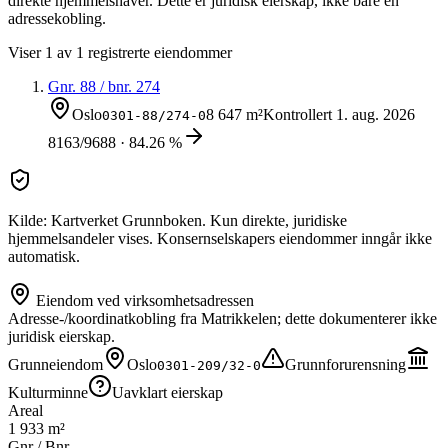
direkte hjemmelshaver. Dette er juridisk eierskap, ikke bare en
adressekobling.
Viser
1
av
1
registrerte eiendommer
Gnr.
88
/ bnr.
274
Oslo
8 647 m²
Kontrollert
1. aug. 2026
0301-88/274-0
8163/9688 · 84.26 %
Kilde: Kartverket Grunnboken. Kun direkte, juridiske
hjemmelsandeler vises. Konsernselskapers eiendommer inngår ikke
automatisk.
Eiendom ved virksomhetsadressen
Adresse-/koordinatkobling fra Matrikkelen; dette dokumenterer ikke
juridisk eierskap.
Grunneiendom
Oslo
Grunnforurensning
0301-209/32-0
Kulturminne
Uavklart eierskap
Areal
1 933 m²
Gnr / Bnr