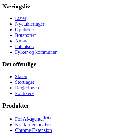
Næringsliv
Lister
Nyetableringer
Opphørte
Børsnotert
Anbud
Patentsok
Fylker og kommuner
Det offentlige
Staten
Stortinget
Regjeringen
Politikere
Produkter
beta
For AI-agenter
Konkurrentanalyse
Chrome Extension