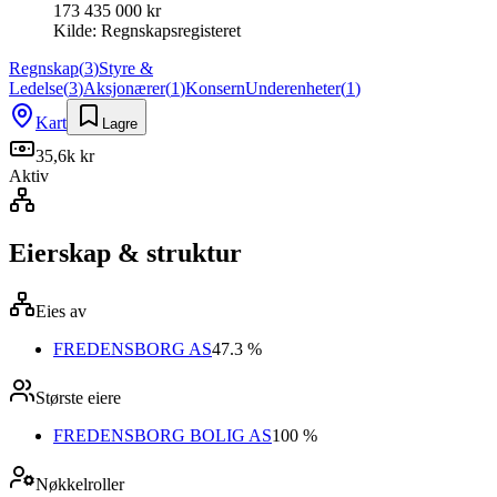
173 435 000 kr
Kilde:
Regnskapsregisteret
Regnskap
(
3
)
Styre &
Ledelse
(
3
)
Aksjonærer
(
1
)
Konsern
Underenheter
(
1
)
Kart
Lagre
35,6k kr
Aktiv
Eierskap & struktur
Eies av
FREDENSBORG AS
47.3 %
Største eiere
FREDENSBORG BOLIG AS
100 %
Nøkkelroller