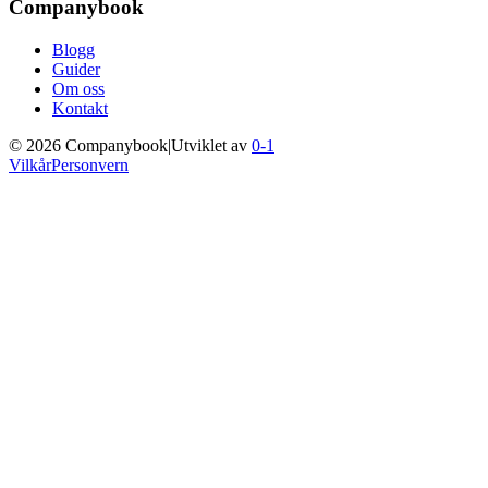
Companybook
Blogg
Guider
Om oss
Kontakt
©
2026
Companybook
|
Utviklet av
0-1
Vilkår
Personvern