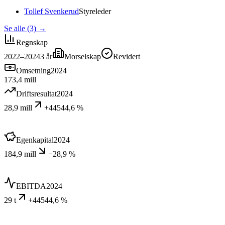
Tollef Svenkerud
Styreleder
Se alle (3)
→
Regnskap
2022–2024
3
år
Morselskap
Revidert
Omsetning
2024
173,4 mill
Driftsresultat
2024
28,9 mill
+44544,6 %
Egenkapital
2024
184,9 mill
−28,9 %
EBITDA
2024
29 t
+44544,6 %