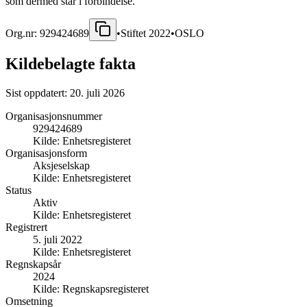
som dermed står i forbindelse.
Org.nr:
929424689
•
Stiftet
2022
•
OSLO
Kildebelagte fakta
Sist oppdatert:
20. juli 2026
Organisasjonsnummer
929424689
Kilde:
Enhetsregisteret
Organisasjonsform
Aksjeselskap
Kilde:
Enhetsregisteret
Status
Aktiv
Kilde:
Enhetsregisteret
Registrert
5. juli 2022
Kilde:
Enhetsregisteret
Regnskapsår
2024
Kilde:
Regnskapsregisteret
Omsetning