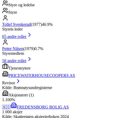
Styre og ledelse
Styre
Tollef Svenkerud
(
1977
)
46.9%
Styrets leder
65
andre roller
Petter Nilsen
(
1979
)
0.7%
Styremedlem
58
andre roller
Tjenesteytere
PRICEWATERHOUSECOOPERS AS
Revisor
Kilde: Brønnøysundregistrene
Aksjonærer
(
1
)
1
.
100
%
🇳🇴
FREDENSBORG BOLIG AS
1 000
aksjer
Kilde: Skatteetaten aksjeeierboken 2024