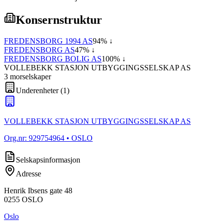
Konsernstruktur
FREDENSBORG 1994 AS
94
% ↓
FREDENSBORG AS
47
% ↓
FREDENSBORG BOLIG AS
100
% ↓
VOLLEBEKK STASJON UTBYGGINGSSELSKAP AS
3
morselskap
er
Underenheter
(
1
)
VOLLEBEKK STASJON UTBYGGINGSSELSKAP AS
Org.nr:
929754964
• OSLO
Selskapsinformasjon
Adresse
Henrik Ibsens gate 48
0255
OSLO
Oslo