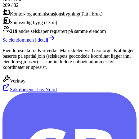
209
/
32
Kontor- og administrasjonsbygning
(
Tatt i bruk
)
Sannsynlig bygg (13 m)
219
andre selskap
er
registrert på samme eiendom
Se eiendommen i detalj
Eiendomsdata fra Kartverket Matrikkelen via Geonorge. Koblingen
baseres på spatial join (selskapets geocodede koordinat ligger inni
eiendomsgrensen) — kan inkludere naboeiendommer hvis
koordinatet er upresist.
Verktøy
Søk domener hos Norid