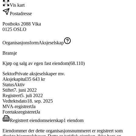
Vis kart
Postadresse
Postboks 2088 Vika
0125
OSLO
Organisasjonsform
Aksjeselskap
Bransje
Kjøp og salg av egen fast eiendom
(
68.110
)
Sektor
Private aksjeselskaper mv.
Aksjekapital
35 643 kr
Status
Aktiv
Stiftet
7. juni 2022
Registrert
5. juli 2022
Vedtektsdato
18. sep. 2025
MVA-registrert
Ja
Foretaksregisteret
Ja
Registrert eiendomseierskap
1
eiendom
Eiendommer der dette organisasjonsnummeret er registrert som