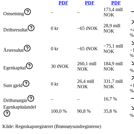
PDF
PDF
PDF
173,4 mill
–
–
Omsetning
NOK
28,9 mill
0 kr
−65 tNOK
Driftsresultat
+
NOK
%
−75,1 mill
0 kr
−65 tNOK
Årsresultat
−
NOK
%
260,1 mill
184,9 mill
30 tNOK
Egenkapital
NOK
NOK
%
26,4 mill
331,7 mill
0 kr
Sum gjeld
+
NOK
NOK
%
–
–
16,7 %
Driftsmargin
Egenkapitalandel
100,0 %
90,8 %
35,8 %
%
Kilde: Regnskapsregisteret (Brønnøysundregistrene)