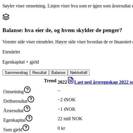
Søyler viser omsetning. Linjen viser hva som er igjen som årsresultat e
Balanse: hva eier de, og hvem skylder de penger?
Venstre side viser eiendeler. Høyre side viser hvordan de er finansiert (
Eiendeler
Egenkapital + gjeld
Sammendrag
Resultat
Balanse
Nøkkeltall
Trend
2022
Last ned årsregnskap
2022
s
–
Omsetning
−2 tNOK
Driftsresultat
−1 tNOK
Årsresultat
22 mill NOK
Egenkapital
0 kr
Sum gjeld