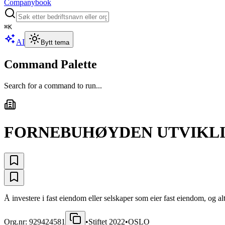
Companybook
⌘
K
AI
Bytt tema
Command Palette
Search for a command to run...
FORNEBUHØYDEN UTVIKLI
Å investere i fast eiendom eller selskaper som eier fast eiendom, og al
Org.nr:
929424581
•
Stiftet
2022
•
OSLO