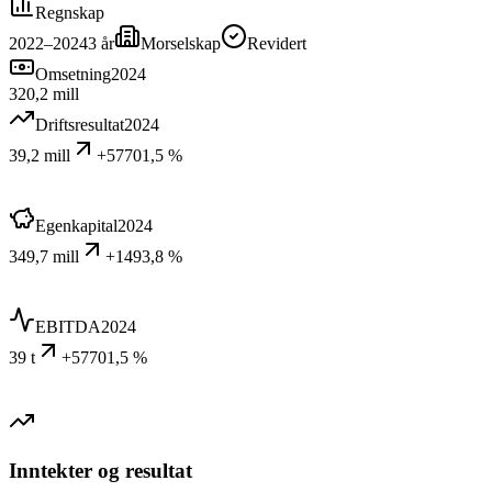
Regnskap
2022–2024
3
år
Morselskap
Revidert
Omsetning
2024
320,2 mill
Driftsresultat
2024
39,2 mill
+57701,5 %
Egenkapital
2024
349,7 mill
+1493,8 %
EBITDA
2024
39 t
+57701,5 %
Inntekter og resultat