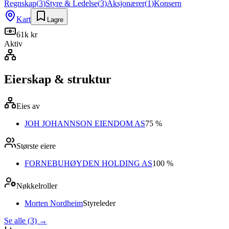
Regnskap
(
3
)
Styre & Ledelse
(
3
)
Aksjonærer
(
1
)
Konsern
Kart
Lagre
61k kr
Aktiv
Eierskap & struktur
Eies av
JOH JOHANNSON EIENDOM AS
75 %
Største eiere
FORNEBUHØYDEN HOLDING AS
100 %
Nøkkelroller
Morten Nordheim
Styreleder
Se alle (3)
→