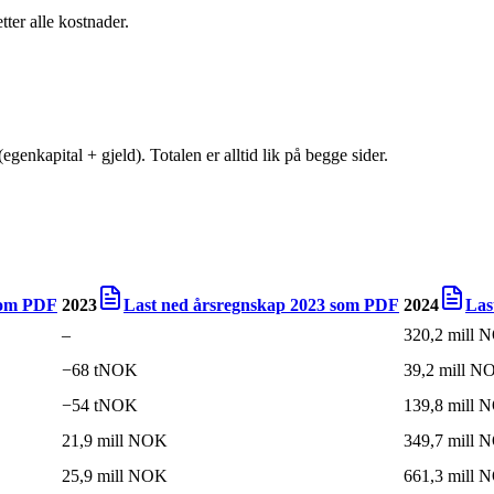
tter alle kostnader.
egenkapital + gjeld). Totalen er alltid lik på begge sider.
om PDF
2023
Last ned årsregnskap
2023
som PDF
2024
Las
–
320,2 mill 
−68 tNOK
39,2 mill N
−54 tNOK
139,8 mill 
21,9 mill NOK
349,7 mill 
25,9 mill NOK
661,3 mill 