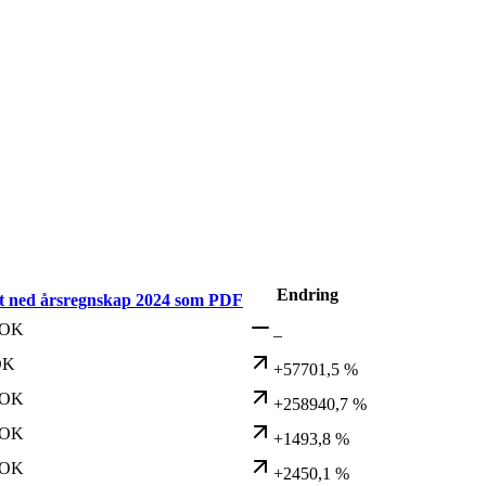
Endring
t ned årsregnskap
2024
som PDF
NOK
–
OK
+57701,5 %
NOK
+258940,7 %
NOK
+1493,8 %
NOK
+2450,1 %