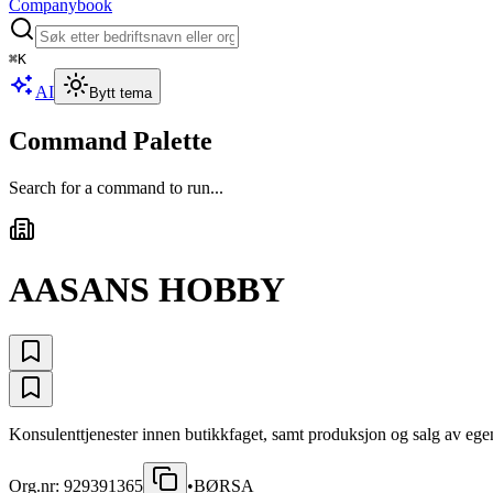
Companybook
⌘
K
AI
Bytt tema
Command Palette
Search for a command to run...
AASANS HOBBY
Konsulenttjenester innen butikkfaget, samt produksjon og salg av eg
Org.nr:
929391365
•
BØRSA