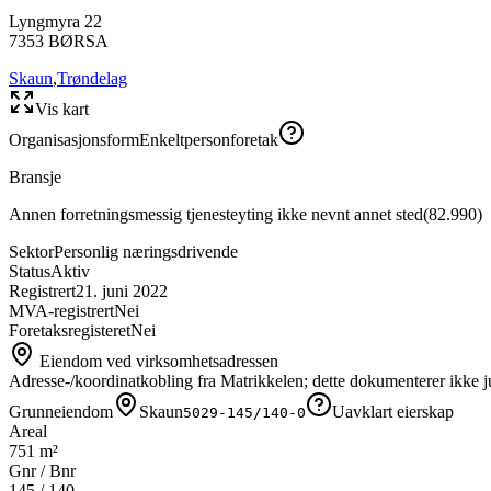
Lyngmyra 22
7353
BØRSA
Skaun
,
Trøndelag
Vis kart
Organisasjonsform
Enkeltpersonforetak
Bransje
Annen forretningsmessig tjenesteyting ikke nevnt annet sted
(
82.990
)
Sektor
Personlig næringsdrivende
Status
Aktiv
Registrert
21. juni 2022
MVA-registrert
Nei
Foretaksregisteret
Nei
Eiendom ved virksomhetsadressen
Adresse-/koordinatkobling fra Matrikkelen; dette dokumenterer ikke ju
Grunneiendom
Skaun
Uavklart eierskap
5029-145/140-0
Areal
751 m²
Gnr / Bnr
145
/
140