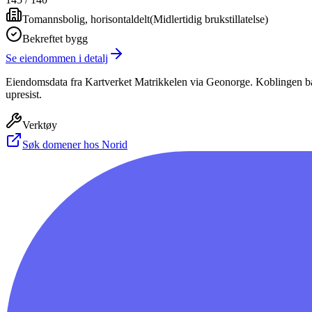
Tomannsbolig, horisontaldelt
(
Midlertidig brukstillatelse
)
Bekreftet bygg
Se eiendommen i detalj
Eiendomsdata fra Kartverket Matrikkelen via Geonorge. Koblingen bas
upresist.
Verktøy
Søk domener hos Norid