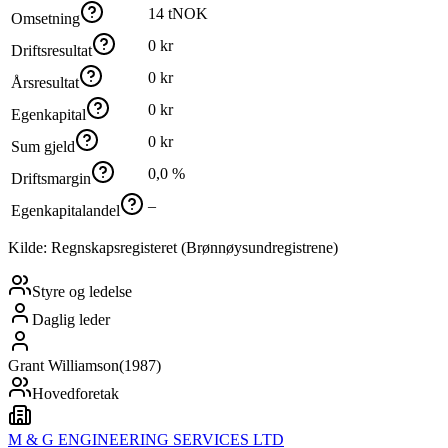
14 tNOK
Omsetning
0 kr
Driftsresultat
0 kr
Årsresultat
0 kr
Egenkapital
0 kr
Sum gjeld
0,0 %
Driftsmargin
–
Egenkapitalandel
Kilde: Regnskapsregisteret (Brønnøysundregistrene)
Styre og ledelse
Daglig leder
Grant Williamson
(
1987
)
Hovedforetak
M & G ENGINEERING SERVICES LTD