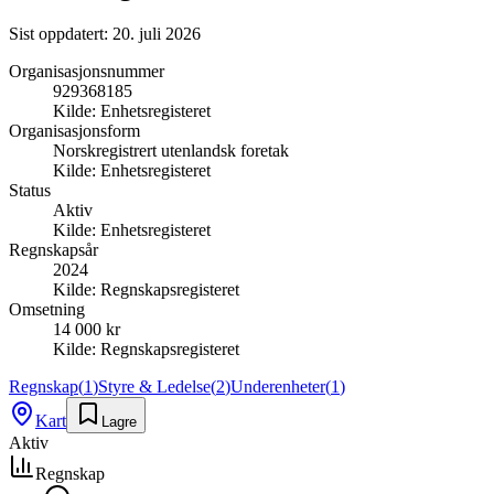
Sist oppdatert:
20. juli 2026
Organisasjonsnummer
929368185
Kilde:
Enhetsregisteret
Organisasjonsform
Norskregistrert utenlandsk foretak
Kilde:
Enhetsregisteret
Status
Aktiv
Kilde:
Enhetsregisteret
Regnskapsår
2024
Kilde:
Regnskapsregisteret
Omsetning
14 000 kr
Kilde:
Regnskapsregisteret
Regnskap
(
1
)
Styre & Ledelse
(
2
)
Underenheter
(
1
)
Kart
Lagre
Aktiv
Regnskap