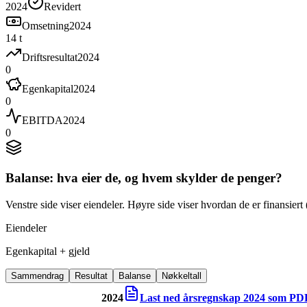
2024
Revidert
Omsetning
2024
14 t
Driftsresultat
2024
0
Egenkapital
2024
0
EBITDA
2024
0
Balanse: hva eier de, og hvem skylder de penger?
Venstre side viser eiendeler. Høyre side viser hvordan de er finansiert (
Eiendeler
Egenkapital + gjeld
Sammendrag
Resultat
Balanse
Nøkkeltall
2024
Last ned årsregnskap
2024
som PD