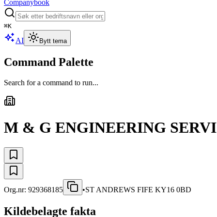
Companybook
⌘
K
AI
Bytt tema
Command Palette
Search for a command to run...
M & G ENGINEERING SERVI
Org.nr:
929368185
•
ST ANDREWS FIFE KY16 0BD
Kildebelagte fakta