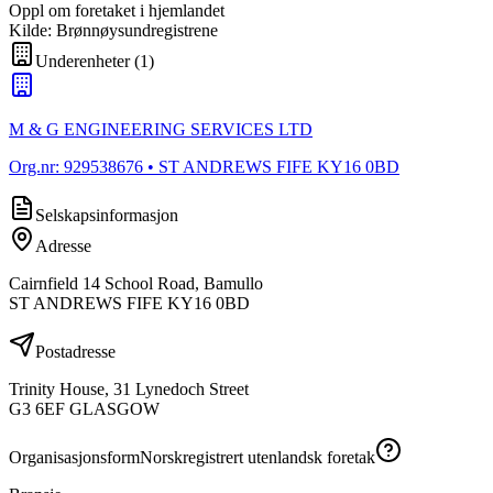
Oppl om foretaket i hjemlandet
Kilde: Brønnøysundregistrene
Underenheter
(
1
)
M & G ENGINEERING SERVICES LTD
Org.nr:
929538676
• ST ANDREWS FIFE KY16 0BD
Selskapsinformasjon
Adresse
Cairnfield 14 School Road, Bamullo
ST ANDREWS FIFE KY16 0BD
Postadresse
Trinity House, 31 Lynedoch Street
G3 6EF GLASGOW
Organisasjonsform
Norskregistrert utenlandsk foretak