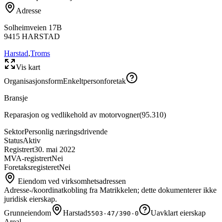
Adresse
Solheimveien 17B
9415
HARSTAD
Harstad
,
Troms
Vis kart
Organisasjonsform
Enkeltpersonforetak
Bransje
Reparasjon og vedlikehold av motorvogner
(
95.310
)
Sektor
Personlig næringsdrivende
Status
Aktiv
Registrert
30. mai 2022
MVA-registrert
Nei
Foretaksregisteret
Nei
Eiendom ved virksomhetsadressen
Adresse-/koordinatkobling fra Matrikkelen; dette dokumenterer ikke
juridisk eierskap.
Grunneiendom
Harstad
Uavklart eierskap
5503-47/390-0
Areal