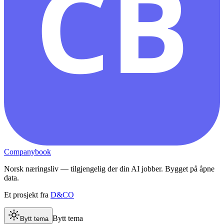
CB
Companybook
Norsk næringsliv — tilgjengelig der din AI jobber. Bygget på åpne
data.
Et prosjekt fra
D&CO
Bytt tema
Bytt tema