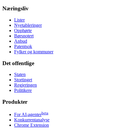
Næringsliv
Lister
Nyetableringer
Opphørte
Børsnotert
Anbud
Patentsok
Fylker og kommuner
Det offentlige
Staten
Stortinget
Regjeringen
Politikere
Produkter
beta
For AI-agenter
Konkurrentanalyse
Chrome Extension