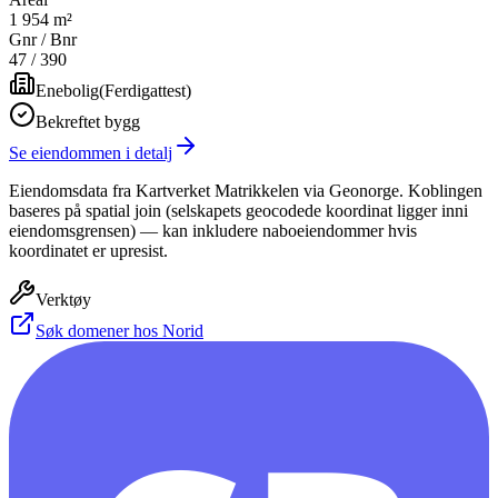
1 954 m²
Gnr / Bnr
47
/
390
Enebolig
(
Ferdigattest
)
Bekreftet bygg
Se eiendommen i detalj
Eiendomsdata fra Kartverket Matrikkelen via Geonorge. Koblingen
baseres på spatial join (selskapets geocodede koordinat ligger inni
eiendomsgrensen) — kan inkludere naboeiendommer hvis
koordinatet er upresist.
Verktøy
Søk domener hos Norid