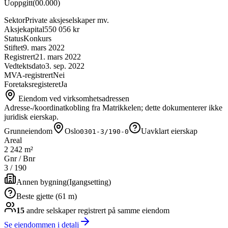
Uoppgitt
(
00.000
)
Sektor
Private aksjeselskaper mv.
Aksjekapital
550 056 kr
Status
Konkurs
Stiftet
9. mars 2022
Registrert
21. mars 2022
Vedtektsdato
3. sep. 2022
MVA-registrert
Nei
Foretaksregisteret
Ja
Eiendom ved virksomhetsadressen
Adresse-/koordinatkobling fra Matrikkelen; dette dokumenterer ikke
juridisk eierskap.
Grunneiendom
Oslo
Uavklart eierskap
0301-3/190-0
Areal
2 242 m²
Gnr / Bnr
3
/
190
Annen bygning
(
Igangsetting
)
Beste gjette (61 m)
15
andre selskap
er
registrert på samme eiendom
Se eiendommen i detalj