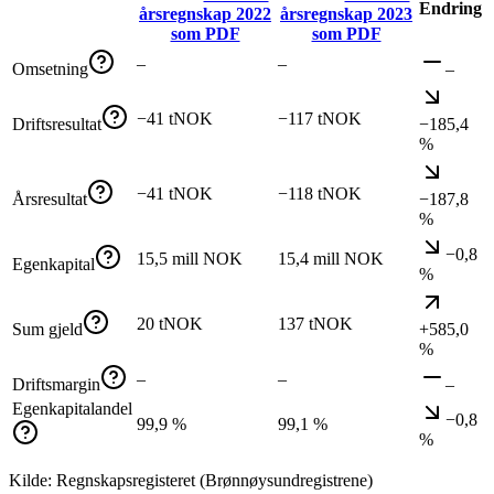
Endring
årsregnskap
2022
årsregnskap
2023
som PDF
som PDF
–
–
Omsetning
–
−41 tNOK
−117 tNOK
Driftsresultat
−185,4
%
−41 tNOK
−118 tNOK
Årsresultat
−187,8
%
−0,8
15,5 mill NOK
15,4 mill NOK
Egenkapital
%
20 tNOK
137 tNOK
Sum gjeld
+585,0
%
–
–
Driftsmargin
–
Egenkapitalandel
−0,8
99,9 %
99,1 %
%
Kilde: Regnskapsregisteret (Brønnøysundregistrene)