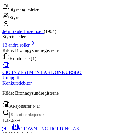
Styre og ledelse
Styre
Jørn Skule Husemoen
(
1964
)
Styrets leder
13
andre roller
Kilde: Brønnøysundregistrene
Kundeliste
(
1
)
CIO INVESTMENT AS KONKURSBO
Uoppgitt
Konkursdebitor
Kilde: Brønnøysundregistrene
Aksjonærer
(
41
)
1
.
38,68
%
🇳🇴
CROWN LNG HOLDING AS