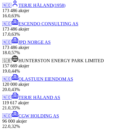
🇳🇴
TERJE HÅLAND
(
1958
)
173 486
aksjer
16
.
0,63
%
🇳🇴
ESCENDO CONSULTING AS
173 486
aksjer
17
.
0,63
%
🇳🇴
JPD NORGE AS
173 486
aksjer
18
.
0,57
%
🇬🇧
HUNTERSTON ENERGY PARK LIMITED
157 669
aksjer
19
.
0,44
%
🇳🇴
OLASTUEN EIENDOM AS
120 000
aksjer
20
.
0,43
%
🇳🇴
TERJE HÅLAND AS
119 617
aksjer
21
.
0,35
%
🇳🇴
CGW HOLDING AS
96 000
aksjer
22
.
0,32
%