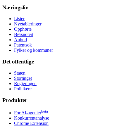
Næringsliv
Lister
Nyetableringer
Opphørte
Børsnotert
Anbud
Patentsok
Fylker og kommuner
Det offentlige
Staten
Stortinget
Regjeringen
Politikere
Produkter
beta
For AI-agenter
Konkurrentanalyse
Chrome Extension