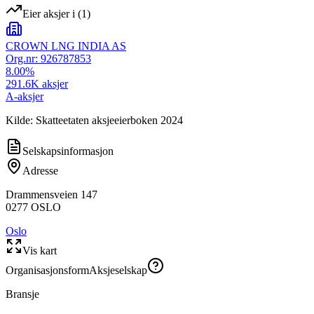
Eier aksjer i
(
1
)
CROWN LNG INDIA AS
Org.nr:
926787853
8.00
%
291.6K
aksjer
A-aksjer
Kilde: Skatteetaten aksjeeierboken 2024
Selskapsinformasjon
Adresse
Drammensveien 147
0277
OSLO
Oslo
Vis kart
Organisasjonsform
Aksjeselskap
Bransje