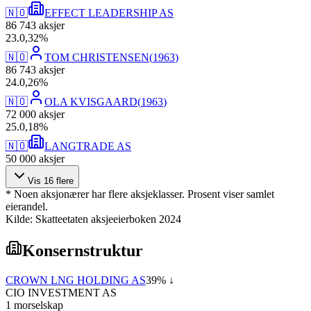
🇳🇴
EFFECT LEADERSHIP AS
86 743
aksjer
23
.
0,32
%
🇳🇴
TOM CHRISTENSEN
(
1963
)
86 743
aksjer
24
.
0,26
%
🇳🇴
OLA KVISGAARD
(
1963
)
72 000
aksjer
25
.
0,18
%
🇳🇴
LANGTRADE AS
50 000
aksjer
Vis
16
flere
* Noen aksjonærer har flere aksjeklasser. Prosent viser samlet
eierandel.
Kilde: Skatteetaten aksjeeierboken 2024
Konsernstruktur
CROWN LNG HOLDING AS
39
% ↓
CIO INVESTMENT AS
1
morselskap