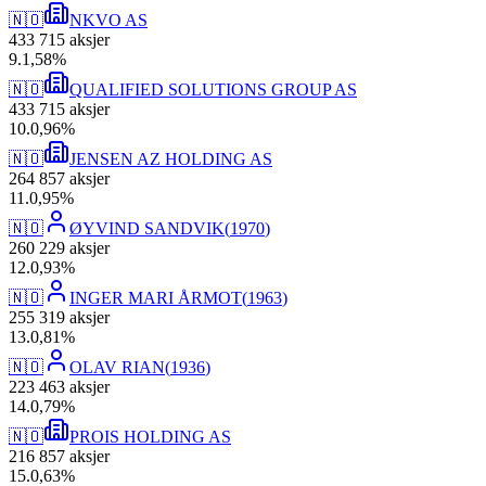
🇳🇴
NKVO AS
433 715
aksjer
9
.
1,58
%
🇳🇴
QUALIFIED SOLUTIONS GROUP AS
433 715
aksjer
10
.
0,96
%
🇳🇴
JENSEN AZ HOLDING AS
264 857
aksjer
11
.
0,95
%
🇳🇴
ØYVIND SANDVIK
(
1970
)
260 229
aksjer
12
.
0,93
%
🇳🇴
INGER MARI ÅRMOT
(
1963
)
255 319
aksjer
13
.
0,81
%
🇳🇴
OLAV RIAN
(
1936
)
223 463
aksjer
14
.
0,79
%
🇳🇴
PROIS HOLDING AS
216 857
aksjer
15
.
0,63
%