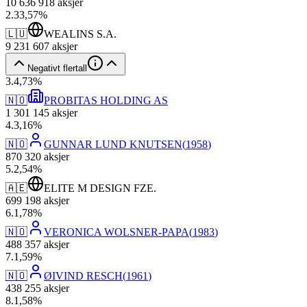
10 636 918
aksjer
2
.
33,57
%
🇱🇺
WEALINS S.A.
9 231 607
aksjer
Negativt flertall
3
.
4,73
%
🇳🇴
PROBITAS HOLDING AS
1 301 145
aksjer
4
.
3,16
%
🇳🇴
GUNNAR LUND KNUTSEN
(
1958
)
870 320
aksjer
5
.
2,54
%
🇦🇪
ELITE M DESIGN FZE.
699 198
aksjer
6
.
1,78
%
🇳🇴
VERONICA WOLSNER-PAPA
(
1983
)
488 357
aksjer
7
.
1,59
%
🇳🇴
ØIVIND RESCH
(
1961
)
438 255
aksjer
8
.
1,58
%