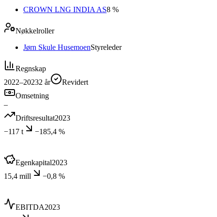
CROWN LNG INDIA AS
8 %
Nøkkelroller
Jørn Skule Husemoen
Styreleder
Regnskap
2022–2023
2
år
Revidert
Omsetning
–
Driftsresultat
2023
−117 t
−185,4 %
Egenkapital
2023
15,4 mill
−0,8 %
EBITDA
2023