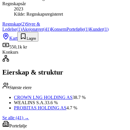
Regnskapsår
2023
Kilde:
Regnskapsregisteret
Regnskap
(
2
)
Styre &
Ledelse
(
1
)
Aksjonærer
(
41
)
Konsern
Portefølje
(
1
)
Kunder
(
1
)
Kart
Lagre
550,1k kr
Konkurs
Eierskap & struktur
Største eiere
CROWN LNG HOLDING AS
38.7 %
WEALINS S.A.
33.6 %
PROBITAS HOLDING AS
4.7 %
Se alle (41)
→
Portefølje