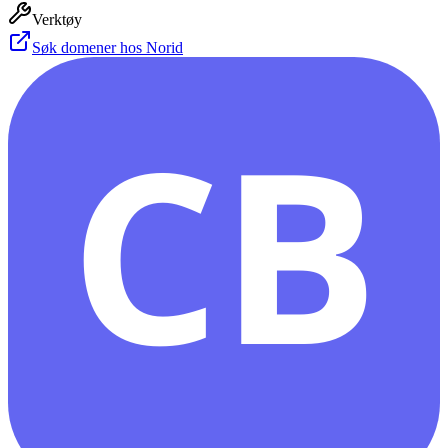
Verktøy
Søk domener hos Norid
CB