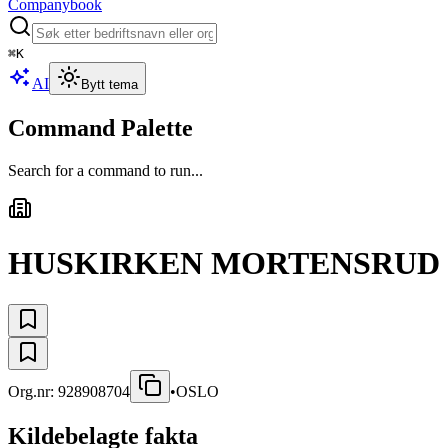
Companybook
⌘
K
AI
Bytt tema
Command Palette
Search for a command to run...
HUSKIRKEN MORTENSRUD
Org.nr:
928908704
•
OSLO
Kildebelagte fakta