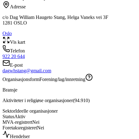
Adresse
c/o Dag William Haugeto Stang, Helga Vaneks vei 3F
1281
OSLO
Oslo
Vis kart
Telefon
922 20 644
E-post
dagwhstang@gmail.com
Organisasjonsform
Forening/lag/innretning
Bransje
Aktiviteter i religiøse organisasjoner
(
94.910
)
Sektor
Ideelle organisasjoner
Status
Aktiv
MVA-registrert
Nei
Foretaksregisteret
Nei
Hendelser