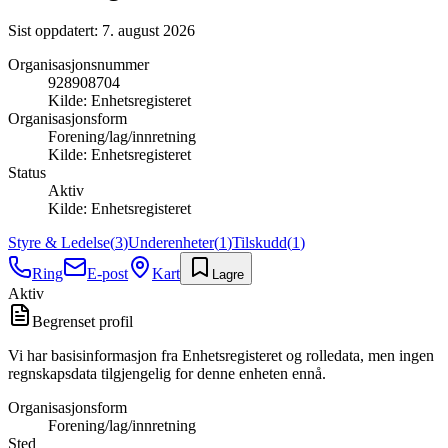
Sist oppdatert:
7. august 2026
Organisasjonsnummer
928908704
Kilde:
Enhetsregisteret
Organisasjonsform
Forening/lag/innretning
Kilde:
Enhetsregisteret
Status
Aktiv
Kilde:
Enhetsregisteret
Styre & Ledelse
(
3
)
Underenheter
(
1
)
Tilskudd
(
1
)
Ring
E-post
Kart
Lagre
Aktiv
Begrenset profil
Vi har basisinformasjon fra Enhetsregisteret og rolledata, men ingen
regnskapsdata tilgjengelig for denne enheten ennå.
Organisasjonsform
Forening/lag/innretning
Sted