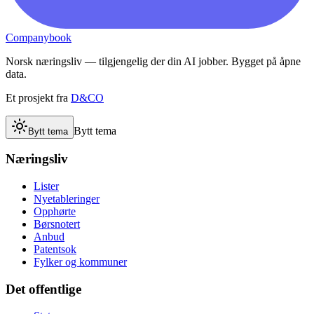
Companybook
Norsk næringsliv — tilgjengelig der din AI jobber. Bygget på åpne
data.
Et prosjekt fra
D&CO
Bytt tema
Bytt tema
Næringsliv
Lister
Nyetableringer
Opphørte
Børsnotert
Anbud
Patentsok
Fylker og kommuner
Det offentlige