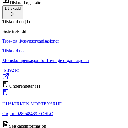
Tilskudd og støtte
1
tilskudd
Tilskudd.no
(
1
)
Siste tilskudd
Tros- og livssynsorganisasjoner
Tilskudd.no
Momskompensasjon for frivillige organisasjonar
·
6 192 kr
Underenheter
(
1
)
HUSKIRKEN MORTENSRUD
Org.nr:
928948439
• OSLO
Selskapsinformasjon