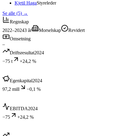
Kjetil Haga
Styreleder
Se alle (5)
→
Regnskap
2022–2024
3
år
Morselskap
Revidert
Omsetning
–
Driftsresultat
2024
−75 t
+24,2 %
Egenkapital
2024
97,2 mill
−0,1 %
EBITDA
2024
−75
+24,2 %