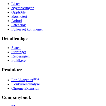
Lister
Nyetableringer
Opphørte
Børsnotert
Anbud
Patentsok
Fylker og kommuner
Det offentlige
Staten
Stortinget
Regjeringen
Politikere
Produkter
beta
For AI-agenter
Konkurrentanalyse
Chrome Extension
Companybook