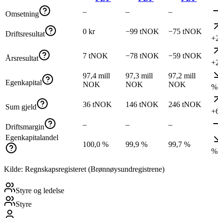
–
–
–
Omsetning
0 kr
−99 tNOK
−75 tNOK
Driftsresultat
+
7 tNOK
−78 tNOK
−59 tNOK
Årsresultat
+
97,4 mill
97,3 mill
97,2 mill
Egenkapital
NOK
NOK
NOK
%
36 tNOK
146 tNOK
246 tNOK
Sum gjeld
+
–
–
–
Driftsmargin
Egenkapitalandel
100,0 %
99,9 %
99,7 %
%
Kilde: Regnskapsregisteret (Brønnøysundregistrene)
Styre og ledelse
Styre