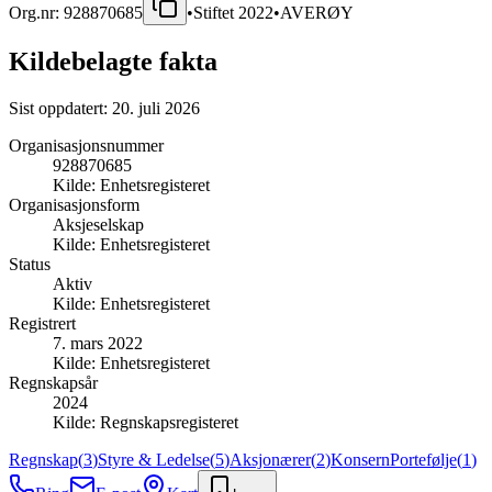
Org.nr:
928870685
•
Stiftet
2022
•
AVERØY
Kildebelagte fakta
Sist oppdatert:
20. juli 2026
Organisasjonsnummer
928870685
Kilde:
Enhetsregisteret
Organisasjonsform
Aksjeselskap
Kilde:
Enhetsregisteret
Status
Aktiv
Kilde:
Enhetsregisteret
Registrert
7. mars 2022
Kilde:
Enhetsregisteret
Regnskapsår
2024
Kilde:
Regnskapsregisteret
Regnskap
(
3
)
Styre & Ledelse
(
5
)
Aksjonærer
(
2
)
Konsern
Portefølje
(
1
)