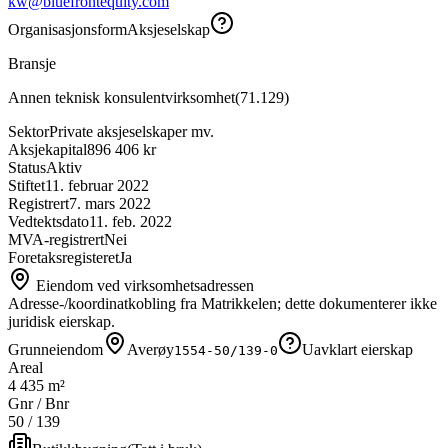
kw@bluefrontequity.com
Organisasjonsform
Aksjeselskap
Bransje
Annen teknisk konsulentvirksomhet
(
71.129
)
Sektor
Private aksjeselskaper mv.
Aksjekapital
896 406 kr
Status
Aktiv
Stiftet
11. februar 2022
Registrert
7. mars 2022
Vedtektsdato
11. feb. 2022
MVA-registrert
Nei
Foretaksregisteret
Ja
Eiendom ved virksomhetsadressen
Adresse-/koordinatkobling fra Matrikkelen; dette dokumenterer ikke
juridisk eierskap.
Grunneiendom
Averøy
Uavklart eierskap
1554-50/139-0
Areal
4 435 m²
Gnr / Bnr
50
/
139