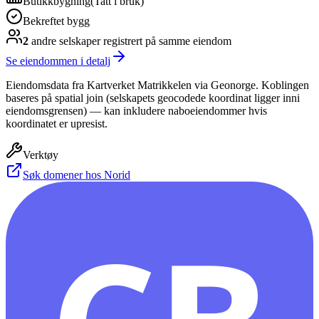
Butikkbygning
(
Tatt i bruk
)
Bekreftet bygg
2
andre selskap
er
registrert på samme eiendom
Se eiendommen i detalj
Eiendomsdata fra Kartverket Matrikkelen via Geonorge. Koblingen
baseres på spatial join (selskapets geocodede koordinat ligger inni
eiendomsgrensen) — kan inkludere naboeiendommer hvis
koordinatet er upresist.
Verktøy
Søk domener hos Norid