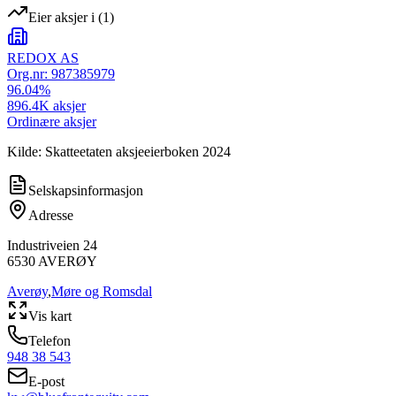
Eier aksjer i
(
1
)
REDOX AS
Org.nr:
987385979
96.04
%
896.4K
aksjer
Ordinære aksjer
Kilde: Skatteetaten aksjeeierboken 2024
Selskapsinformasjon
Adresse
Industriveien 24
6530
AVERØY
Averøy
,
Møre og Romsdal
Vis kart
Telefon
948 38 543
E-post