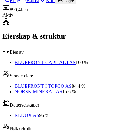
Ring
E-post
Kart
Lagre
896,4k kr
Aktiv
Eierskap & struktur
Eies av
BLUEFRONT CAPITAL I AS
100 %
Største eiere
BLUEFRONT I TOPCO AS
84.4 %
NORSK MINERAL AS
15.6 %
Datterselskaper
REDOX AS
96 %
Nøkkelroller