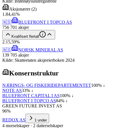
Kilde: Brønnøysundregistrene
Aksjonærer
(
2
)
1
.
84,41
%
🇳🇴
BLUEFRONT I TOPCO AS
756 701
aksjer
Kvalifisert flertall
2
.
15,59
%
🇳🇴
NORSK MINERAL AS
139 705
aksjer
Kilde: Skatteetaten aksjeeierboken 2024
Konsernstruktur
NÆRINGS- OG FISKERIDEPARTEMENTET
100
% ↓
NOTE AS
33
% ↓
BLUEFRONT CAPITAL I AS
100
% ↓
BLUEFRONT I TOPCO AS
84
% ↓
GREEN FUTURE INVEST AS
96
%
REDOX AS
1
under
4
morselskap
er
·
2
datterselskap
er