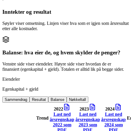
Inntekter og resultat
Søyler viser omsetning. Linjen viser hva som er igjen som årsresultat
etter alle kostnader.
Balanse: hva eier de, og hvem skylder de penger?
Venstre side viser eiendeler. Høyre side viser hvordan de er
finansiert (egenkapital + gjeld). Totalen er alltid lik på begge sider.
Eiendeler
Egenkapital + gjeld
Sammendrag
Resultat
Balanse
Nøkkeltall
2022
2023
2024
Last ned
Last ned
Last ned
Trend
E
årsregnskap
årsregnskap
årsregnskap
2022
som
2023
som
2024
som
PDF
PDF
PDF