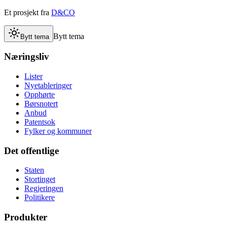
Et prosjekt fra
D&CO
Bytt tema
Bytt tema
Næringsliv
Lister
Nyetableringer
Opphørte
Børsnotert
Anbud
Patentsok
Fylker og kommuner
Det offentlige
Staten
Stortinget
Regjeringen
Politikere
Produkter