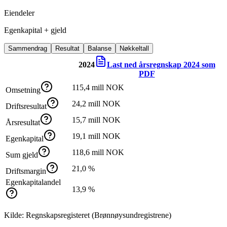
Eiendeler
Egenkapital + gjeld
Sammendrag
Resultat
Balanse
Nøkkeltall
2024
Last ned årsregnskap
2024
som
PDF
115,4 mill NOK
Omsetning
24,2 mill NOK
Driftsresultat
15,7 mill NOK
Årsresultat
19,1 mill NOK
Egenkapital
118,6 mill NOK
Sum gjeld
21,0 %
Driftsmargin
Egenkapitalandel
13,9 %
Kilde: Regnskapsregisteret (Brønnøysundregistrene)