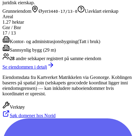
juridisk eierskap.
Grunneiendom
Øyer
Uavklart eierskap
3440-17/13-0
Areal
1.27 hektar
Gnr / Bnr
17
/
13
Kontor- og administrasjonsbygning
(
Tatt i bruk
)
Sannsynlig bygg (29 m)
28
andre selskap
er
registrert på samme eiendom
Se eiendommen i detalj
Eiendomsdata fra Kartverket Matrikkelen via Geonorge. Koblingen
baseres på spatial join (selskapets geocodede koordinat ligger inni
eiendomsgrensen) — kan inkludere naboeiendommer hvis
koordinatet er upresist.
Verktøy
Søk domener hos Norid