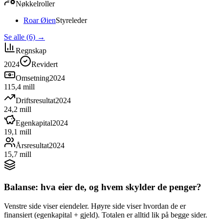
Nøkkelroller
Roar Øien
Styreleder
Se alle (6)
→
Regnskap
2024
Revidert
Omsetning
2024
115,4 mill
Driftsresultat
2024
24,2 mill
Egenkapital
2024
19,1 mill
Årsresultat
2024
15,7 mill
Balanse: hva eier de, og hvem skylder de penger?
Venstre side viser eiendeler. Høyre side viser hvordan de er
finansiert (egenkapital + gjeld). Totalen er alltid lik på begge sider.