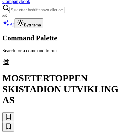
Companybook
⌘
K
AI
Bytt tema
Command Palette
Search for a command to run...
MOSETERTOPPEN
SKISTADION UTVIKLING
AS