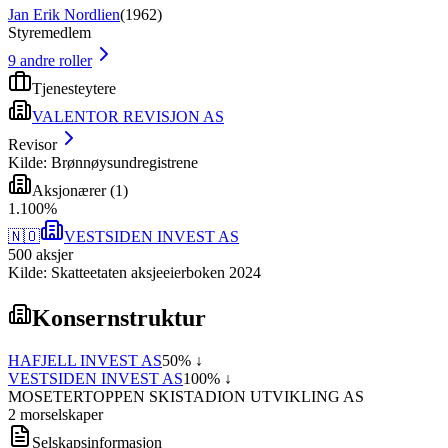
Jan Erik Nordlien
(
1962
)
Styremedlem
9
andre roller
Tjenesteytere
VALENTOR REVISJON AS
Revisor
Kilde: Brønnøysundregistrene
Aksjonærer
(
1
)
1
.
100
%
🇳🇴
VESTSIDEN INVEST AS
500
aksjer
Kilde: Skatteetaten aksjeeierboken 2024
Konsernstruktur
HAFJELL INVEST AS
50
% ↓
VESTSIDEN INVEST AS
100
% ↓
MOSETERTOPPEN SKISTADION UTVIKLING AS
2
morselskap
er
Selskapsinformasjon