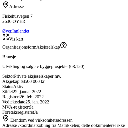
Adresse
Fiskehusvegen 7
2636
ØYER
Øyer
,
Innlandet
Vis kart
Organisasjonsform
Aksjeselskap
Bransje
Utvikling og salg av byggeprosjekter
(
68.120
)
Sektor
Private aksjeselskaper mv.
Aksjekapital
500 000 kr
Status
Aktiv
Stiftet
25. januar 2022
Registrert
26. feb. 2022
Vedtektsdato
25. jan. 2022
MVA-registrert
Ja
Foretaksregisteret
Ja
Eiendom ved virksomhetsadressen
Adresse-/koordinatkobling fra Matrikkelen; dette dokumenterer ikke