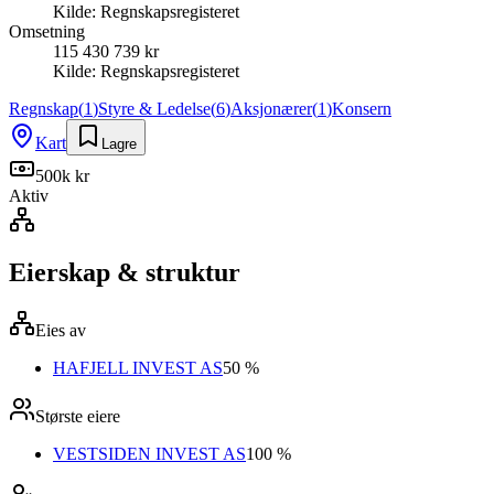
Kilde:
Regnskapsregisteret
Omsetning
115 430 739 kr
Kilde:
Regnskapsregisteret
Regnskap
(
1
)
Styre & Ledelse
(
6
)
Aksjonærer
(
1
)
Konsern
Kart
Lagre
500k kr
Aktiv
Eierskap & struktur
Eies av
HAFJELL INVEST AS
50 %
Største eiere
VESTSIDEN INVEST AS
100 %