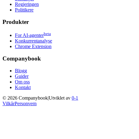
Regjeringen
Politikere
Produkter
beta
For AI-agenter
Konkurrentanalyse
Chrome Extension
Companybook
Blogg
Guider
Om oss
Kontakt
©
2026
Companybook
|
Utviklet av
0-1
Vilkår
Personvern