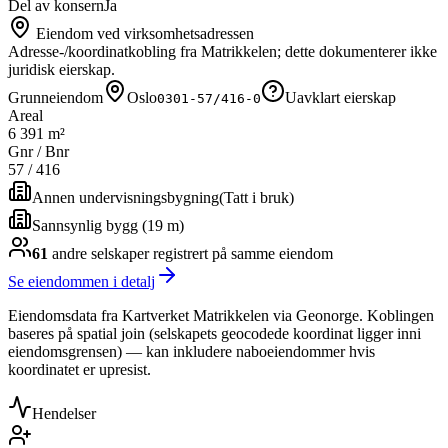
Del av konsern
Ja
Eiendom ved virksomhetsadressen
Adresse-/koordinatkobling fra Matrikkelen; dette dokumenterer ikke
juridisk eierskap.
Grunneiendom
Oslo
Uavklart eierskap
0301-57/416-0
Areal
6 391 m²
Gnr / Bnr
57
/
416
Annen undervisningsbygning
(
Tatt i bruk
)
Sannsynlig bygg (19 m)
61
andre selskap
er
registrert på samme eiendom
Se eiendommen i detalj
Eiendomsdata fra Kartverket Matrikkelen via Geonorge. Koblingen
baseres på spatial join (selskapets geocodede koordinat ligger inni
eiendomsgrensen) — kan inkludere naboeiendommer hvis
koordinatet er upresist.
Hendelser