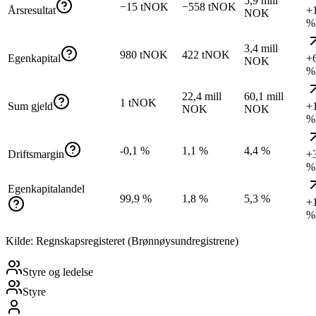
5,9 mill
−15 tNOK
−558 tNOK
Årsresultat
+
NOK
%
3,4 mill
980 tNOK
422 tNOK
Egenkapital
+
NOK
%
22,4 mill
60,1 mill
1 tNOK
Sum gjeld
+
NOK
NOK
%
-0,1 %
1,1 %
4,4 %
Driftsmargin
+
%
Egenkapitalandel
99,9 %
1,8 %
5,3 %
+
%
Kilde: Regnskapsregisteret (Brønnøysundregistrene)
Styre og ledelse
Styre