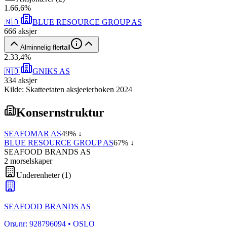
1
.
66,6
%
🇳🇴
BLUE RESOURCE GROUP AS
666
aksjer
Alminnelig flertall
2
.
33,4
%
🇳🇴
GNIKS AS
334
aksjer
Kilde: Skatteetaten aksjeeierboken 2024
Konsernstruktur
SEAFOMAR AS
49
% ↓
BLUE RESOURCE GROUP AS
67
% ↓
SEAFOOD BRANDS AS
2
morselskap
er
Underenheter
(
1
)
SEAFOOD BRANDS AS
Org.nr:
928796094
• OSLO