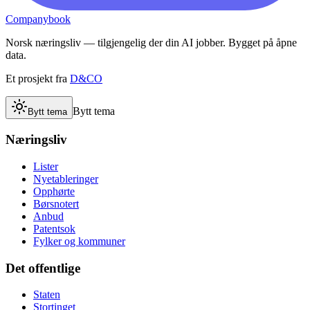
Companybook
Norsk næringsliv — tilgjengelig der din AI jobber. Bygget på åpne
data.
Et prosjekt fra
D&CO
Bytt tema
Bytt tema
Næringsliv
Lister
Nyetableringer
Opphørte
Børsnotert
Anbud
Patentsok
Fylker og kommuner
Det offentlige
Staten
Stortinget