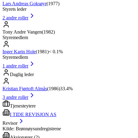
Lars Andreas Goksøyr
(
1977
)
Styrets leder
2
andre roller
Tony Andre Vangen
(
1982
)
Styremedlem
Inger Karin Hole
(
1981
)
< 0.1%
Styremedlem
1
andre roller
Daglig leder
Kristian Fjørtoft Almås
(
1986
)
33.4%
3
andre roller
Tjenesteytere
I TIDE REVISJON AS
Revisor
Kilde: Brønnøysundregistrene
Aksjonærer
(
2
)