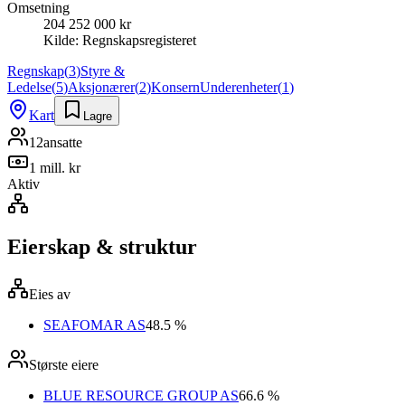
Omsetning
204 252 000 kr
Kilde:
Regnskapsregisteret
Regnskap
(
3
)
Styre &
Ledelse
(
5
)
Aksjonærer
(
2
)
Konsern
Underenheter
(
1
)
Kart
Lagre
12
ansatte
1 mill. kr
Aktiv
Eierskap & struktur
Eies av
SEAFOMAR AS
48.5 %
Største eiere
BLUE RESOURCE GROUP AS
66.6 %