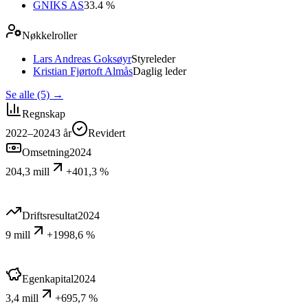
GNIKS AS
33.4 %
Nøkkelroller
Lars Andreas Goksøyr
Styreleder
Kristian Fjørtoft Almås
Daglig leder
Se alle (5)
→
Regnskap
2022–2024
3
år
Revidert
Omsetning
2024
204,3 mill
+401,3 %
Driftsresultat
2024
9 mill
+1998,6 %
Egenkapital
2024
3,4 mill
+695,7 %