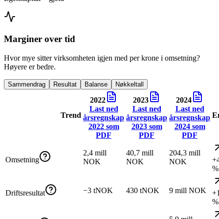
Marginer over tid
Hvor mye sitter virksomheten igjen med per krone i omsetning?
Høyere er bedre.
Sammendrag
Resultat
Balanse
Nøkkeltall
2022
2023
2024
Last ned
Last ned
Last ned
Trend
E
årsregnskap
årsregnskap
årsregnskap
2022
som
2023
som
2024
som
PDF
PDF
PDF
2,4 mill
40,7 mill
204,3 mill
Omsetning
+
NOK
NOK
NOK
%
−3 tNOK
430 tNOK
9 mill NOK
Driftsresultat
+
%