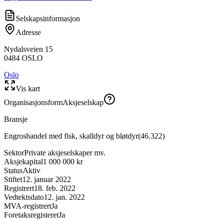
Selskapsinformasjon
Adresse
Nydalsveien 15
0484
OSLO
Oslo
Vis kart
Organisasjonsform
Aksjeselskap
Bransje
Engroshandel med fisk, skalldyr og bløtdyr
(
46.322
)
Sektor
Private aksjeselskaper mv.
Aksjekapital
1 000 000 kr
Status
Aktiv
Stiftet
12. januar 2022
Registrert
18. feb. 2022
Vedtektsdato
12. jan. 2022
MVA-registrert
Ja
Foretaksregisteret
Ja