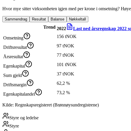
Hvor mye sitter virksomheten igjen med per krone i omsetning? Høyer
Sammendrag
Resultat
Balanse
Nøkkeltall
Trend
2022
Last ned årsregnskap
2022
s
156 tNOK
Omsetning
97 tNOK
Driftsresultat
77 tNOK
Årsresultat
101 tNOK
Egenkapital
37 tNOK
Sum gjeld
62,2 %
Driftsmargin
73,2 %
Egenkapitalandel
Kilde: Regnskapsregisteret (Brønnøysundregistrene)
Styre og ledelse
Styre