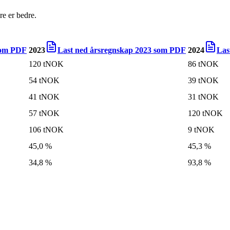
e er bedre.
om PDF
2023
Last ned årsregnskap
2023
som PDF
2024
Las
120 tNOK
86 tNOK
54 tNOK
39 tNOK
41 tNOK
31 tNOK
57 tNOK
120 tNOK
106 tNOK
9 tNOK
45,0 %
45,3 %
34,8 %
93,8 %