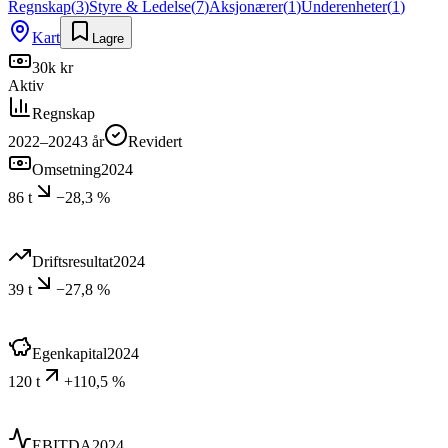
Regnskap
(
3
)
Styre & Ledelse
(
7
)
Aksjonærer
(
1
)
Underenheter
(
1
)
Kart
Lagre
30k kr
Aktiv
Regnskap
2022–2024
3
år
Revidert
Omsetning
2024
86 t
−28,3 %
Driftsresultat
2024
39 t
−27,8 %
Egenkapital
2024
120 t
+110,5 %
EBITDA
2024