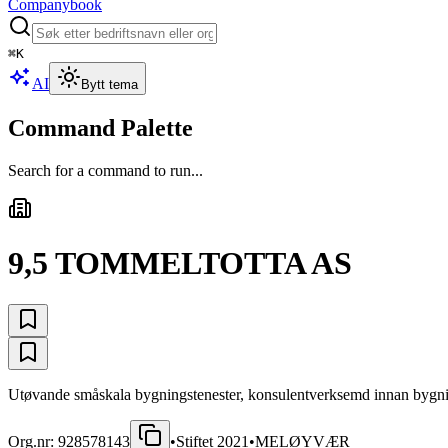
Companybook
⌘
K
AI
Bytt tema
Command Palette
Search for a command to run...
9,5 TOMMELTOTTA AS
Utøvande småskala bygningstenester, konsulentverksemd innan bygnin
Org.nr:
928578143
•
Stiftet
2021
•
MELØYVÆR