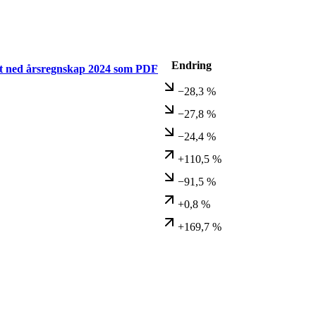
Endring
t ned årsregnskap
2024
som PDF
−28,3 %
−27,8 %
−24,4 %
+110,5 %
−91,5 %
+0,8 %
+169,7 %