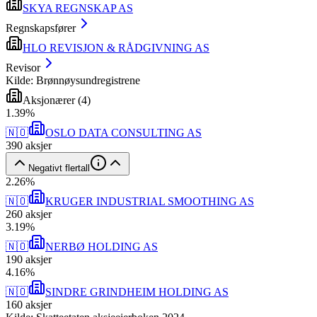
SKYA REGNSKAP AS
Regnskapsfører
HLO REVISJON & RÅDGIVNING AS
Revisor
Kilde: Brønnøysundregistrene
Aksjonærer
(
4
)
1
.
39
%
🇳🇴
OSLO DATA CONSULTING AS
390
aksjer
Negativt flertall
2
.
26
%
🇳🇴
KRUGER INDUSTRIAL SMOOTHING AS
260
aksjer
3
.
19
%
🇳🇴
NERBØ HOLDING AS
190
aksjer
4
.
16
%
🇳🇴
SINDRE GRINDHEIM HOLDING AS
160
aksjer