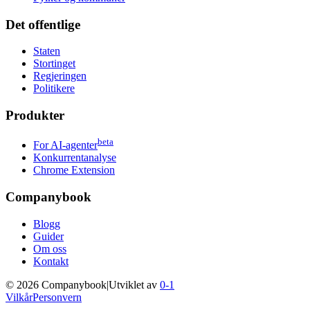
Det offentlige
Staten
Stortinget
Regjeringen
Politikere
Produkter
beta
For AI-agenter
Konkurrentanalyse
Chrome Extension
Companybook
Blogg
Guider
Om oss
Kontakt
©
2026
Companybook
|
Utviklet av
0-1
Vilkår
Personvern