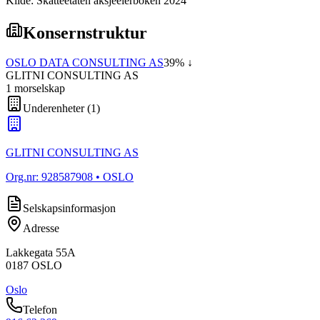
Kilde: Skatteetaten aksjeeierboken 2024
Konsernstruktur
OSLO DATA CONSULTING AS
39
% ↓
GLITNI CONSULTING AS
1
morselskap
Underenheter
(
1
)
GLITNI CONSULTING AS
Org.nr:
928587908
• OSLO
Selskapsinformasjon
Adresse
Lakkegata 55A
0187
OSLO
Oslo
Telefon