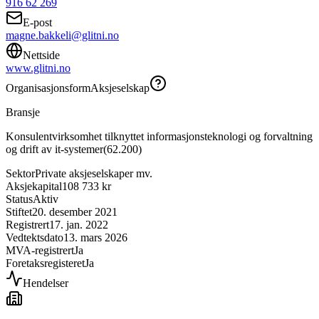
916 62 269
E-post
magne.bakkeli@glitni.no
Nettside
www.glitni.no
Organisasjonsform
Aksjeselskap
Bransje
Konsulentvirksomhet tilknyttet informasjonsteknologi og forvaltning
og drift av it-systemer
(
62.200
)
Sektor
Private aksjeselskaper mv.
Aksjekapital
108 733 kr
Status
Aktiv
Stiftet
20. desember 2021
Registrert
17. jan. 2022
Vedtektsdato
13. mars 2026
MVA-registrert
Ja
Foretaksregisteret
Ja
Hendelser