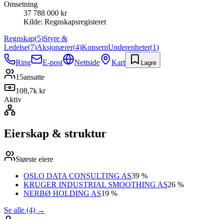
Omsetning
37 788 000 kr
Kilde:
Regnskapsregisteret
Regnskap
(
5
)
Styre &
Ledelse
(
7
)
Aksjonærer
(
4
)
Konsern
Underenheter
(
1
)
Ring
E-post
Nettside
Kart
Lagre
15
ansatte
108,7k kr
Aktiv
Eierskap & struktur
Største eiere
OSLO DATA CONSULTING AS
39 %
KRUGER INDUSTRIAL SMOOTHING AS
26 %
NERBØ HOLDING AS
19 %
Se alle (4)
→