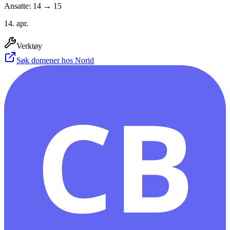
Ansatte: 14 → 15
14. apr.
Verktøy
Søk domener hos Norid
CB