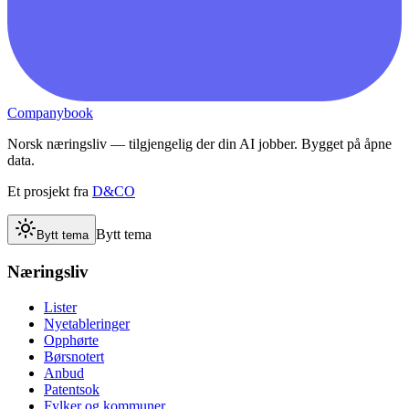
Companybook
Norsk næringsliv — tilgjengelig der din AI jobber. Bygget på åpne
data.
Et prosjekt fra
D&CO
Bytt tema
Bytt tema
Næringsliv
Lister
Nyetableringer
Opphørte
Børsnotert
Anbud
Patentsok
Fylker og kommuner