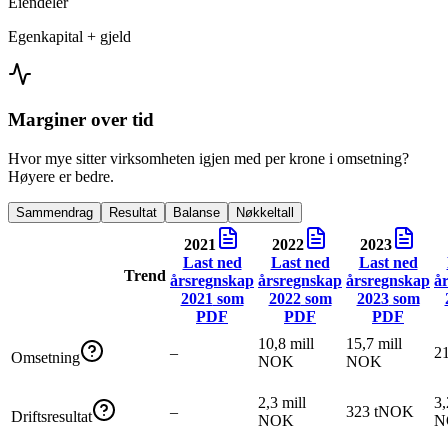
Eiendeler
Egenkapital + gjeld
Marginer over tid
Hvor mye sitter virksomheten igjen med per krone i omsetning?
Høyere er bedre.
Sammendrag
Resultat
Balanse
Nøkkeltall
2021
2022
2023
Last ned
Last ned
Last ned
Trend
årsregnskap
årsregnskap
årsregnskap
å
2021
som
2022
som
2023
som
PDF
PDF
PDF
10,8 mill
15,7 mill
–
2
Omsetning
NOK
NOK
2,3 mill
3,
–
323 tNOK
Driftsresultat
NOK
N