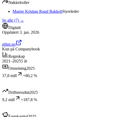
Nøkkelroller
Magne Kristian Ruud Bakkeli
Styreleder
Se alle (7)
→
Digitalt
Oppdatert
3. jan. 2026
glitni.no
Kun på Companybook
Regnskap
2021–2025
5
år
Omsetning
2025
37,8 mill
+80,2 %
Driftsresultat
2025
9,2 mill
+187,8 %
Egenkapital
2025