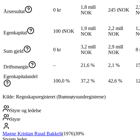
1,8 mill
2,
0 kr
245 tNOK
Årsresultat
NOK
N
1,9 mill
2,2 mill
1,
100 tNOK
Egenkapital
NOK
NOK
N
3,2 mill
2,9 mill
0 kr
8
Sum gjeld
NOK
NOK
–
21,6 %
2,1 %
1
Driftsmargin
Egenkapitalandel
100,0 %
37,2 %
42,6 %
1
Kilde: Regnskapsregisteret (Brønnøysundregistrene)
Styre og ledelse
Styre
Magne Kristian Ruud Bakkeli
(
1976
)
39%
Styrets leder