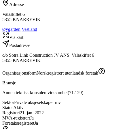
Adresse
Valaskiftet 6
5355
KNARREVIK
Øygarden
,
Vestland
Vis kart
Postadresse
c/o Sotra Link Construction JV ANS, Valaskiftet 6
5355
KNARREVIK
Organisasjonsform
Norskregistrert utenlandsk foretak
Bransje
Annen teknisk konsulentvirksomhet
(
71.129
)
Sektor
Private aksjeselskaper mv.
Status
Aktiv
Registrert
21. jan. 2022
MVA-registrert
Ja
Foretaksregisteret
Ja