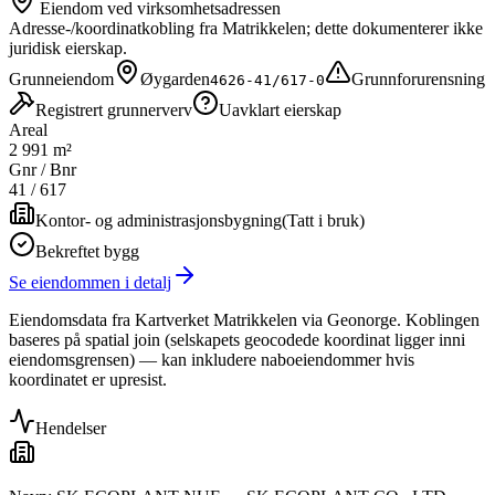
Eiendom ved virksomhetsadressen
Adresse-/koordinatkobling fra Matrikkelen; dette dokumenterer ikke
juridisk eierskap.
Grunneiendom
Øygarden
Grunnforurensning
4626-41/617-0
Registrert grunnerverv
Uavklart eierskap
Areal
2 991 m²
Gnr / Bnr
41
/
617
Kontor- og administrasjonsbygning
(
Tatt i bruk
)
Bekreftet bygg
Se eiendommen i detalj
Eiendomsdata fra Kartverket Matrikkelen via Geonorge. Koblingen
baseres på spatial join (selskapets geocodede koordinat ligger inni
eiendomsgrensen) — kan inkludere naboeiendommer hvis
koordinatet er upresist.
Hendelser