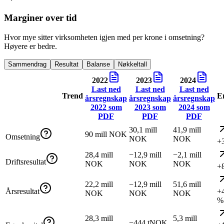
Marginer over tid
Hvor mye sitter virksomheten igjen med per krone i omsetning?
Høyere er bedre.
Sammendrag
Resultat
Balanse
Nøkkeltall
2022
2023
2024
Last ned
Last ned
Last ned
Trend
E
årsregnskap
årsregnskap
årsregnskap
2022
som
2023
som
2024
som
PDF
PDF
PDF
30,1 mill
41,9 mill
90 mill NOK
Omsetning
NOK
NOK
+
28,4 mill
−12,9 mill
−2,1 mill
Driftsresultat
NOK
NOK
NOK
+
22,2 mill
−12,9 mill
51,6 mill
Årsresultat
+
NOK
NOK
NOK
%
28,3 mill
5,3 mill
−444 tNOK