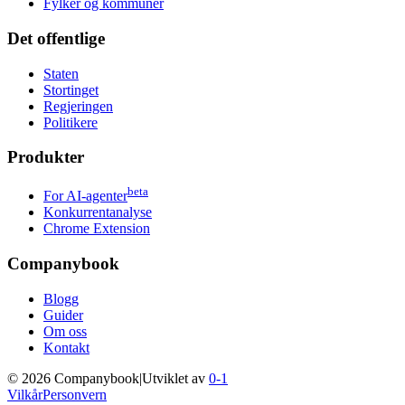
Fylker og kommuner
Det offentlige
Staten
Stortinget
Regjeringen
Politikere
Produkter
beta
For AI-agenter
Konkurrentanalyse
Chrome Extension
Companybook
Blogg
Guider
Om oss
Kontakt
©
2026
Companybook
|
Utviklet av
0-1
Vilkår
Personvern