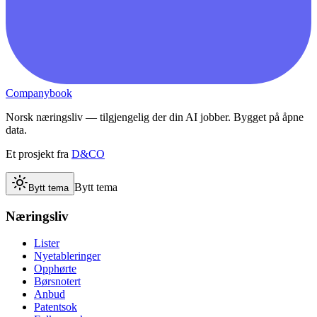
Companybook
Norsk næringsliv — tilgjengelig der din AI jobber. Bygget på åpne
data.
Et prosjekt fra
D&CO
Bytt tema
Bytt tema
Næringsliv
Lister
Nyetableringer
Opphørte
Børsnotert
Anbud
Patentsok