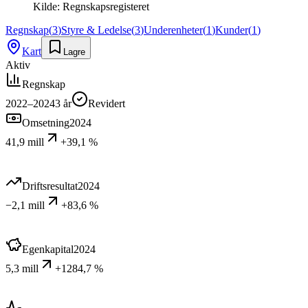
Kilde:
Regnskapsregisteret
Regnskap
(
3
)
Styre & Ledelse
(
3
)
Underenheter
(
1
)
Kunder
(
1
)
Kart
Lagre
Aktiv
Regnskap
2022–2024
3
år
Revidert
Omsetning
2024
41,9 mill
+39,1 %
Driftsresultat
2024
−2,1 mill
+83,6 %
Egenkapital
2024
5,3 mill
+1284,7 %