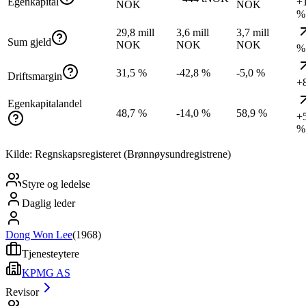
Egenkapital
+
NOK
NOK
%
29,8 mill
3,6 mill
3,7 mill
Sum gjeld
NOK
NOK
NOK
%
31,5 %
-42,8 %
-5,0 %
Driftsmargin
+
Egenkapitalandel
48,7 %
-14,0 %
58,9 %
+
%
Kilde: Regnskapsregisteret (Brønnøysundregistrene)
Styre og ledelse
Daglig leder
Dong Won Lee
(
1968
)
Tjenesteytere
KPMG AS
Revisor