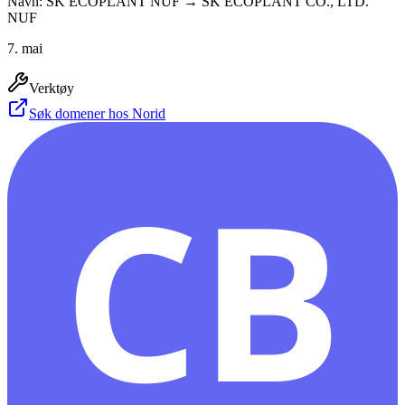
Navn: SK ECOPLANT NUF → SK ECOPLANT CO., LTD.
NUF
7. mai
Verktøy
Søk domener hos Norid
CB