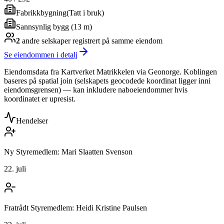
Fabrikkbygning
(
Tatt i bruk
)
Sannsynlig bygg (13 m)
2
andre selskap
er
registrert på samme eiendom
Se eiendommen i detalj
Eiendomsdata fra Kartverket Matrikkelen via Geonorge. Koblingen
baseres på spatial join (selskapets geocodede koordinat ligger inni
eiendomsgrensen) — kan inkludere naboeiendommer hvis
koordinatet er upresist.
Hendelser
Ny Styremedlem: Mari Slaatten Svenson
22. juli
Fratrådt Styremedlem: Heidi Kristine Paulsen