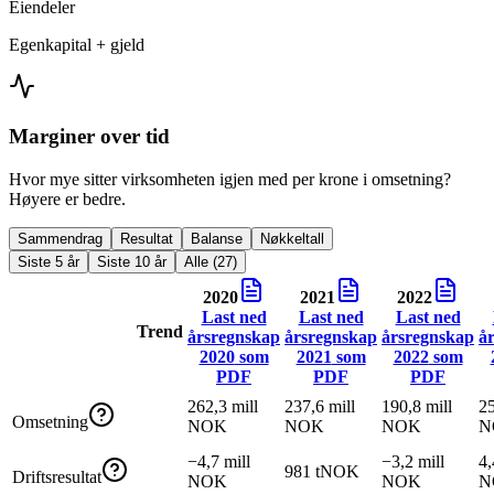
Eiendeler
Egenkapital + gjeld
Marginer over tid
Hvor mye sitter virksomheten igjen med per krone i omsetning?
Høyere er bedre.
Sammendrag
Resultat
Balanse
Nøkkeltall
Siste 5 år
Siste 10 år
Alle (27)
2020
2021
2022
Last ned
Last ned
Last ned
Trend
årsregnskap
årsregnskap
årsregnskap
å
2020
som
2021
som
2022
som
PDF
PDF
PDF
262,3 mill
237,6 mill
190,8 mill
25
Omsetning
NOK
NOK
NOK
N
−4,7 mill
−3,2 mill
4,
981 tNOK
Driftsresultat
NOK
NOK
N