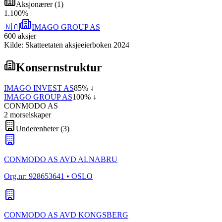
Aksjonærer
(
1
)
1
.
100
%
🇳🇴
IMAGO GROUP AS
600
aksjer
Kilde: Skatteetaten aksjeeierboken 2024
Konsernstruktur
IMAGO INVEST AS
85
% ↓
IMAGO GROUP AS
100
% ↓
CONMODO AS
2
morselskap
er
Underenheter
(
3
)
CONMODO AS AVD ALNABRU
Org.nr:
928653641
• OSLO
CONMODO AS AVD KONGSBERG