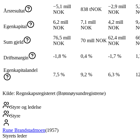
−5,1 mill
−2,9 mill
5,
838 tNOK
Årsresultat
NOK
NOK
N
6,2 mill
7,1 mill
4,2 mill
9,
Egenkapital
NOK
NOK
NOK
N
76,5 mill
62,4 mill
66
70 mill NOK
Sum gjeld
NOK
NOK
N
-1,8 %
0,4 %
-1,7 %
1
Driftsmargin
Egenkapitalandel
7,5 %
9,2 %
6,3 %
1
Kilde: Regnskapsregisteret (Brønnøysundregistrene)
Styre og ledelse
Styre
Rune Brandstadmoen
(
1957
)
Styrets leder