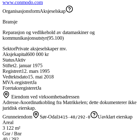
www.conmodo.com
Organisasjonsform
Aksjeselskap
Bransje
Reparasjon og vedlikehold av datamaskiner og
kommunikasjonsutstyr
(
95.100
)
Sektor
Private aksjeselskaper mv.
Aksjekapital
600 000 kr
Status
Aktiv
Stiftet
2. januar 1975
Registrert
12. mars 1995
Vedtektsdato
15. mai 2018
MVA-registrert
Ja
Foretaksregisteret
Ja
Eiendom ved virksomhetsadressen
Adresse-/koordinatkobling fra Matrikkelen; dette dokumenterer ikke
juridisk eierskap.
Grunneiendom
Sør-Odal
Uavklart eierskap
3415-40/292-0
Areal
3 122 m²
Gnr / Bnr
40
/
292