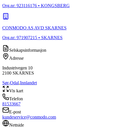
Org.nr:
923116176
• KONGSBERG
CONMODO AS AVD SKARNES
Org.nr:
971907215
• SKARNES
Selskapsinformasjon
Adresse
Industrivegen 10
2100
SKARNES
Sør-Odal
,
Innlandet
Vis kart
Telefon
81533667
E-post
kundeservice@conmodo.com
Nettside