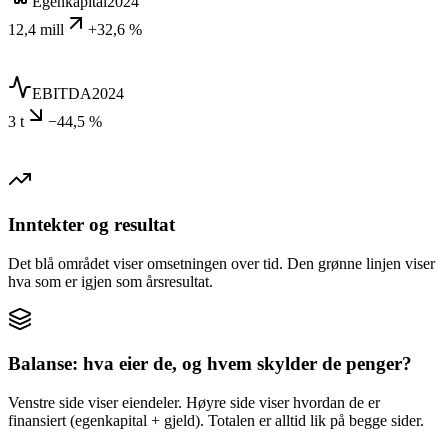
Egenkapital
2024
12,4 mill
+32,6 %
EBITDA
2024
3 t
−44,5 %
Inntekter og resultat
Det blå området viser omsetningen over tid. Den grønne linjen viser
hva som er igjen som årsresultat.
Balanse: hva eier de, og hvem skylder de penger?
Venstre side viser eiendeler. Høyre side viser hvordan de er
finansiert (egenkapital + gjeld). Totalen er alltid lik på begge sider.