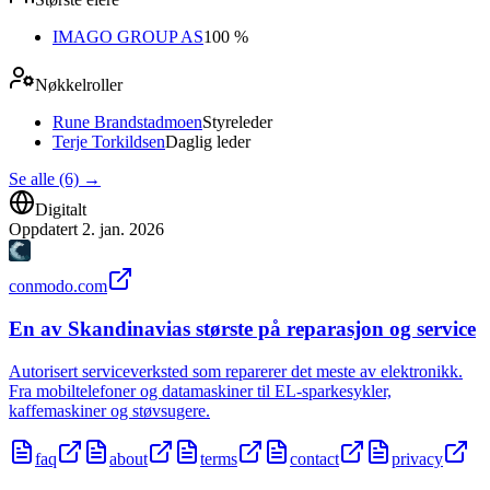
IMAGO GROUP AS
100 %
Nøkkelroller
Rune Brandstadmoen
Styreleder
Terje Torkildsen
Daglig leder
Se alle (6)
→
Digitalt
Oppdatert
2. jan. 2026
conmodo.com
En av Skandinavias største på reparasjon og service
Autorisert serviceverksted som reparerer det meste av elektronikk.
Fra mobiltelefoner og datamaskiner til EL-sparkesykler,
kaffemaskiner og støvsugere.
faq
about
terms
contact
privacy