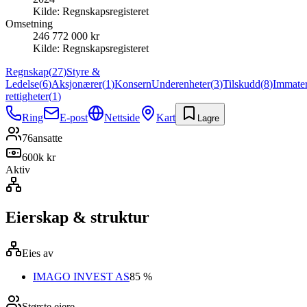
Kilde:
Regnskapsregisteret
Omsetning
246 772 000 kr
Kilde:
Regnskapsregisteret
Regnskap
(
27
)
Styre &
Ledelse
(
6
)
Aksjonærer
(
1
)
Konsern
Underenheter
(
3
)
Tilskudd
(
8
)
Immater
rettigheter
(
1
)
Ring
E-post
Nettside
Kart
Lagre
76
ansatte
600k kr
Aktiv
Eierskap & struktur
Eies av
IMAGO INVEST AS
85 %
Største eiere