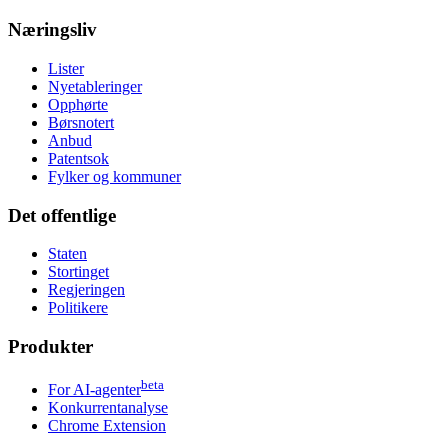
Næringsliv
Lister
Nyetableringer
Opphørte
Børsnotert
Anbud
Patentsok
Fylker og kommuner
Det offentlige
Staten
Stortinget
Regjeringen
Politikere
Produkter
beta
For AI-agenter
Konkurrentanalyse
Chrome Extension