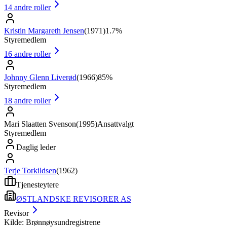
14
andre roller
Kristin Margareth Jensen
(
1971
)
1.7%
Styremedlem
16
andre roller
Johnny Glenn Liverød
(
1966
)
85%
Styremedlem
18
andre roller
Mari Slaatten Svenson
(
1995
)
Ansattvalgt
Styremedlem
Daglig leder
Terje Torkildsen
(
1962
)
Tjenesteytere
ØSTLANDSKE REVISORER AS
Revisor
Kilde: Brønnøysundregistrene