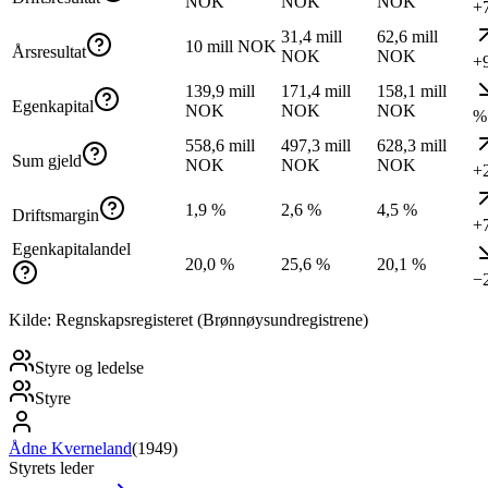
NOK
NOK
NOK
+
31,4 mill
62,6 mill
10 mill NOK
Årsresultat
NOK
NOK
+
139,9 mill
171,4 mill
158,1 mill
Egenkapital
NOK
NOK
NOK
%
558,6 mill
497,3 mill
628,3 mill
Sum gjeld
NOK
NOK
NOK
+
1,9 %
2,6 %
4,5 %
Driftsmargin
+
Egenkapitalandel
20,0 %
25,6 %
20,1 %
−
Kilde: Regnskapsregisteret (Brønnøysundregistrene)
Styre og ledelse
Styre
Ådne Kverneland
(
1949
)
Styrets leder