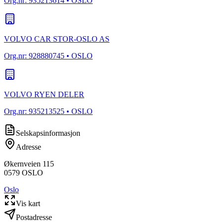
Org.nr:
935213614
• OSLO
VOLVO CAR STOR-OSLO AS
Org.nr:
928880745
• OSLO
VOLVO RYEN DELER
Org.nr:
935213525
• OSLO
Selskapsinformasjon
Adresse
Økernveien 115
0579
OSLO
Oslo
Vis kart
Postadresse