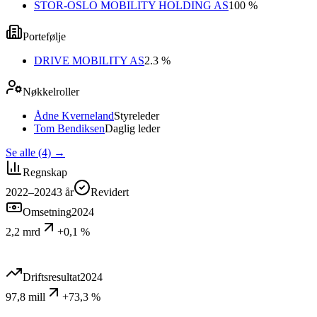
STOR-OSLO MOBILITY HOLDING AS
100 %
Portefølje
DRIVE MOBILITY AS
2.3 %
Nøkkelroller
Ådne Kverneland
Styreleder
Tom Bendiksen
Daglig leder
Se alle (4)
→
Regnskap
2022–2024
3
år
Revidert
Omsetning
2024
2,2 mrd
+0,1 %
Driftsresultat
2024
97,8 mill
+73,3 %