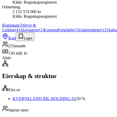
Kilde:
Regnskapsregisteret
Omsetning
2 152 574 000 kr
Kilde:
Regnskapsregisteret
Regnskap
(
3
)
Styre &
Ledelse
(
4
)
Aksjonærer
(
1
)
Konsern
Portefølje
(
1
)
Underenheter
(
13
)
Anbu
Kart
Lagre
233
ansatte
130 mill. kr
Aktiv
Eierskap & struktur
Eies av
KVERNELAND BIL HOLDING AS
50 %
Største eiere