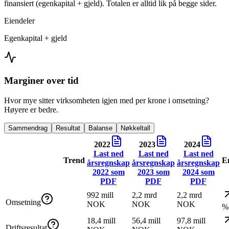
finansiert (egenkapital + gjeld). Totalen er alltid lik på begge sider.
Eiendeler
Egenkapital + gjeld
Marginer over tid
Hvor mye sitter virksomheten igjen med per krone i omsetning?
Høyere er bedre.
Sammendrag
Resultat
Balanse
Nøkkeltall
2022
2023
2024
Last ned
Last ned
Last ned
Trend
E
årsregnskap
årsregnskap
årsregnskap
2022
som
2023
som
2024
som
PDF
PDF
PDF
992 mill
2,2 mrd
2,2 mrd
Omsetning
NOK
NOK
NOK
%
18,4 mill
56,4 mill
97,8 mill
Driftsresultat