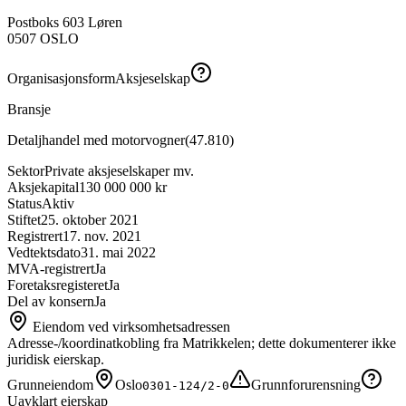
Postboks 603 Løren
0507
OSLO
Organisasjonsform
Aksjeselskap
Bransje
Detaljhandel med motorvogner
(
47.810
)
Sektor
Private aksjeselskaper mv.
Aksjekapital
130 000 000 kr
Status
Aktiv
Stiftet
25. oktober 2021
Registrert
17. nov. 2021
Vedtektsdato
31. mai 2022
MVA-registrert
Ja
Foretaksregisteret
Ja
Del av konsern
Ja
Eiendom ved virksomhetsadressen
Adresse-/koordinatkobling fra Matrikkelen; dette dokumenterer ikke
juridisk eierskap.
Grunneiendom
Oslo
Grunnforurensning
0301-124/2-0
Uavklart eierskap