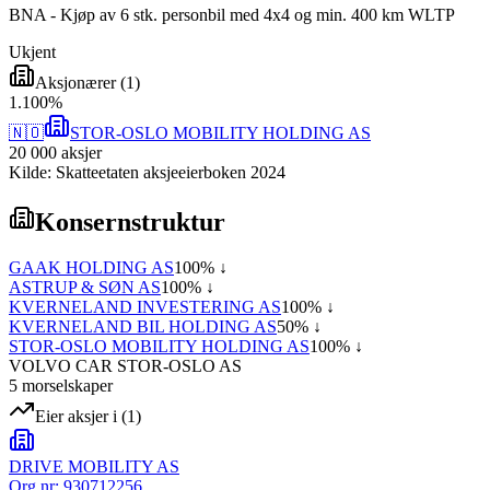
BNA - Kjøp av 6 stk. personbil med 4x4 og min. 400 km WLTP
Ukjent
Aksjonærer
(
1
)
1
.
100
%
🇳🇴
STOR-OSLO MOBILITY HOLDING AS
20 000
aksjer
Kilde: Skatteetaten aksjeeierboken 2024
Konsernstruktur
GAAK HOLDING AS
100
% ↓
ASTRUP & SØN AS
100
% ↓
KVERNELAND INVESTERING AS
100
% ↓
KVERNELAND BIL HOLDING AS
50
% ↓
STOR-OSLO MOBILITY HOLDING AS
100
% ↓
VOLVO CAR STOR-OSLO AS
5
morselskap
er
Eier aksjer i
(
1
)
DRIVE MOBILITY AS
Org.nr:
930712256