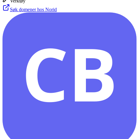
Verktøy
Søk domener hos Norid
CB