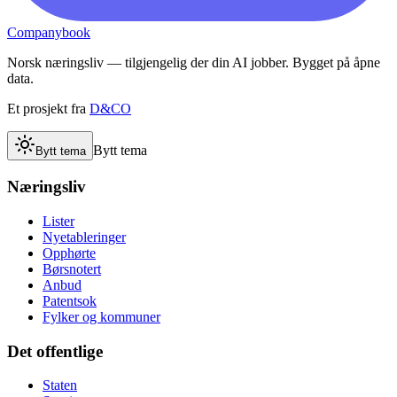
Companybook
Norsk næringsliv — tilgjengelig der din AI jobber. Bygget på åpne
data.
Et prosjekt fra
D&CO
Bytt tema
Bytt tema
Næringsliv
Lister
Nyetableringer
Opphørte
Børsnotert
Anbud
Patentsok
Fylker og kommuner
Det offentlige
Staten