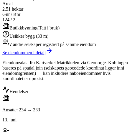
Areal
2.51 hektar
Gnr / Bnr
124
/
2
Butikkbygning
(
Tatt i bruk
)
Usikker bygg (33 m)
7
andre selskap
er
registrert på samme eiendom
Se eiendommen i detalj
Eiendomsdata fra Kartverket Matrikkelen via Geonorge. Koblingen
baseres på spatial join (selskapets geocodede koordinat ligger inni
eiendomsgrensen) — kan inkludere naboeiendommer hvis
koordinatet er upresist.
Hendelser
Ansatte: 234 → 233
13. juni