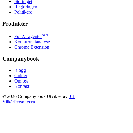
Stortinget
Regjeringen
Politikere
Produkter
beta
For AI-agenter
Konkurrentanalyse
Chrome Extension
Companybook
Blogg
Guider
Om oss
Kontakt
©
2026
Companybook
|
Utviklet av
0-1
Vilkår
Personvern