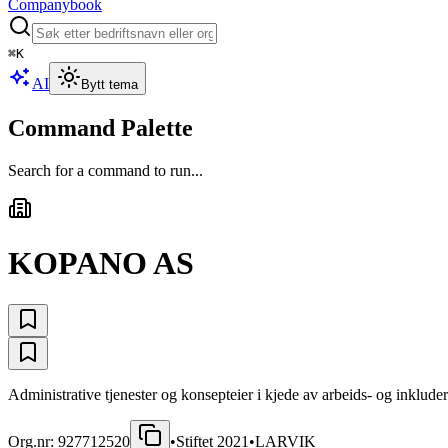
Companybook
⌘
K
AI
Bytt tema
Command Palette
Search for a command to run...
KOPANO AS
Administrative tjenester og konsepteier i kjede av arbeids- og inkluder
Org.nr:
927712520
•
Stiftet
2021
•
LARVIK