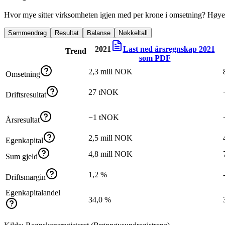
Hvor mye sitter virksomheten igjen med per krone i omsetning? Høyer
Sammendrag
Resultat
Balanse
Nøkkeltall
2021
Last ned årsregnskap
2021
Trend
som PDF
2,3 mill NOK
Omsetning
27 tNOK
Driftsresultat
−1 tNOK
Årsresultat
2,5 mill NOK
Egenkapital
4,8 mill NOK
Sum gjeld
1,2 %
Driftsmargin
Egenkapitalandel
34,0 %