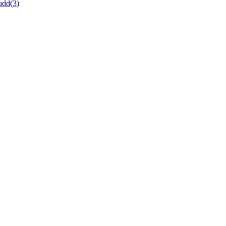
udd
(
3
)