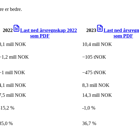
e er bedre.
2022
Last ned årsregnskap
2022
2023
Last ned årsreg
som PDF
som PDF
8,1 mill NOK
10,4 mill NOK
−1,2 mill NOK
−105 tNOK
−1 mill NOK
−475 tNOK
4,1 mill NOK
8,3 mill NOK
7,5 mill NOK
14,3 mill NOK
-15,2 %
-1,0 %
35,0 %
36,7 %