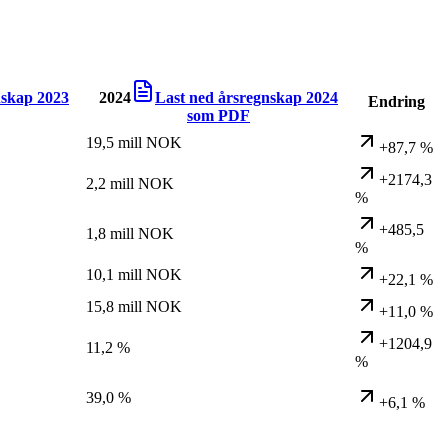
nskap
2023
2024
Last ned årsregnskap
2024
Endring
som PDF
19,5 mill NOK
+87,7 %
+2174,3
2,2 mill NOK
%
+485,5
1,8 mill NOK
%
10,1 mill NOK
+22,1 %
15,8 mill NOK
+11,0 %
+1204,9
11,2 %
%
39,0 %
+6,1 %