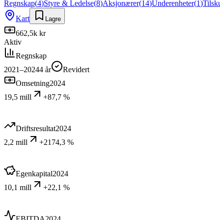
Regnskap
(
4
)
Styre & Ledelse
(
8
)
Aksjonærer
(
14
)
Underenheter
(
1
)
Tilsk
Kart
Lagre
662,5k kr
Aktiv
Regnskap
2021–2024
4
år
Revidert
Omsetning
2024
19,5 mill
+87,7 %
Driftsresultat
2024
2,2 mill
+2174,3 %
Egenkapital
2024
10,1 mill
+22,1 %
EBITDA
2024