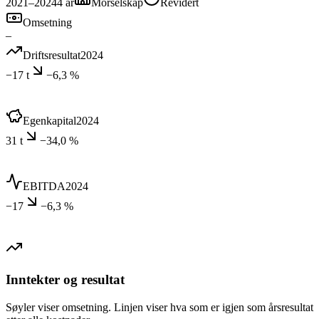
2021–2024
4
år
Morselskap
Revidert
Omsetning
–
Driftsresultat
2024
−17 t
−6,3 %
Egenkapital
2024
31 t
−34,0 %
EBITDA
2024
−17
−6,3 %
Inntekter og resultat
Søyler viser omsetning. Linjen viser hva som er igjen som årsresultat