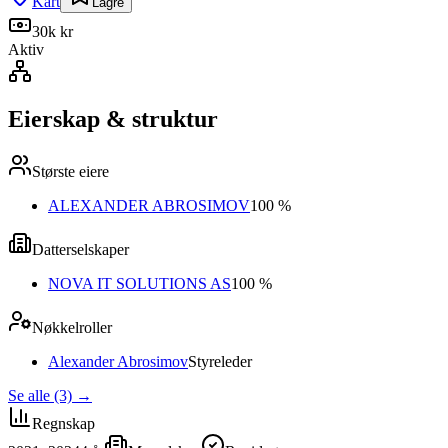
Kart
Lagre
30k kr
Aktiv
Eierskap & struktur
Største eiere
ALEXANDER ABROSIMOV
100 %
Datterselskaper
NOVA IT SOLUTIONS AS
100 %
Nøkkelroller
Alexander Abrosimov
Styreleder
Se alle (3)
→
Regnskap