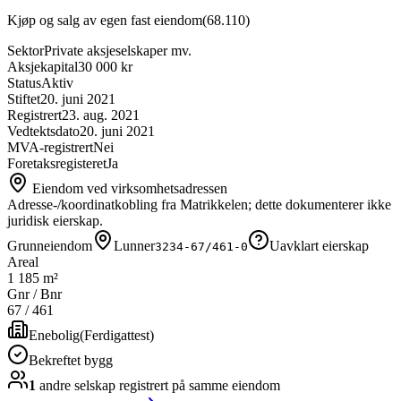
Kjøp og salg av egen fast eiendom
(
68.110
)
Sektor
Private aksjeselskaper mv.
Aksjekapital
30 000 kr
Status
Aktiv
Stiftet
20. juni 2021
Registrert
23. aug. 2021
Vedtektsdato
20. juni 2021
MVA-registrert
Nei
Foretaksregisteret
Ja
Eiendom ved virksomhetsadressen
Adresse-/koordinatkobling fra Matrikkelen; dette dokumenterer ikke
juridisk eierskap.
Grunneiendom
Lunner
Uavklart eierskap
3234-67/461-0
Areal
1 185 m²
Gnr / Bnr
67
/
461
Enebolig
(
Ferdigattest
)
Bekreftet bygg
1
andre selskap
registrert på samme eiendom