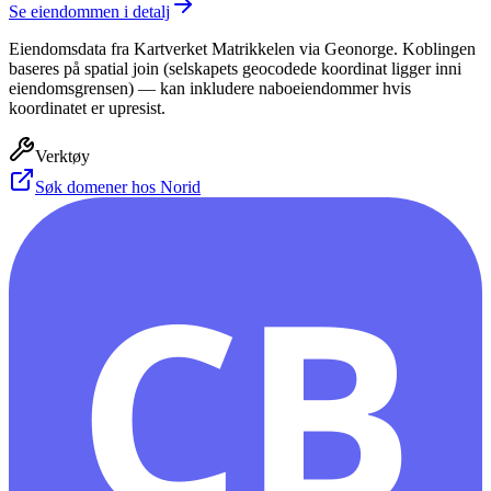
Se eiendommen i detalj
Eiendomsdata fra Kartverket Matrikkelen via Geonorge. Koblingen
baseres på spatial join (selskapets geocodede koordinat ligger inni
eiendomsgrensen) — kan inkludere naboeiendommer hvis
koordinatet er upresist.
Verktøy
Søk domener hos Norid
CB