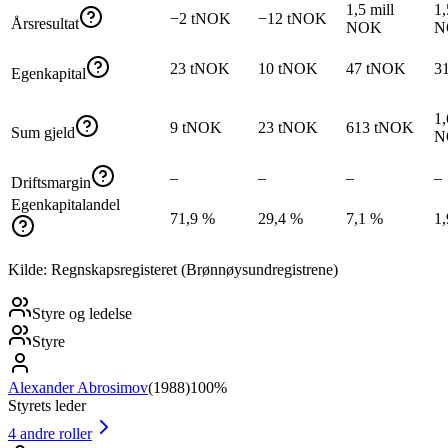
1,5 mill
1,
−2 tNOK
−12 tNOK
Årsresultat
NOK
N
23 tNOK
10 tNOK
47 tNOK
3
Egenkapital
1,
9 tNOK
23 tNOK
613 tNOK
Sum gjeld
N
–
–
–
–
Driftsmargin
Egenkapitalandel
71,9 %
29,4 %
7,1 %
1
Kilde: Regnskapsregisteret (Brønnøysundregistrene)
Styre og ledelse
Styre
Alexander Abrosimov
(
1988
)
100%
Styrets leder
4
andre roller