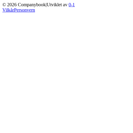
©
2026
Companybook
|
Utviklet av
0-1
Vilkår
Personvern