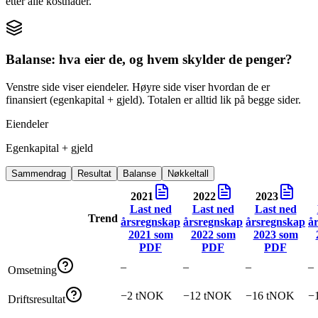
etter alle kostnader.
Balanse: hva eier de, og hvem skylder de penger?
Venstre side viser eiendeler. Høyre side viser hvordan de er
finansiert (egenkapital + gjeld). Totalen er alltid lik på begge sider.
Eiendeler
Egenkapital + gjeld
Sammendrag
Resultat
Balanse
Nøkkeltall
2021
2022
2023
Last ned
Last ned
Last ned
Trend
årsregnskap
årsregnskap
årsregnskap
å
2021
som
2022
som
2023
som
PDF
PDF
PDF
–
–
–
–
Omsetning
−2 tNOK
−12 tNOK
−16 tNOK
−
Driftsresultat