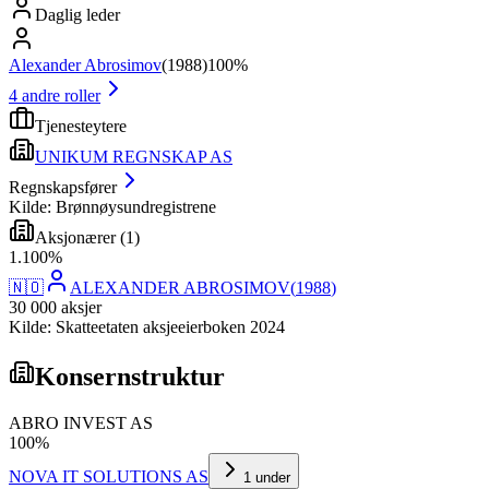
Daglig leder
Alexander Abrosimov
(
1988
)
100%
4
andre roller
Tjenesteytere
UNIKUM REGNSKAP AS
Regnskapsfører
Kilde: Brønnøysundregistrene
Aksjonærer
(
1
)
1
.
100
%
🇳🇴
ALEXANDER ABROSIMOV
(
1988
)
30 000
aksjer
Kilde: Skatteetaten aksjeeierboken 2024
Konsernstruktur
ABRO INVEST AS
100
%
NOVA IT SOLUTIONS AS
1
under