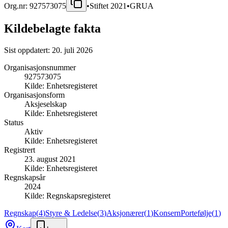
Org.nr:
927573075
•
Stiftet
2021
•
GRUA
Kildebelagte fakta
Sist oppdatert:
20. juli 2026
Organisasjonsnummer
927573075
Kilde:
Enhetsregisteret
Organisasjonsform
Aksjeselskap
Kilde:
Enhetsregisteret
Status
Aktiv
Kilde:
Enhetsregisteret
Registrert
23. august 2021
Kilde:
Enhetsregisteret
Regnskapsår
2024
Kilde:
Regnskapsregisteret
Regnskap
(
4
)
Styre & Ledelse
(
3
)
Aksjonærer
(
1
)
Konsern
Portefølje
(
1
)