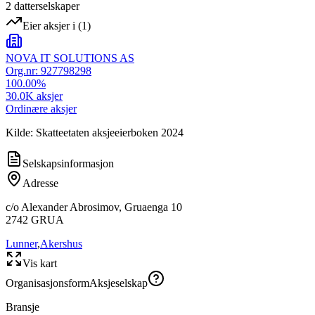
2
datterselskap
er
Eier aksjer i
(
1
)
NOVA IT SOLUTIONS AS
Org.nr:
927798298
100.00
%
30.0K
aksjer
Ordinære aksjer
Kilde: Skatteetaten aksjeeierboken 2024
Selskapsinformasjon
Adresse
c/o Alexander Abrosimov, Gruaenga 10
2742
GRUA
Lunner
,
Akershus
Vis kart
Organisasjonsform
Aksjeselskap
Bransje