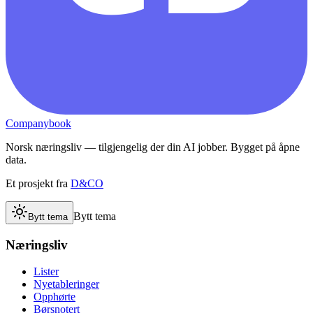
Companybook
Norsk næringsliv — tilgjengelig der din AI jobber. Bygget på åpne
data.
Et prosjekt fra
D&CO
Bytt tema
Bytt tema
Næringsliv
Lister
Nyetableringer
Opphørte
Børsnotert