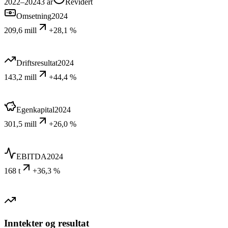
2022–2024
3
år
Revidert
Omsetning
2024
209,6 mill
+28,1 %
Driftsresultat
2024
143,2 mill
+44,4 %
Egenkapital
2024
301,5 mill
+26,0 %
EBITDA
2024
168 t
+36,3 %
Inntekter og resultat