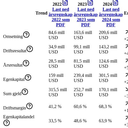
2022
2023
2024
Last ned
Last ned
Last ned
Trend
E
årsregnskap
årsregnskap
årsregnskap
2022
som
2023
som
2024
som
PDF
PDF
PDF
84,6 mill
163,6 mill
209,6 mill
Omsetning
USD
USD
USD
+
34,9 mill
99,1 mill
143,2 mill
Driftsresultat
USD
USD
USD
+
28,5 mill
81,5 mill
124,6 mill
Årsresultat
USD
USD
USD
+
159 mill
239,4 mill
301,5 mill
Egenkapital
USD
USD
USD
+
315,5 mill
252,7 mill
170,1 mill
Sum gjeld
USD
USD
USD
−
41,2 %
60,6 %
68,3 %
Driftsmargin
+
Egenkapitalandel
33,5 %
48,6 %
63,9 %
+