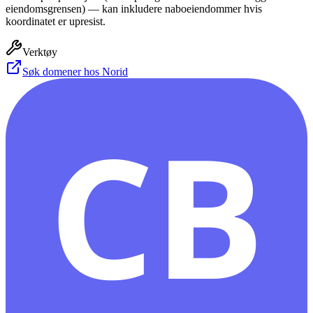
eiendomsgrensen) — kan inkludere naboeiendommer hvis
koordinatet er upresist.
Verktøy
Søk domener hos Norid
CB