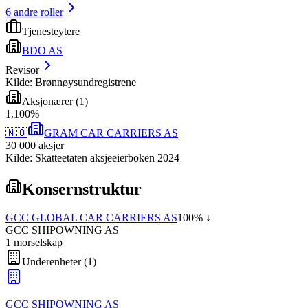
6
andre roller
Tjenesteytere
BDO AS
Revisor
Kilde: Brønnøysundregistrene
Aksjonærer
(
1
)
1
.
100
%
🇳🇴
GRAM CAR CARRIERS AS
30 000
aksjer
Kilde: Skatteetaten aksjeeierboken 2024
Konsernstruktur
GCC GLOBAL CAR CARRIERS AS
100
% ↓
GCC SHIPOWNING AS
1
morselskap
Underenheter
(
1
)
GCC SHIPOWNING AS