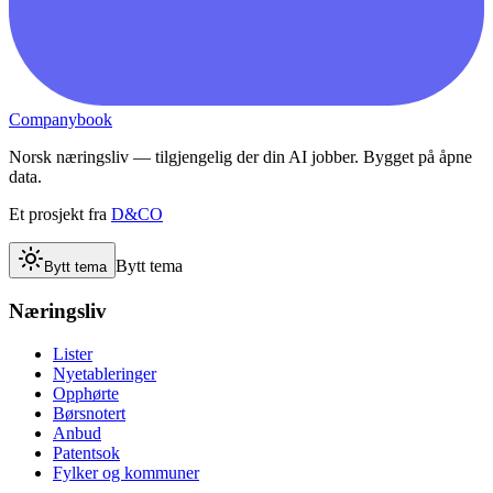
Companybook
Norsk næringsliv — tilgjengelig der din AI jobber. Bygget på åpne
data.
Et prosjekt fra
D&CO
Bytt tema
Bytt tema
Næringsliv
Lister
Nyetableringer
Opphørte
Børsnotert
Anbud
Patentsok
Fylker og kommuner