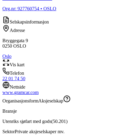
Org.nr:
927760754
• OSLO
Selskapsinformasjon
Adresse
Bryggegata 9
0250
OSLO
Oslo
Vis kart
Telefon
22 01 74 50
Nettside
www.gramcar.com
Organisasjonsform
Aksjeselskap
Bransje
Utenriks sjøfart med gods
(
50.201
)
Sektor
Private aksjeselskaper mv.