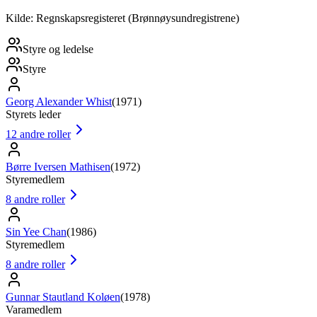
Kilde: Regnskapsregisteret (Brønnøysundregistrene)
Styre og ledelse
Styre
Georg Alexander Whist
(
1971
)
Styrets leder
12
andre roller
Børre Iversen Mathisen
(
1972
)
Styremedlem
8
andre roller
Sin Yee Chan
(
1986
)
Styremedlem
8
andre roller
Gunnar Stautland Koløen
(
1978
)
Varamedlem