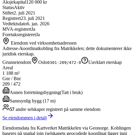
Aksjekapital
120 000 kr
Status
Aktiv
Stiftet
2. juli 2021
Registrert
23. juli 2021
Vedtektsdato
6. jan. 2026
MVA-registrert
Ja
Foretaksregisteret
Ja
Eiendom ved virksomhetsadressen
Adresse-/koordinatkobling fra Matrikkelen; dette dokumenterer ikke
juridisk eierskap.
Grunneiendom
Oslo
Uavklart eierskap
0301-209/472-0
Areal
1 188 m²
Gnr / Bnr
209
/
472
Annen forretningsbygning
(
Tatt i bruk
)
Sannsynlig bygg (17 m)
57
andre selskap
er
registrert på samme eiendom
Se eiendommen i detalj
Eiendomsdata fra Kartverket Matrikkelen via Geonorge. Koblingen
baseres på spatial join (selskapets geocodede koordinat ligger inni