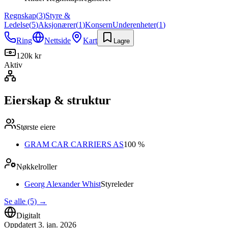
Regnskap
(
3
)
Styre &
Ledelse
(
5
)
Aksjonærer
(
1
)
Konsern
Underenheter
(
1
)
Ring
Nettside
Kart
Lagre
120k kr
Aktiv
Eierskap & struktur
Største eiere
GRAM CAR CARRIERS AS
100 %
Nøkkelroller
Georg Alexander Whist
Styreleder
Se alle (5)
→
Digitalt
Oppdatert
3. jan. 2026