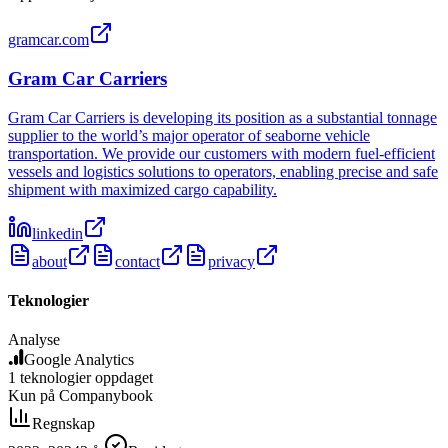
gramcar.com
Gram Car Carriers
Gram Car Carriers is developing its position as a substantial tonnage
supplier to the world’s major operator of seaborne vehicle
transportation. We provide our customers with modern fuel-efficient
vessels and logistics solutions to operators, enabling precise and safe
shipment with maximized cargo capability.
linkedin
about
contact
privacy
Teknologier
Analyse
Google Analytics
1
teknologier
oppdaget
Kun på Companybook
Regnskap