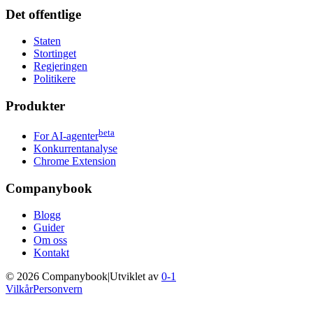
Det offentlige
Staten
Stortinget
Regjeringen
Politikere
Produkter
beta
For AI-agenter
Konkurrentanalyse
Chrome Extension
Companybook
Blogg
Guider
Om oss
Kontakt
©
2026
Companybook
|
Utviklet av
0-1
Vilkår
Personvern