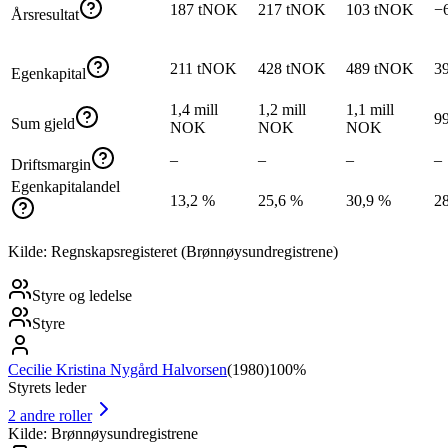
187 tNOK
217 tNOK
103 tNOK
−
Årsresultat
211 tNOK
428 tNOK
489 tNOK
3
Egenkapital
1,4 mill
1,2 mill
1,1 mill
9
Sum gjeld
NOK
NOK
NOK
–
–
–
–
Driftsmargin
Egenkapitalandel
13,2 %
25,6 %
30,9 %
2
Kilde: Regnskapsregisteret (Brønnøysundregistrene)
Styre og ledelse
Styre
Cecilie Kristina Nygård Halvorsen
(
1980
)
100%
Styrets leder
2
andre roller
Kilde: Brønnøysundregistrene