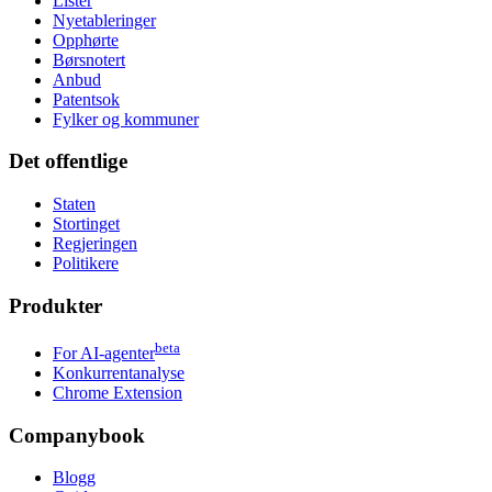
Lister
Nyetableringer
Opphørte
Børsnotert
Anbud
Patentsok
Fylker og kommuner
Det offentlige
Staten
Stortinget
Regjeringen
Politikere
Produkter
beta
For AI-agenter
Konkurrentanalyse
Chrome Extension
Companybook
Blogg