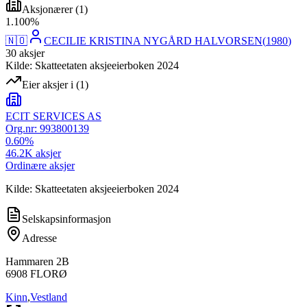
Aksjonærer
(
1
)
1
.
100
%
🇳🇴
CECILIE KRISTINA NYGÅRD HALVORSEN
(
1980
)
30
aksjer
Kilde: Skatteetaten aksjeeierboken 2024
Eier aksjer i
(
1
)
ECIT SERVICES AS
Org.nr:
993800139
0.60
%
46.2K
aksjer
Ordinære aksjer
Kilde: Skatteetaten aksjeeierboken 2024
Selskapsinformasjon
Adresse
Hammaren 2B
6908
FLORØ
Kinn
,
Vestland