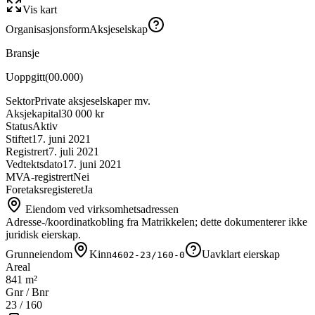
Vis kart
Organisasjonsform
Aksjeselskap
Bransje
Uoppgitt
(
00.000
)
Sektor
Private aksjeselskaper mv.
Aksjekapital
30 000 kr
Status
Aktiv
Stiftet
17. juni 2021
Registrert
7. juli 2021
Vedtektsdato
17. juni 2021
MVA-registrert
Nei
Foretaksregisteret
Ja
Eiendom ved virksomhetsadressen
Adresse-/koordinatkobling fra Matrikkelen; dette dokumenterer ikke
juridisk eierskap.
Grunneiendom
Kinn
Uavklart eierskap
4602-23/160-0
Areal
841 m²
Gnr / Bnr
23
/
160