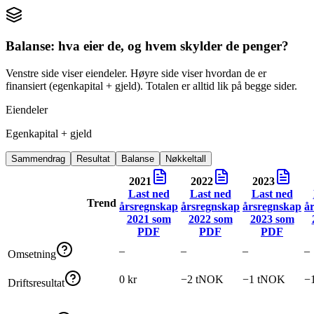
Balanse: hva eier de, og hvem skylder de penger?
Venstre side viser eiendeler. Høyre side viser hvordan de er
finansiert (egenkapital + gjeld). Totalen er alltid lik på begge sider.
Eiendeler
Egenkapital + gjeld
Sammendrag
Resultat
Balanse
Nøkkeltall
2021
2022
2023
Last ned
Last ned
Last ned
Trend
årsregnskap
årsregnskap
årsregnskap
å
2021
som
2022
som
2023
som
PDF
PDF
PDF
–
–
–
–
Omsetning
0 kr
−2 tNOK
−1 tNOK
−
Driftsresultat