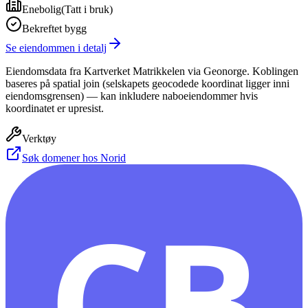
Enebolig
(
Tatt i bruk
)
Bekreftet bygg
Se eiendommen i detalj
Eiendomsdata fra Kartverket Matrikkelen via Geonorge. Koblingen
baseres på spatial join (selskapets geocodede koordinat ligger inni
eiendomsgrensen) — kan inkludere naboeiendommer hvis
koordinatet er upresist.
Verktøy
Søk domener hos Norid
CB