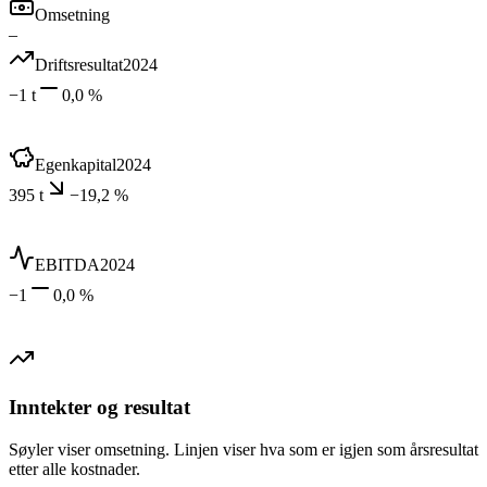
Omsetning
–
Driftsresultat
2024
−1 t
0,0 %
Egenkapital
2024
395 t
−19,2 %
EBITDA
2024
−1
0,0 %
Inntekter og resultat
Søyler viser omsetning. Linjen viser hva som er igjen som årsresultat
etter alle kostnader.