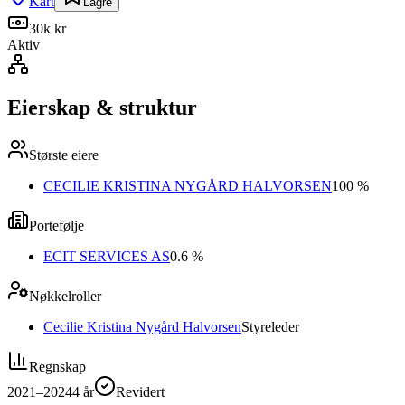
Kart
Lagre
30k kr
Aktiv
Eierskap & struktur
Største eiere
CECILIE KRISTINA NYGÅRD HALVORSEN
100 %
Portefølje
ECIT SERVICES AS
0.6 %
Nøkkelroller
Cecilie Kristina Nygård Halvorsen
Styreleder
Regnskap
2021–2024
4
år
Revidert