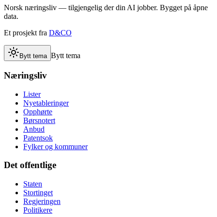
Norsk næringsliv — tilgjengelig der din AI jobber. Bygget på åpne
data.
Et prosjekt fra
D&CO
Bytt tema
Bytt tema
Næringsliv
Lister
Nyetableringer
Opphørte
Børsnotert
Anbud
Patentsok
Fylker og kommuner
Det offentlige
Staten
Stortinget
Regjeringen
Politikere