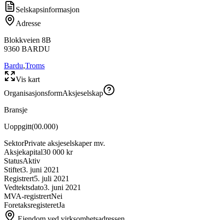
Selskapsinformasjon
Adresse
Blokkveien 8B
9360
BARDU
Bardu
,
Troms
Vis kart
Organisasjonsform
Aksjeselskap
Bransje
Uoppgitt
(
00.000
)
Sektor
Private aksjeselskaper mv.
Aksjekapital
30 000 kr
Status
Aktiv
Stiftet
3. juni 2021
Registrert
5. juli 2021
Vedtektsdato
3. juni 2021
MVA-registrert
Nei
Foretaksregisteret
Ja
Eiendom ved virksomhetsadressen