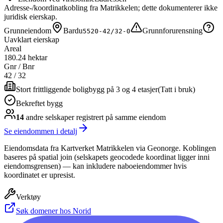
Adresse-/koordinatkobling fra Matrikkelen; dette dokumenterer ikke
juridisk eierskap.
Grunneiendom
Bardu
Grunnforurensning
5520-42/32-0
Uavklart eierskap
Areal
180.24 hektar
Gnr / Bnr
42
/
32
Stort frittliggende boligbygg på 3 og 4 etasjer
(
Tatt i bruk
)
Bekreftet bygg
14
andre selskap
er
registrert på samme eiendom
Se eiendommen i detalj
Eiendomsdata fra Kartverket Matrikkelen via Geonorge. Koblingen
baseres på spatial join (selskapets geocodede koordinat ligger inni
eiendomsgrensen) — kan inkludere naboeiendommer hvis
koordinatet er upresist.
Verktøy
Søk domener hos Norid