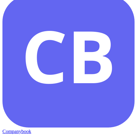
CB
Companybook