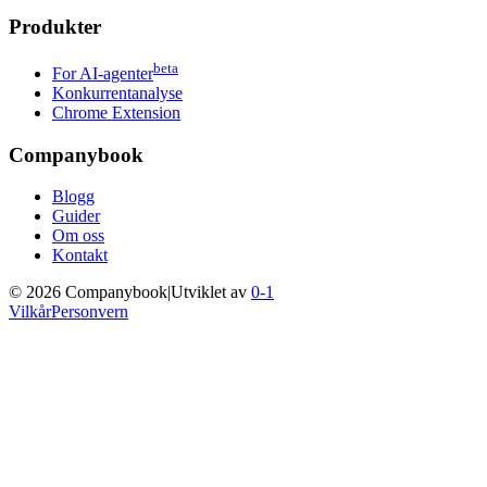
Produkter
beta
For AI-agenter
Konkurrentanalyse
Chrome Extension
Companybook
Blogg
Guider
Om oss
Kontakt
©
2026
Companybook
|
Utviklet av
0-1
Vilkår
Personvern