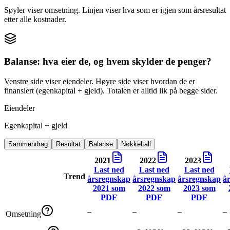
Søyler viser omsetning. Linjen viser hva som er igjen som årsresultat
etter alle kostnader.
Balanse: hva eier de, og hvem skylder de penger?
Venstre side viser eiendeler. Høyre side viser hvordan de er
finansiert (egenkapital + gjeld). Totalen er alltid lik på begge sider.
Eiendeler
Egenkapital + gjeld
Sammendrag
Resultat
Balanse
Nøkkeltall
2021
2022
2023
Last ned
Last ned
Last ned
Trend
årsregnskap
årsregnskap
årsregnskap
å
2021
som
2022
som
2023
som
PDF
PDF
PDF
–
–
–
–
Omsetning