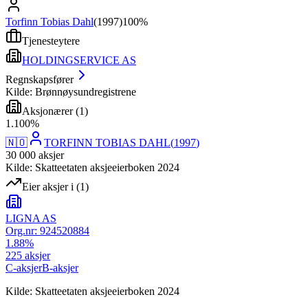
Torfinn Tobias Dahl
(
1997
)
100%
Tjenesteytere
HOLDINGSERVICE AS
Regnskapsfører
Kilde: Brønnøysundregistrene
Aksjonærer
(
1
)
1
.
100
%
🇳🇴
TORFINN TOBIAS DAHL
(
1997
)
30 000
aksjer
Kilde: Skatteetaten aksjeeierboken 2024
Eier aksjer i
(
1
)
LIGNA AS
Org.nr:
924520884
1.88
%
225
aksjer
C-aksjer
B-aksjer
Kilde: Skatteetaten aksjeeierboken 2024