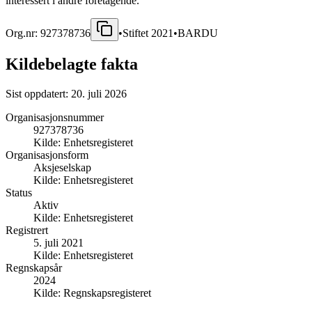
interessert i andre foretagende.
Org.nr:
927378736
•
Stiftet
2021
•
BARDU
Kildebelagte fakta
Sist oppdatert:
20. juli 2026
Organisasjonsnummer
927378736
Kilde:
Enhetsregisteret
Organisasjonsform
Aksjeselskap
Kilde:
Enhetsregisteret
Status
Aktiv
Kilde:
Enhetsregisteret
Registrert
5. juli 2021
Kilde:
Enhetsregisteret
Regnskapsår
2024
Kilde:
Regnskapsregisteret