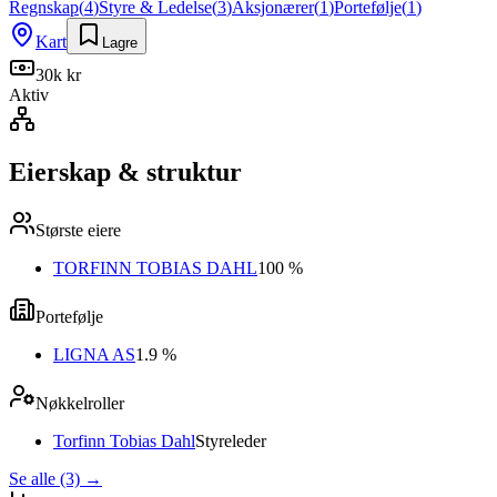
Regnskap
(
4
)
Styre & Ledelse
(
3
)
Aksjonærer
(
1
)
Portefølje
(
1
)
Kart
Lagre
30k kr
Aktiv
Eierskap & struktur
Største eiere
TORFINN TOBIAS DAHL
100 %
Portefølje
LIGNA AS
1.9 %
Nøkkelroller
Torfinn Tobias Dahl
Styreleder
Se alle (3)
→