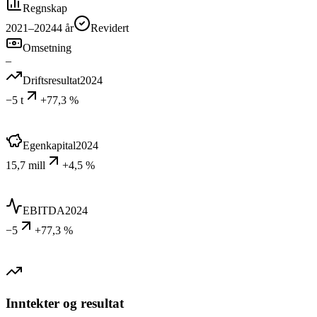
Regnskap
2021–2024
4
år
Revidert
Omsetning
–
Driftsresultat
2024
−5 t
+77,3 %
Egenkapital
2024
15,7 mill
+4,5 %
EBITDA
2024
−5
+77,3 %
Inntekter og resultat