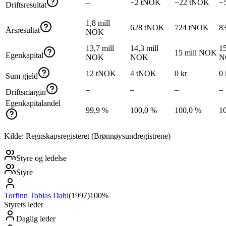
–
−2 tNOK
−22 tNOK
−
Driftsresultat
1,8 mill
628 tNOK
724 tNOK
8
Årsresultat
NOK
13,7 mill
14,3 mill
15
15 mill NOK
Egenkapital
NOK
NOK
N
12 tNOK
4 tNOK
0 kr
0 
Sum gjeld
–
–
–
–
Driftsmargin
Egenkapitalandel
99,9 %
100,0 %
100,0 %
1
Kilde: Regnskapsregisteret (Brønnøysundregistrene)
Styre og ledelse
Styre
Torfinn Tobias Dahl
(
1997
)
100%
Styrets leder
Daglig leder