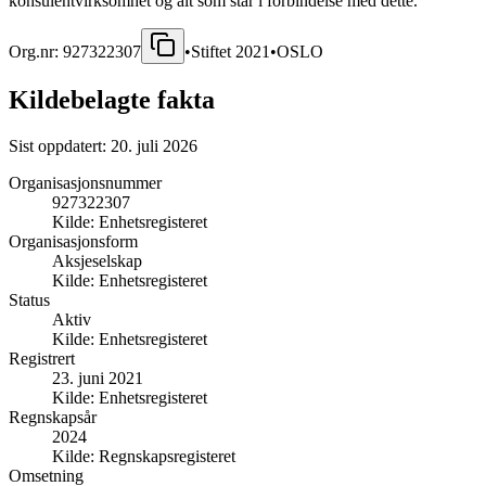
konsulentvirksomhet og alt som står i forbindelse med dette.
Org.nr:
927322307
•
Stiftet
2021
•
OSLO
Kildebelagte fakta
Sist oppdatert:
20. juli 2026
Organisasjonsnummer
927322307
Kilde:
Enhetsregisteret
Organisasjonsform
Aksjeselskap
Kilde:
Enhetsregisteret
Status
Aktiv
Kilde:
Enhetsregisteret
Registrert
23. juni 2021
Kilde:
Enhetsregisteret
Regnskapsår
2024
Kilde:
Regnskapsregisteret
Omsetning