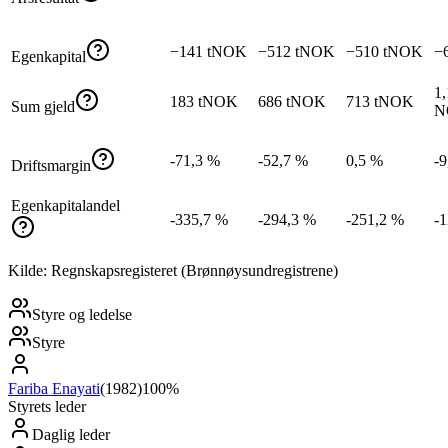
−141 tNOK
−512 tNOK
−510 tNOK
−
Egenkapital
1,
183 tNOK
686 tNOK
713 tNOK
Sum gjeld
N
-71,3 %
-52,7 %
0,5 %
-9
Driftsmargin
Egenkapitalandel
-335,7 %
-294,3 %
-251,2 %
-
Kilde: Regnskapsregisteret (Brønnøysundregistrene)
Styre og ledelse
Styre
Fariba Enayati
(
1982
)
100%
Styrets leder
Daglig leder