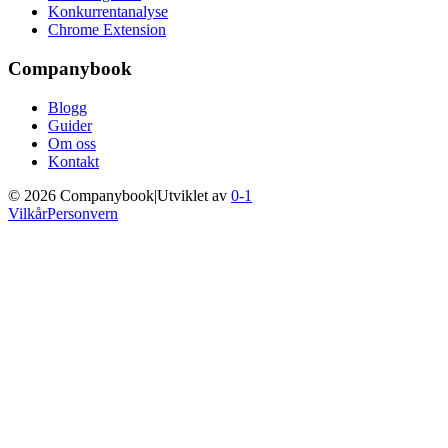
Konkurrentanalyse
Chrome Extension
Companybook
Blogg
Guider
Om oss
Kontakt
©
2026
Companybook
|
Utviklet av
0-1
Vilkår
Personvern