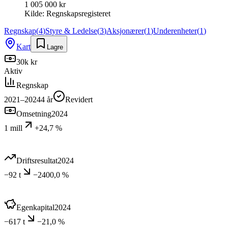
1 005 000 kr
Kilde:
Regnskapsregisteret
Regnskap
(
4
)
Styre & Ledelse
(
3
)
Aksjonærer
(
1
)
Underenheter
(
1
)
Kart
Lagre
30k kr
Aktiv
Regnskap
2021–2024
4
år
Revidert
Omsetning
2024
1 mill
+24,7 %
Driftsresultat
2024
−92 t
−2400,0 %
Egenkapital
2024
−617 t
−21,0 %