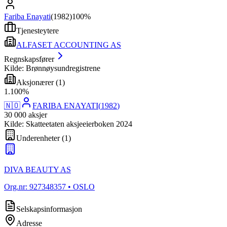
Fariba Enayati
(
1982
)
100%
Tjenesteytere
ALFASET ACCOUNTING AS
Regnskapsfører
Kilde: Brønnøysundregistrene
Aksjonærer
(
1
)
1
.
100
%
🇳🇴
FARIBA ENAYATI
(
1982
)
30 000
aksjer
Kilde: Skatteetaten aksjeeierboken 2024
Underenheter
(
1
)
DIVA BEAUTY AS
Org.nr:
927348357
• OSLO
Selskapsinformasjon
Adresse