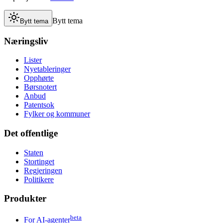
Bytt tema
Bytt tema
Næringsliv
Lister
Nyetableringer
Opphørte
Børsnotert
Anbud
Patentsok
Fylker og kommuner
Det offentlige
Staten
Stortinget
Regjeringen
Politikere
Produkter
beta
For AI-agenter