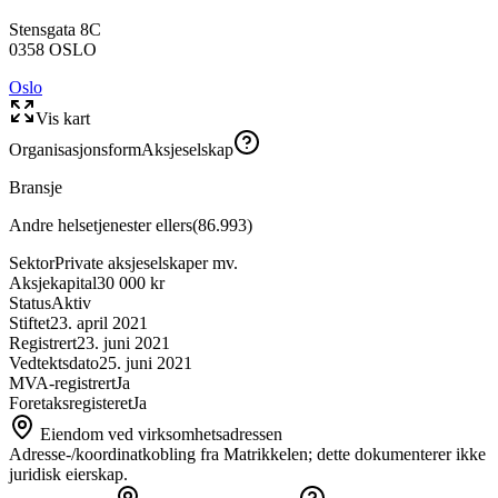
Stensgata 8C
0358
OSLO
Oslo
Vis kart
Organisasjonsform
Aksjeselskap
Bransje
Andre helsetjenester ellers
(
86.993
)
Sektor
Private aksjeselskaper mv.
Aksjekapital
30 000 kr
Status
Aktiv
Stiftet
23. april 2021
Registrert
23. juni 2021
Vedtektsdato
25. juni 2021
MVA-registrert
Ja
Foretaksregisteret
Ja
Eiendom ved virksomhetsadressen
Adresse-/koordinatkobling fra Matrikkelen; dette dokumenterer ikke
juridisk eierskap.