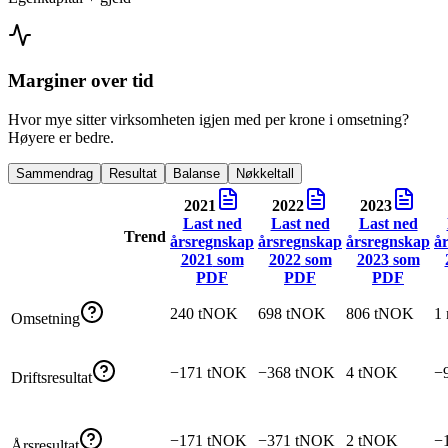
Marginer over tid
Hvor mye sitter virksomheten igjen med per krone i omsetning?
Høyere er bedre.
Sammendrag
Resultat
Balanse
Nøkkeltall
2021
2022
2023
Last ned
Last ned
Last ned
Trend
årsregnskap
årsregnskap
årsregnskap
å
2021
som
2022
som
2023
som
PDF
PDF
PDF
240 tNOK
698 tNOK
806 tNOK
1
Omsetning
−171 tNOK
−368 tNOK
4 tNOK
−
Driftsresultat
−171 tNOK
−371 tNOK
2 tNOK
−
Årsresultat