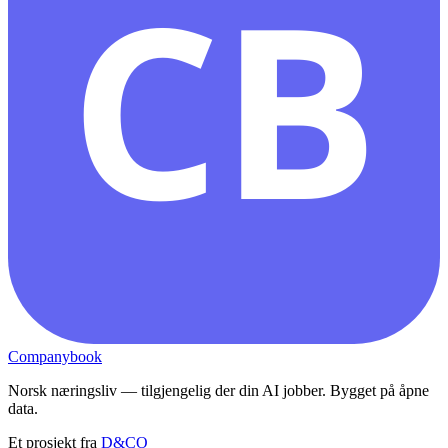
CB
Companybook
Norsk næringsliv — tilgjengelig der din AI jobber. Bygget på åpne
data.
Et prosjekt fra
D&CO