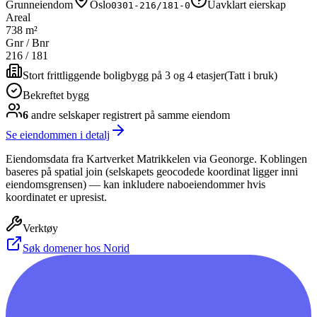
Grunneiendom
Oslo
Uavklart eierskap
0301-216/181-0
Areal
738 m²
Gnr / Bnr
216
/
181
Stort frittliggende boligbygg på 3 og 4 etasjer
(
Tatt i bruk
)
Bekreftet bygg
6
andre selskap
er
registrert på samme eiendom
Se eiendommen i detalj
Eiendomsdata fra Kartverket Matrikkelen via Geonorge. Koblingen
baseres på spatial join (selskapets geocodede koordinat ligger inni
eiendomsgrensen) — kan inkludere naboeiendommer hvis
koordinatet er upresist.
Verktøy
Søk domener hos Norid