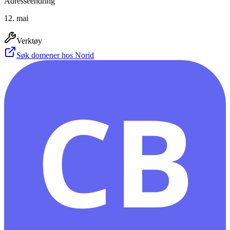
Adresseendring
12. mai
Verktøy
Søk domener hos Norid
CB