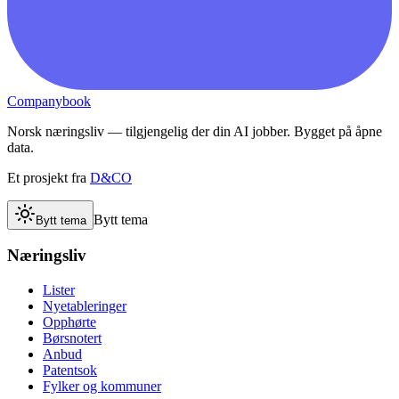
Companybook
Norsk næringsliv — tilgjengelig der din AI jobber. Bygget på åpne
data.
Et prosjekt fra
D&CO
Bytt tema
Bytt tema
Næringsliv
Lister
Nyetableringer
Opphørte
Børsnotert
Anbud
Patentsok
Fylker og kommuner