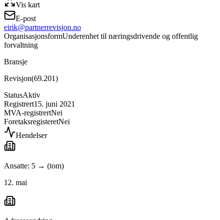
Vis kart
E-post
eirik@partnerrevisjon.no
Organisasjonsform
Underenhet til næringsdrivende og offentlig
forvaltning
Bransje
Revisjon
(
69.201
)
Status
Aktiv
Registrert
15. juni 2021
MVA-registrert
Nei
Foretaksregisteret
Nei
Hendelser
Ansatte: 5 → (tom)
12. mai