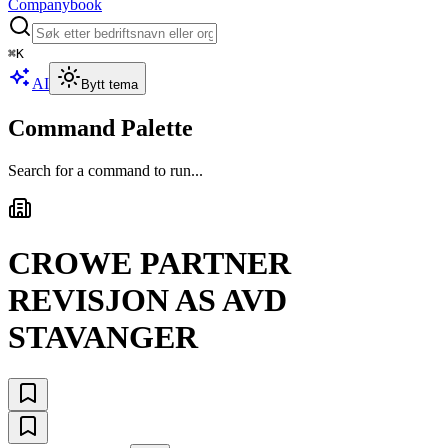
Companybook
⌘
K
AI
Bytt tema
Command Palette
Search for a command to run...
CROWE PARTNER
REVISJON AS AVD
STAVANGER