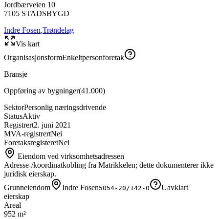
Jordbærveien 10
7105
STADSBYGD
Indre Fosen
,
Trøndelag
Vis kart
Organisasjonsform
Enkeltpersonforetak
Bransje
Oppføring av bygninger
(
41.000
)
Sektor
Personlig næringsdrivende
Status
Aktiv
Registrert
2. juni 2021
MVA-registrert
Nei
Foretaksregisteret
Nei
Eiendom ved virksomhetsadressen
Adresse-/koordinatkobling fra Matrikkelen; dette dokumenterer ikke
juridisk eierskap.
Grunneiendom
Indre Fosen
Uavklart
5054-20/142-0
eierskap
Areal
952 m²