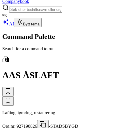
Companybook
⌘
K
AI
Bytt tema
Command Palette
Search for a command to run...
AAS ÅSLAFT
Lafting, tømring, restaurering.
Org.nr:
927190826
•
STADSBYGD