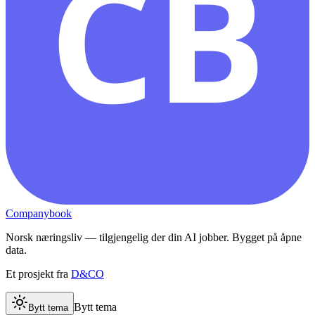
CB
Companybook
Norsk næringsliv — tilgjengelig der din AI jobber. Bygget på åpne
data.
Et prosjekt fra
D&CO
Bytt tema
Bytt tema