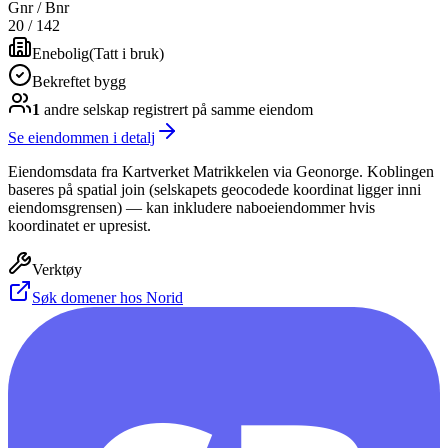
Gnr / Bnr
20
/
142
Enebolig
(
Tatt i bruk
)
Bekreftet bygg
1
andre selskap
registrert på samme eiendom
Se eiendommen i detalj
Eiendomsdata fra Kartverket Matrikkelen via Geonorge. Koblingen
baseres på spatial join (selskapets geocodede koordinat ligger inni
eiendomsgrensen) — kan inkludere naboeiendommer hvis
koordinatet er upresist.
Verktøy
Søk domener hos Norid