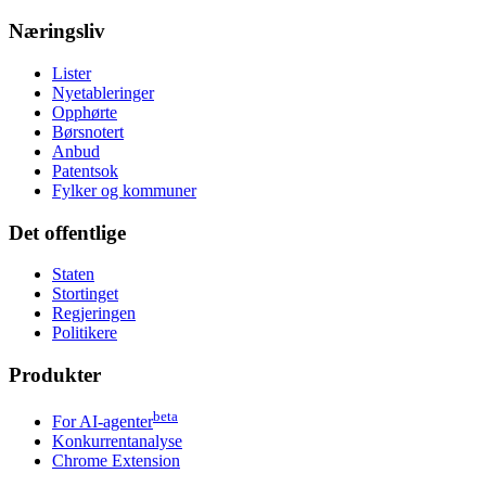
Næringsliv
Lister
Nyetableringer
Opphørte
Børsnotert
Anbud
Patentsok
Fylker og kommuner
Det offentlige
Staten
Stortinget
Regjeringen
Politikere
Produkter
beta
For AI-agenter
Konkurrentanalyse
Chrome Extension