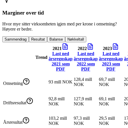
Marginer over tid
Hvor mye sitter virksomheten igjen med per krone i omsetning?
Høyere er bedre.
Sammendrag
Resultat
Balanse
Nøkkeltall
2021
2022
2023
Last ned
Last ned
Last ned
Trend
årsregnskap
årsregnskap
årsregnskap
å
2021
som
2022
som
2023
som
PDF
PDF
PDF
128,4 mill
69,7 mill
20
93 mill NOK
Omsetning
NOK
NOK
N
92,8 mill
127,9 mill
69,1 mill
20
Driftsresultat
NOK
NOK
NOK
N
103,2 mill
97,3 mill
29,5 mill
17
Årsresultat
NOK
NOK
NOK
N