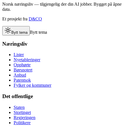
Norsk næringsliv — tilgjengelig der din AI jobber. Bygget på åpne
data.
Et prosjekt fra
D&CO
Bytt tema
Bytt tema
Næringsliv
Lister
Nyetableringer
Opphørte
Børsnotert
Anbud
Patentsok
Fylker og kommuner
Det offentlige
Staten
Stortinget
Regjeringen
Politikere