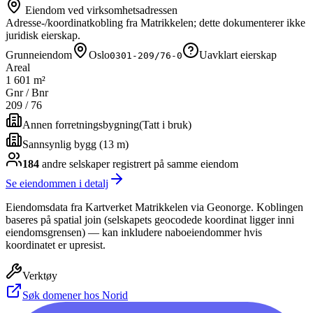
Eiendom ved virksomhetsadressen
Adresse-/koordinatkobling fra Matrikkelen; dette dokumenterer ikke
juridisk eierskap.
Grunneiendom
Oslo
Uavklart eierskap
0301-209/76-0
Areal
1 601 m²
Gnr / Bnr
209
/
76
Annen forretningsbygning
(
Tatt i bruk
)
Sannsynlig bygg (13 m)
184
andre selskap
er
registrert på samme eiendom
Se eiendommen i detalj
Eiendomsdata fra Kartverket Matrikkelen via Geonorge. Koblingen
baseres på spatial join (selskapets geocodede koordinat ligger inni
eiendomsgrensen) — kan inkludere naboeiendommer hvis
koordinatet er upresist.
Verktøy
Søk domener hos Norid