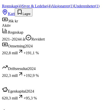
Regnskap
(
4
)
Styre & Ledelse
(
4
)
Aksjonærer
(
1
)
Underenheter
(
1
)
Kart
Lagre
36k kr
Aktiv
Regnskap
2021–2024
4
år
Revidert
Omsetning
2024
202,8 mill
+191,1 %
Driftsresultat
2024
202,3 mill
+192,9 %
Egenkapital
2024
620,3 mill
+95,3 %