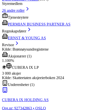
Styremedlem
26
andre roller
Tjenesteytere
PERMIAN BUSINESS PARTNER AS
Regnskapsfører
ERNST & YOUNG AS
Revisor
Kilde: Brønnøysundregistrene
Aksjonærer
(
1
)
1
.
100
%
🌍
CUBERA IX LP
3 000
aksjer
Kilde: Skatteetaten aksjeeierboken 2024
Underenheter
(
1
)
CUBERA IX HOLDING AS
Org.nr:
927342863
• OSLO