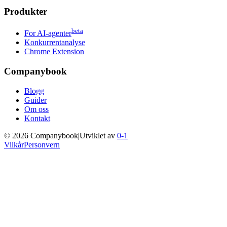
Produkter
beta
For AI-agenter
Konkurrentanalyse
Chrome Extension
Companybook
Blogg
Guider
Om oss
Kontakt
©
2026
Companybook
|
Utviklet av
0-1
Vilkår
Personvern