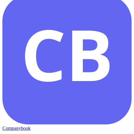
CB
Companybook