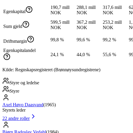
190,7 mill
288,1 mill
317,6 mill
62
Egenkapital
NOK
NOK
NOK
N
599,5 mill
367,2 mill
253,2 mill
1,
Sum gjeld
NOK
NOK
NOK
N
99,8 %
99,6 %
99,2 %
9
Driftsmargin
Egenkapitalandel
24,1 %
44,0 %
55,6 %
9
Kilde: Regnskapsregisteret (Brønnøysundregistrene)
Styre og ledelse
Styre
Axel Høvo Daasvand
(
1965
)
Styrets leder
22
andre roller
Bjørn Radoslav Vedahl
(
1984
)