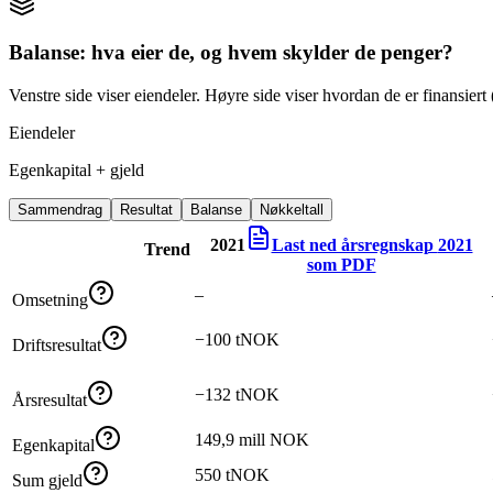
Balanse: hva eier de, og hvem skylder de penger?
Venstre side viser eiendeler. Høyre side viser hvordan de er finansiert (
Eiendeler
Egenkapital + gjeld
Sammendrag
Resultat
Balanse
Nøkkeltall
2021
Last ned årsregnskap
2021
Trend
som PDF
–
Omsetning
−100 tNOK
Driftsresultat
−132 tNOK
Årsresultat
149,9 mill NOK
Egenkapital
550 tNOK
Sum gjeld