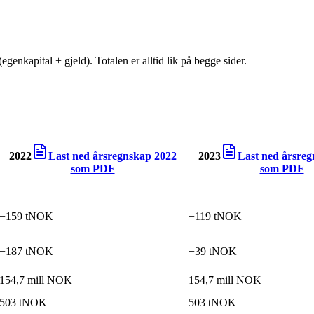
egenkapital + gjeld). Totalen er alltid lik på begge sider.
2022
Last ned årsregnskap
2022
2023
Last ned årsre
som PDF
som PDF
–
–
−159 tNOK
−119 tNOK
−187 tNOK
−39 tNOK
154,7 mill NOK
154,7 mill NOK
503 tNOK
503 tNOK