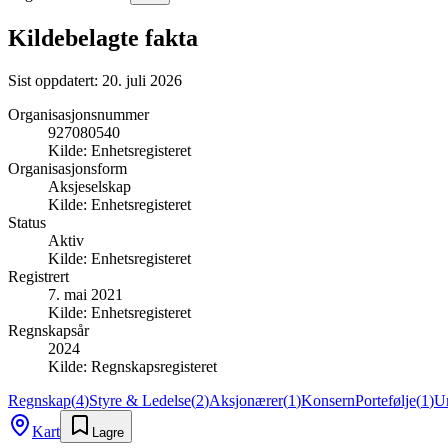
Kildebelagte fakta
Sist oppdatert:
20. juli 2026
Organisasjonsnummer
927080540
Kilde:
Enhetsregisteret
Organisasjonsform
Aksjeselskap
Kilde:
Enhetsregisteret
Status
Aktiv
Kilde:
Enhetsregisteret
Registrert
7. mai 2021
Kilde:
Enhetsregisteret
Regnskapsår
2024
Kilde:
Regnskapsregisteret
Regnskap
(
4
)
Styre & Ledelse
(
2
)
Aksjonærer
(
1
)
Konsern
Portefølje
(
1
)
U
Kart
Lagre