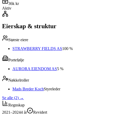
36k kr
Aktiv
Eierskap & struktur
Største eiere
STRAWBERRY FIELDS AS
100 %
Portefølje
AURORA EIENDOM AS
5 %
Nøkkelroller
Mads Breder Koch
Styreleder
Se alle (2)
→
Regnskap
2021–2024
4
år
Revidert