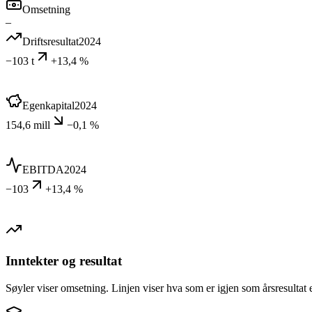
Omsetning
–
Driftsresultat
2024
−103 t
+13,4 %
Egenkapital
2024
154,6 mill
−0,1 %
EBITDA
2024
−103
+13,4 %
Inntekter og resultat
Søyler viser omsetning. Linjen viser hva som er igjen som årsresultat e