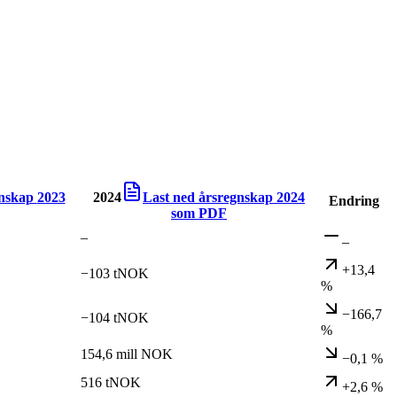
gnskap
2023
2024
Last ned årsregnskap
2024
Endring
som PDF
–
–
+13,4
−103 tNOK
%
−166,7
−104 tNOK
%
154,6 mill NOK
−0,1 %
516 tNOK
+2,6 %