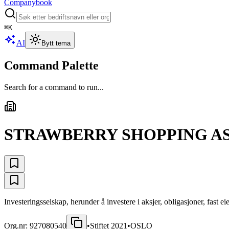
Companybook
⌘
K
AI
Bytt tema
Command Palette
Search for a command to run...
STRAWBERRY SHOPPING A
Investeringsselskap, herunder å investere i aksjer, obligasjoner, fast e
Org.nr:
927080540
•
Stiftet
2021
•
OSLO