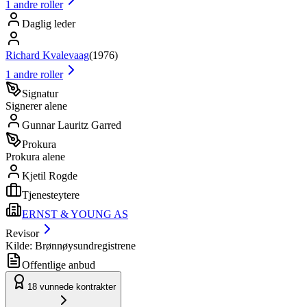
1
andre roller
Daglig leder
Richard Kvalevaag
(
1976
)
1
andre roller
Signatur
Signerer alene
Gunnar Lauritz Garred
Prokura
Prokura alene
Kjetil Rogde
Tjenesteytere
ERNST & YOUNG AS
Revisor
Kilde: Brønnøysundregistrene
Offentlige anbud
18
vunnede kontrakter