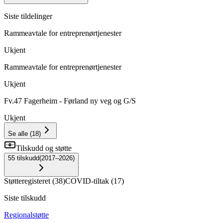
Siste tildelinger
Rammeavtale for entreprenørtjenester
Ukjent
Rammeavtale for entreprenørtjenester
Ukjent
Fv.47 Fagerheim - Førland ny veg og G/S
Ukjent
Se alle
(
18
)
Tilskudd og støtte
55
tilskudd
(
2017–2026
)
Støtteregisteret
(
38
)
COVID-tiltak
(
17
)
Siste tilskudd
Regionalstøtte