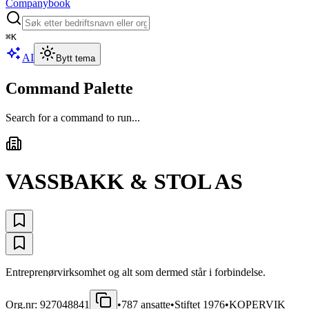
Companybook
⌘
K
AI
Bytt tema
Command Palette
Search for a command to run...
VASSBAKK & STOL AS
Entreprenørvirksomhet og alt som dermed står i forbindelse.
Org.nr:
927048841
•
787
ansatte
•
Stiftet
1976
•
KOPERVIK