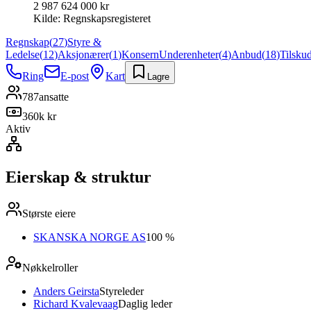
2 987 624 000 kr
Kilde:
Regnskapsregisteret
Regnskap
(
27
)
Styre &
Ledelse
(
12
)
Aksjonærer
(
1
)
Konsern
Underenheter
(
4
)
Anbud
(
18
)
Tilsku
Ring
E-post
Kart
Lagre
787
ansatte
360k kr
Aktiv
Eierskap & struktur
Største eiere
SKANSKA NORGE AS
100 %
Nøkkelroller
Anders Geirsta
Styreleder
Richard Kvalevaag
Daglig leder