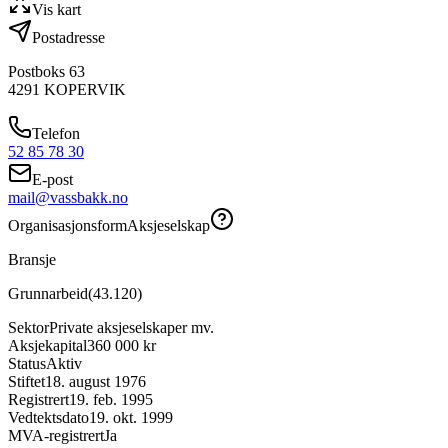
Vis kart
Postadresse
Postboks 63
4291
KOPERVIK
Telefon
52 85 78 30
E-post
mail@vassbakk.no
Organisasjonsform
Aksjeselskap
Bransje
Grunnarbeid
(
43.120
)
Sektor
Private aksjeselskaper mv.
Aksjekapital
360 000 kr
Status
Aktiv
Stiftet
18. august 1976
Registrert
19. feb. 1995
Vedtektsdato
19. okt. 1999
MVA-registrert
Ja