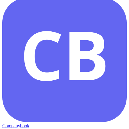
CB
Companybook