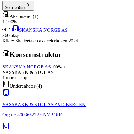
Se alle
(
55
)
Aksjonærer
(
1
)
1
.
100
%
🇳🇴
SKANSKA NORGE AS
360
aksjer
Kilde: Skatteetaten aksjeeierboken 2024
Konsernstruktur
SKANSKA NORGE AS
100
% ↓
VASSBAKK & STOL AS
1
morselskap
Underenheter
(
4
)
VASSBAKK & STOL AS AVD BERGEN
Org.nr:
890365272
• NYBORG