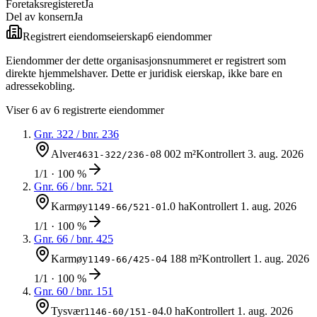
Foretaksregisteret
Ja
Del av konsern
Ja
Registrert eiendomseierskap
6
eiendom
mer
Eiendommer der dette organisasjonsnummeret er registrert som
direkte hjemmelshaver. Dette er juridisk eierskap, ikke bare en
adressekobling.
Viser
6
av
6
registrerte eiendommer
Gnr.
322
/ bnr.
236
Alver
8 002 m²
Kontrollert
3. aug. 2026
4631-322/236-0
1/1 · 100 %
Gnr.
66
/ bnr.
521
Karmøy
1.0 ha
Kontrollert
1. aug. 2026
1149-66/521-0
1/1 · 100 %
Gnr.
66
/ bnr.
425
Karmøy
4 188 m²
Kontrollert
1. aug. 2026
1149-66/425-0
1/1 · 100 %
Gnr.
60
/ bnr.
151
Tysvær
4.0 ha
Kontrollert
1. aug. 2026
1146-60/151-0