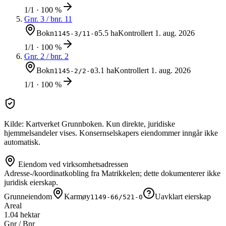
1/1 · 100 %
Gnr.
3
/ bnr.
11
Bokn
5.5 ha
Kontrollert
1. aug. 2026
1145-3/11-0
1/1 · 100 %
Gnr.
2
/ bnr.
2
Bokn
3.1 ha
Kontrollert
1. aug. 2026
1145-2/2-0
1/1 · 100 %
Kilde: Kartverket Grunnboken. Kun direkte, juridiske
hjemmelsandeler vises. Konsernselskapers eiendommer inngår ikke
automatisk.
Eiendom ved virksomhetsadressen
Adresse-/koordinatkobling fra Matrikkelen; dette dokumenterer ikke
juridisk eierskap.
Grunneiendom
Karmøy
Uavklart eierskap
1149-66/521-0
Areal
1.04 hektar
Gnr / Bnr