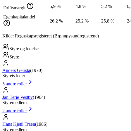
5,9 %
4,8 %
5,2 %
6
Driftsmargin
Egenkapitalandel
26,2 %
25,2 %
25,8 %
2
Kilde: Regnskapsregisteret (Brønnøysundregistrene)
Styre og ledelse
Styre
Anders Geirsta
(
1970
)
Styrets leder
5
andre roller
Jan Terje Vestby
(
1964
)
Styremedlem
2
andre roller
Hans Kjetil Traen
(
1986
)
Styremedlem