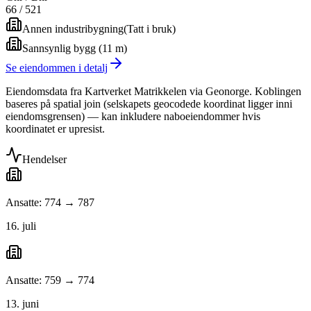
66
/
521
Annen industribygning
(
Tatt i bruk
)
Sannsynlig bygg (11 m)
Se eiendommen i detalj
Eiendomsdata fra Kartverket Matrikkelen via Geonorge. Koblingen
baseres på spatial join (selskapets geocodede koordinat ligger inni
eiendomsgrensen) — kan inkludere naboeiendommer hvis
koordinatet er upresist.
Hendelser
Ansatte: 774 → 787
16. juli
Ansatte: 759 → 774
13. juni