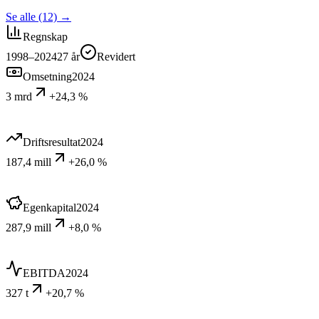
Se alle (12)
→
Regnskap
1998–2024
27
år
Revidert
Omsetning
2024
3 mrd
+24,3 %
Driftsresultat
2024
187,4 mill
+26,0 %
Egenkapital
2024
287,9 mill
+8,0 %
EBITDA
2024
327 t
+20,7 %