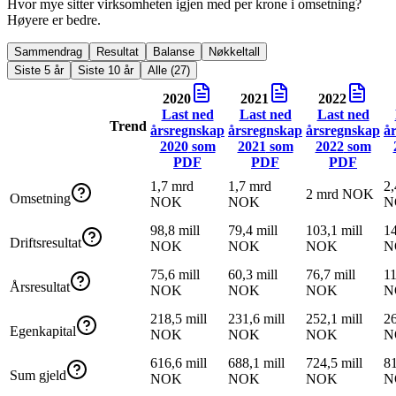
Hvor mye sitter virksomheten igjen med per krone i omsetning?
Høyere er bedre.
Sammendrag
Resultat
Balanse
Nøkkeltall
Siste 5 år
Siste 10 år
Alle (27)
2020
2021
2022
Last ned
Last ned
Last ned
Trend
årsregnskap
årsregnskap
årsregnskap
å
2020
som
2021
som
2022
som
PDF
PDF
PDF
1,7 mrd
1,7 mrd
2,
2 mrd NOK
Omsetning
NOK
NOK
N
98,8 mill
79,4 mill
103,1 mill
14
Driftsresultat
NOK
NOK
NOK
N
75,6 mill
60,3 mill
76,7 mill
11
Årsresultat
NOK
NOK
NOK
N
218,5 mill
231,6 mill
252,1 mill
26
Egenkapital
NOK
NOK
NOK
N
616,6 mill
688,1 mill
724,5 mill
81
Sum gjeld
NOK
NOK
NOK
N