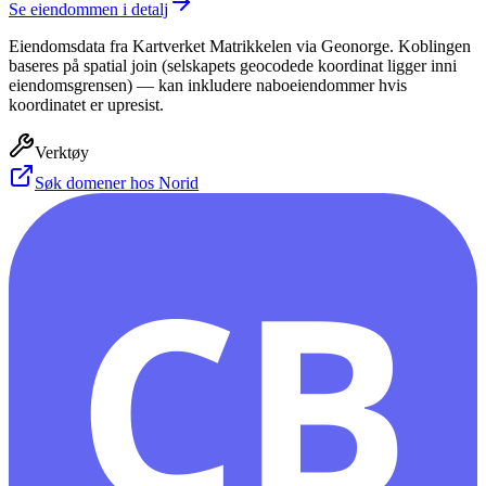
Se eiendommen i detalj
Eiendomsdata fra Kartverket Matrikkelen via Geonorge. Koblingen
baseres på spatial join (selskapets geocodede koordinat ligger inni
eiendomsgrensen) — kan inkludere naboeiendommer hvis
koordinatet er upresist.
Verktøy
Søk domener hos Norid
CB