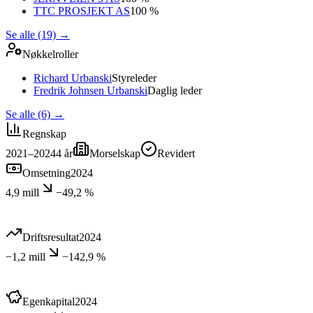
TTC PROSJEKT AS
100 %
Se alle (19)
→
Nøkkelroller
Richard Urbanski
Styreleder
Fredrik Johnsen Urbanski
Daglig leder
Se alle (6)
→
Regnskap
2021–2024
4
år
Morselskap
Revidert
Omsetning
2024
4,9 mill
−49,2 %
Driftsresultat
2024
−1,2 mill
−142,9 %
Egenkapital
2024