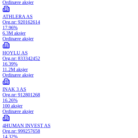
Ordinære aksjer
ATHLERA AS
Org.nr:
920162614
17.96
%
6.3M
aksjer
Ordinære aksjer
HOYLU AS
Org.nr:
833342452
16.39
%
11.2M
aksjer
Ordinære aksjer
INAK 3 AS
Org.nr:
912801268
16.26
%
100
aksjer
Ordinære aksjer
4HUMAN INVEST AS
Org.nr:
999257658
14.32
%