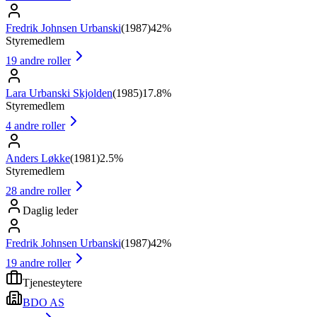
Fredrik Johnsen Urbanski
(
1987
)
42%
Styremedlem
19
andre roller
Lara Urbanski Skjolden
(
1985
)
17.8%
Styremedlem
4
andre roller
Anders Løkke
(
1981
)
2.5%
Styremedlem
28
andre roller
Daglig leder
Fredrik Johnsen Urbanski
(
1987
)
42%
19
andre roller
Tjenesteytere
BDO AS