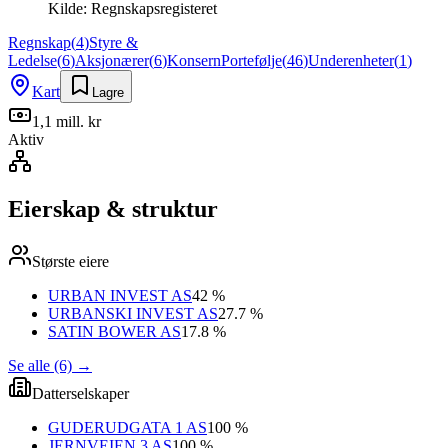
Kilde:
Regnskapsregisteret
Regnskap
(
4
)
Styre &
Ledelse
(
6
)
Aksjonærer
(
6
)
Konsern
Portefølje
(
46
)
Underenheter
(
1
)
Kart
Lagre
1,1 mill. kr
Aktiv
Eierskap & struktur
Største eiere
URBAN INVEST AS
42 %
URBANSKI INVEST AS
27.7 %
SATIN BOWER AS
17.8 %
Se alle (6)
→
Datterselskaper
GUDERUDGATA 1 AS
100 %
JERNVEIEN 3 AS
100 %