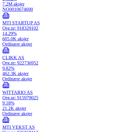
7.2M
aksjer
NO0010674690
MTI STARTUP AS
Org.nr:
918329102
14.29
%
605.0K
aksjer
Ordinære aksjer
CLIKK AS
Org.nr:
922736952
9.82
%
462.3K
aksjer
Ordinære aksjer
WITTARIO AS
Org.nr:
915979025
9.18
%
21.2K
aksjer
Ordinære aksjer
MTI VEKST AS