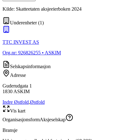
Kilde: Skatteetaten aksjeeierboken 2024
Underenheter
(
1
)
TTC INVEST AS
Org.nr:
926826255
• ASKIM
Selskapsinformasjon
Adresse
Guderudgata 1
1830
ASKIM
Indre Østfold
,
Østfold
Vis kart
Organisasjonsform
Aksjeselskap
Bransje