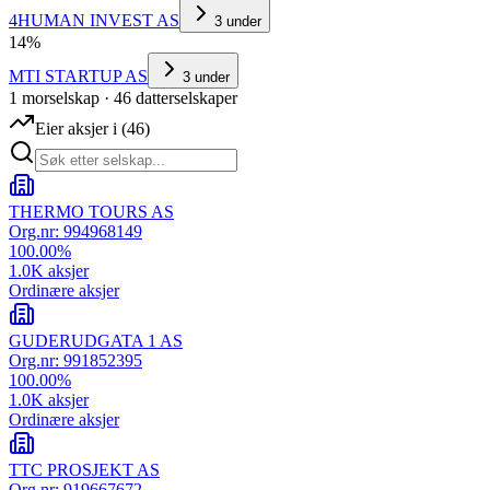
4HUMAN INVEST AS
3
under
14
%
MTI STARTUP AS
3
under
1
morselskap
·
46
datterselskap
er
Eier aksjer i
(
46
)
THERMO TOURS AS
Org.nr:
994968149
100.00
%
1.0K
aksjer
Ordinære aksjer
GUDERUDGATA 1 AS
Org.nr:
991852395
100.00
%
1.0K
aksjer
Ordinære aksjer
TTC PROSJEKT AS
Org.nr:
919667672