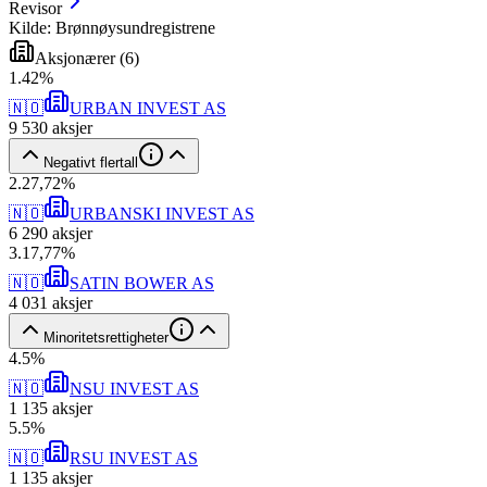
Revisor
Kilde: Brønnøysundregistrene
Aksjonærer
(
6
)
1
.
42
%
🇳🇴
URBAN INVEST AS
9 530
aksjer
Negativt flertall
2
.
27,72
%
🇳🇴
URBANSKI INVEST AS
6 290
aksjer
3
.
17,77
%
🇳🇴
SATIN BOWER AS
4 031
aksjer
Minoritetsrettigheter
4
.
5
%
🇳🇴
NSU INVEST AS
1 135
aksjer
5
.
5
%
🇳🇴
RSU INVEST AS
1 135
aksjer