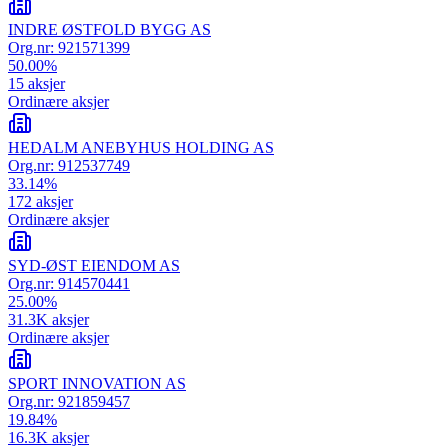
INDRE ØSTFOLD BYGG AS
Org.nr:
921571399
50.00
%
15
aksjer
Ordinære aksjer
HEDALM ANEBYHUS HOLDING AS
Org.nr:
912537749
33.14
%
172
aksjer
Ordinære aksjer
SYD-ØST EIENDOM AS
Org.nr:
914570441
25.00
%
31.3K
aksjer
Ordinære aksjer
SPORT INNOVATION AS
Org.nr:
921859457
19.84
%
16.3K
aksjer