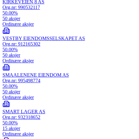
KIRKEVEIEN 8 AS
Org.nr:
990532117
50.00
%
50
aksjer
Ordinære aksjer
VESTBY EIENDOMSSELSKAPET AS
Org.nr:
912165302
50.00
%
50
aksjer
Ordinære aksjer
SMAALENENE EIENDOM AS
Org.nr:
995498774
50.00
%
50
aksjer
Ordinære aksjer
SMART LAGER AS
Org.nr:
932318652
50.00
%
15
aksjer
Ordinære aksjer