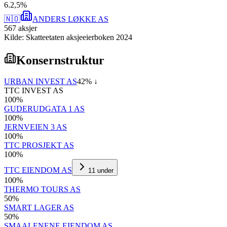
6
.
2,5
%
🇳🇴
ANDERS LØKKE AS
567
aksjer
Kilde: Skatteetaten aksjeeierboken 2024
Konsernstruktur
URBAN INVEST AS
42
% ↓
TTC INVEST AS
100
%
GUDERUDGATA 1 AS
100
%
JERNVEIEN 3 AS
100
%
TTC PROSJEKT AS
100
%
TTC EIENDOM AS
11
under
100
%
THERMO TOURS AS
50
%
SMART LAGER AS
50
%
SMAALENENE EIENDOM AS