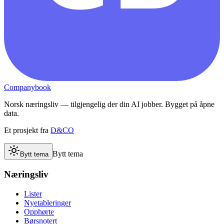
Companybook
Norsk næringsliv — tilgjengelig der din AI jobber. Bygget på åpne
data.
Et prosjekt fra
D&CO
Bytt tema
Bytt tema
Næringsliv
Lister
Nyetableringer
Opphørte
Børsnotert