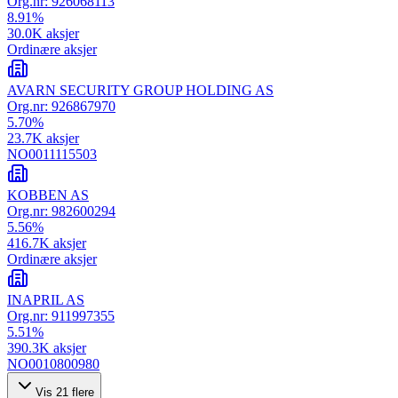
Org.nr:
926068113
8.91
%
30.0K
aksjer
Ordinære aksjer
AVARN SECURITY GROUP HOLDING AS
Org.nr:
926867970
5.70
%
23.7K
aksjer
NO0011115503
KOBBEN AS
Org.nr:
982600294
5.56
%
416.7K
aksjer
Ordinære aksjer
INAPRIL AS
Org.nr:
911997355
5.51
%
390.3K
aksjer
NO0010800980
Vis
21
flere