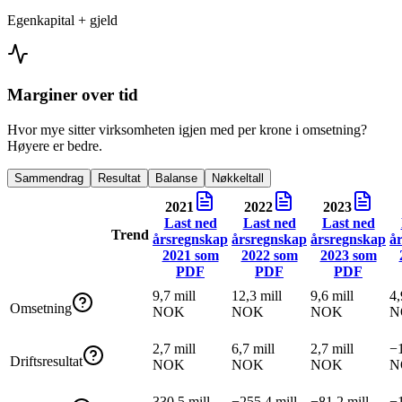
Egenkapital + gjeld
Marginer over tid
Hvor mye sitter virksomheten igjen med per krone i omsetning?
Høyere er bedre.
Sammendrag
Resultat
Balanse
Nøkkeltall
2021
2022
2023
Last ned
Last ned
Last ned
Trend
årsregnskap
årsregnskap
årsregnskap
å
2021
som
2022
som
2023
som
PDF
PDF
PDF
9,7 mill
12,3 mill
9,6 mill
4,
Omsetning
NOK
NOK
NOK
N
2,7 mill
6,7 mill
2,7 mill
−1
Driftsresultat
NOK
NOK
NOK
N
330,5 mill
−255,4 mill
−81,2 mill
−1