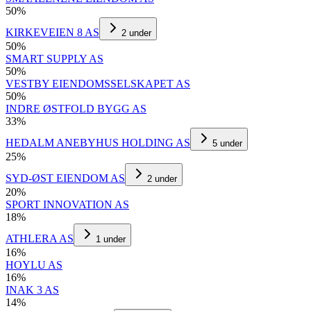
50
%
KIRKEVEIEN 8 AS
2
under
50
%
SMART SUPPLY AS
50
%
VESTBY EIENDOMSSELSKAPET AS
50
%
INDRE ØSTFOLD BYGG AS
33
%
HEDALM ANEBYHUS HOLDING AS
5
under
25
%
SYD-ØST EIENDOM AS
2
under
20
%
SPORT INNOVATION AS
18
%
ATHLERA AS
1
under
16
%
HOYLU AS
16
%
INAK 3 AS
14
%