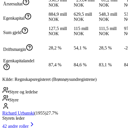
Årsresultat
NOK
NOK
NOK
N
884,9 mill
629,5 mill
548,3 mill
53
Egenkapital
NOK
NOK
NOK
N
127,5 mill
115 mill
111,5 mill
97
Sum gjeld
NOK
NOK
NOK
N
28,2 %
54,1 %
28,5 %
-
Driftsmargin
Egenkapitalandel
87,4 %
84,6 %
83,1 %
8
Kilde: Regnskapsregisteret (Brønnøysundregistrene)
Styre og ledelse
Styre
Richard Urbanski
(
1955
)
27.7%
Styrets leder
42
andre roller