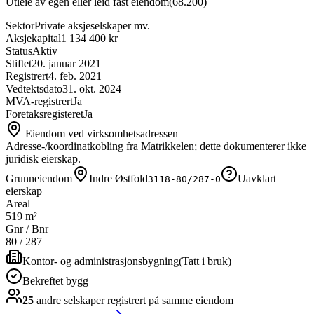
Utleie av egen eller leid fast eiendom
(
68.200
)
Sektor
Private aksjeselskaper mv.
Aksjekapital
1 134 400 kr
Status
Aktiv
Stiftet
20. januar 2021
Registrert
4. feb. 2021
Vedtektsdato
31. okt. 2024
MVA-registrert
Ja
Foretaksregisteret
Ja
Eiendom ved virksomhetsadressen
Adresse-/koordinatkobling fra Matrikkelen; dette dokumenterer ikke
juridisk eierskap.
Grunneiendom
Indre Østfold
Uavklart
3118-80/287-0
eierskap
Areal
519 m²
Gnr / Bnr
80
/
287
Kontor- og administrasjonsbygning
(
Tatt i bruk
)
Bekreftet bygg
25
andre selskap
er
registrert på samme eiendom