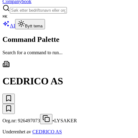
Companybook
⌘
K
AI
Bytt tema
Command Palette
Search for a command to run...
CEDRICO AS
Org.nr:
926497073
•
LYSAKER
Underenhet av
CEDRICO AS