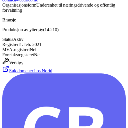
Organisasjonsform
Underenhet til næringsdrivende og offentlig
forvaltning
Bransje
Produksjon av yttertøy
(
14.210
)
Status
Aktiv
Registrert
1. feb. 2021
MVA-registrert
Nei
Foretaksregisteret
Nei
Verktøy
Søk domener hos Norid