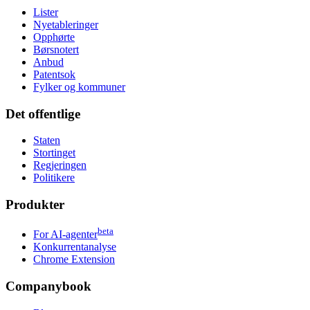
Lister
Nyetableringer
Opphørte
Børsnotert
Anbud
Patentsok
Fylker og kommuner
Det offentlige
Staten
Stortinget
Regjeringen
Politikere
Produkter
beta
For AI-agenter
Konkurrentanalyse
Chrome Extension
Companybook