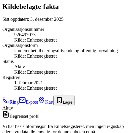
Kildebelagte fakta
Sist oppdatert:
3. desember 2025
Organisasjonsnummer
926497073
Kilde:
Enhetsregisteret
Organisasjonsform
Underenhet til næringsdrivende og offentlig forvaltning
Kilde:
Enhetsregisteret
Status
Aktiv
Kilde:
Enhetsregisteret
Registrert
1. februar 2021
Kilde:
Enhetsregisteret
Ring
E-post
Kart
Lagre
Aktiv
Begrenset profil
Vi har basisinformasjon fra Enhetsregisteret, men ingen regnskap
eller styredata tilgjengelig for denne enheten ennå.