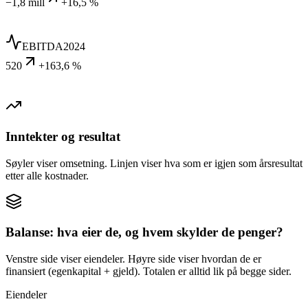
−1,8 mill
+16,5 %
EBITDA
2024
520
+163,6 %
Inntekter og resultat
Søyler viser omsetning. Linjen viser hva som er igjen som årsresultat
etter alle kostnader.
Balanse: hva eier de, og hvem skylder de penger?
Venstre side viser eiendeler. Høyre side viser hvordan de er
finansiert (egenkapital + gjeld). Totalen er alltid lik på begge sider.
Eiendeler