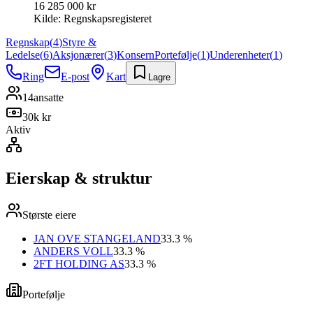
16 285 000 kr
Kilde:
Regnskapsregisteret
Regnskap
(
4
)
Styre &
Ledelse
(
6
)
Aksjonærer
(
3
)
Konsern
Portefølje
(
1
)
Underenheter
(
1
)
Ring
E-post
Kart
Lagre
14
ansatte
30k kr
Aktiv
Eierskap & struktur
Største eiere
JAN OVE STANGELAND
33.3 %
ANDERS VOLL
33.3 %
2FT HOLDING AS
33.3 %
Portefølje