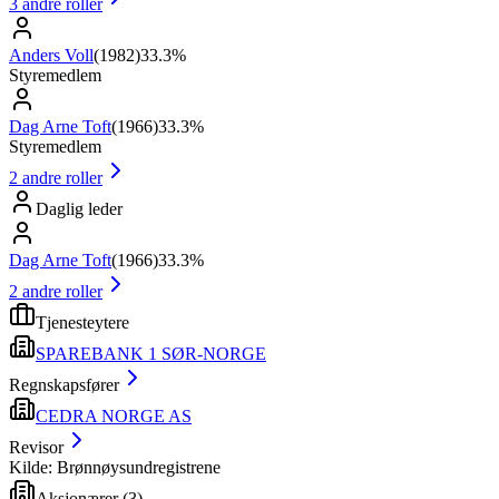
3
andre roller
Anders Voll
(
1982
)
33.3%
Styremedlem
Dag Arne Toft
(
1966
)
33.3%
Styremedlem
2
andre roller
Daglig leder
Dag Arne Toft
(
1966
)
33.3%
2
andre roller
Tjenesteytere
SPAREBANK 1 SØR-NORGE
Regnskapsfører
CEDRA NORGE AS
Revisor
Kilde: Brønnøysundregistrene
Aksjonærer
(
3
)