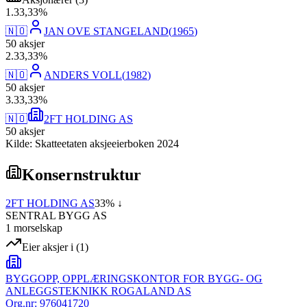
1
.
33,33
%
🇳🇴
JAN OVE STANGELAND
(
1965
)
50
aksjer
2
.
33,33
%
🇳🇴
ANDERS VOLL
(
1982
)
50
aksjer
3
.
33,33
%
🇳🇴
2FT HOLDING AS
50
aksjer
Kilde: Skatteetaten aksjeeierboken 2024
Konsernstruktur
2FT HOLDING AS
33
% ↓
SENTRAL BYGG AS
1
morselskap
Eier aksjer i
(
1
)
BYGGOPP, OPPLÆRINGSKONTOR FOR BYGG- OG
ANLEGGSTEKNIKK ROGALAND AS
Org.nr:
976041720