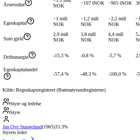
−1,1 mill
−197 tNOK
−965 tNOK
3
Årsresultat
NOK
−1 mill
−1,2 mill
−2,2 mill
−1
Egenkapital
NOK
NOK
NOK
N
2,9 mill
3,8 mill
4,4 mill
5,
Sum gjeld
NOK
NOK
NOK
N
-15,3 %
-0,8 %
-5,7 %
2
Driftsmargin
Egenkapitalandel
-57,4 %
-48,3 %
-100,0 %
-
Kilde: Regnskapsregisteret (Brønnøysundregistrene)
Styre og ledelse
Styre
Jan Ove Stangeland
(
1965
)
33.3%
Styrets leder