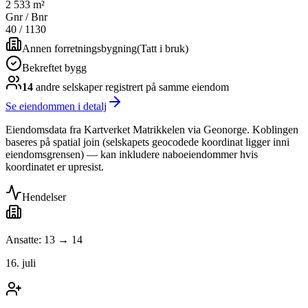
2 533 m²
Gnr / Bnr
40
/
1130
Annen forretningsbygning
(
Tatt i bruk
)
Bekreftet bygg
14
andre selskap
er
registrert på samme eiendom
Se eiendommen i detalj
Eiendomsdata fra Kartverket Matrikkelen via Geonorge. Koblingen
baseres på spatial join (selskapets geocodede koordinat ligger inni
eiendomsgrensen) — kan inkludere naboeiendommer hvis
koordinatet er upresist.
Hendelser
Ansatte: 13 → 14
16. juli