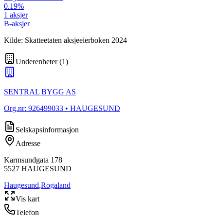
0.19
%
1
aksjer
B-aksjer
Kilde: Skatteetaten aksjeeierboken 2024
Underenheter
(
1
)
SENTRAL BYGG AS
Org.nr:
926499033
• HAUGESUND
Selskapsinformasjon
Adresse
Karmsundgata 178
5527
HAUGESUND
Haugesund
,
Rogaland
Vis kart
Telefon