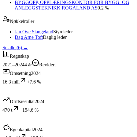
BYGGOPP, OPPLÆRINGSKONTOR FOR BYGG- OG
ANLEGGSTEKNIKK ROGALAND AS
0.2 %
Nøkkelroller
Jan Ove Stangeland
Styreleder
Dag Arne Toft
Daglig leder
Se alle (6)
→
Regnskap
2021–2024
4
år
Revidert
Omsetning
2024
16,3 mill
+7,6 %
Driftsresultat
2024
470 t
+154,6 %
Egenkapital
2024