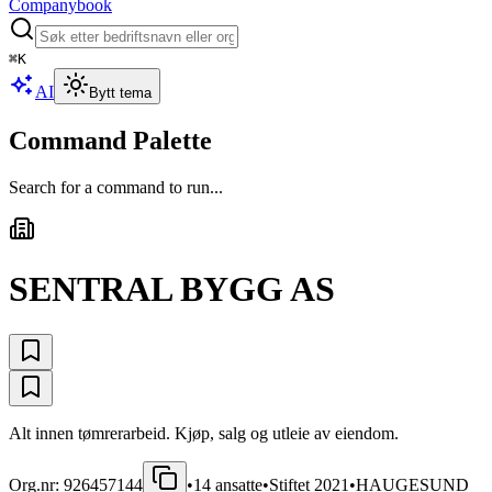
Companybook
⌘
K
AI
Bytt tema
Command Palette
Search for a command to run...
SENTRAL BYGG AS
Alt innen tømrerarbeid. Kjøp, salg og utleie av eiendom.
Org.nr:
926457144
•
14
ansatte
•
Stiftet
2021
•
HAUGESUND