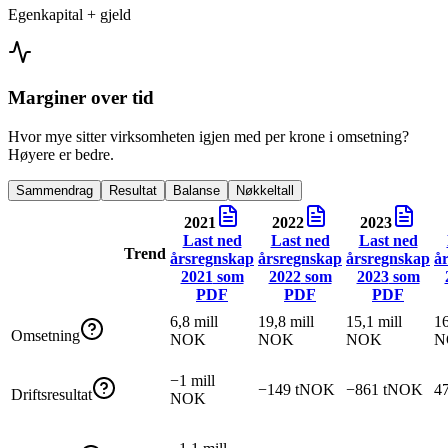
Egenkapital + gjeld
Marginer over tid
Hvor mye sitter virksomheten igjen med per krone i omsetning?
Høyere er bedre.
Sammendrag
Resultat
Balanse
Nøkkeltall
2021
2022
2023
Last ned
Last ned
Last ned
Trend
årsregnskap
årsregnskap
årsregnskap
å
2021
som
2022
som
2023
som
PDF
PDF
PDF
6,8 mill
19,8 mill
15,1 mill
16
Omsetning
NOK
NOK
NOK
N
−1 mill
−149 tNOK
−861 tNOK
4
Driftsresultat
NOK