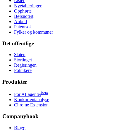
Lister
Nyetableringer
Opphørte
Børsnotert
Anbud
Patentsok
Fylker og kommuner
Det offentlige
Staten
Stortinget
Regjeringen
Politikere
Produkter
beta
For AI-agenter
Konkurrentanalyse
Chrome Extension
Companybook
Blogg