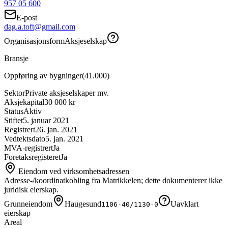
957 05 600
E-post
dag.a.toft@gmail.com
Organisasjonsform
Aksjeselskap
Bransje
Oppføring av bygninger
(
41.000
)
Sektor
Private aksjeselskaper mv.
Aksjekapital
30 000 kr
Status
Aktiv
Stiftet
5. januar 2021
Registrert
26. jan. 2021
Vedtektsdato
5. jan. 2021
MVA-registrert
Ja
Foretaksregisteret
Ja
Eiendom ved virksomhetsadressen
Adresse-/koordinatkobling fra Matrikkelen; dette dokumenterer ikke
juridisk eierskap.
Grunneiendom
Haugesund
Uavklart
1106-40/1130-0
eierskap
Areal