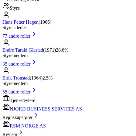
Styre
Hans Petter Hagen
(
1966
)
Styrets leder
77
andre roller
Endre Tarald Glastad
(
1971
)
28.6%
Styremedlem
35
andre roller
Eirik Tronstad
(
1964
)
2.5%
Styremedlem
55
andre roller
Tjenesteytere
NJORD BUSINESS SERVICES AS
Regnskapsfører
RSM NORGE AS
Revisor