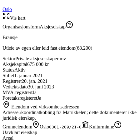
Oslo
Vis kart
Organisasjonsform
Aksjeselskap
Bransje
Utleie av egen eller leid fast eiendom
(
68.200
)
Sektor
Private aksjeselskaper mv.
Aksjekapital
675 000 kr
Status
Aktiv
Stiftet
1. januar 2021
Registrert
20. jan. 2021
Vedtektsdato
30. juni 2023
MVA-registrert
Ja
Foretaksregisteret
Ja
Eiendom ved virksomhetsadressen
Adresse-/koordinatkobling fra Matrikkelen; dette dokumenterer ikke
juridisk eierskap.
Grunneiendom
Oslo
Kulturminne
0301-209/21-0
Uavklart eierskap
Areal