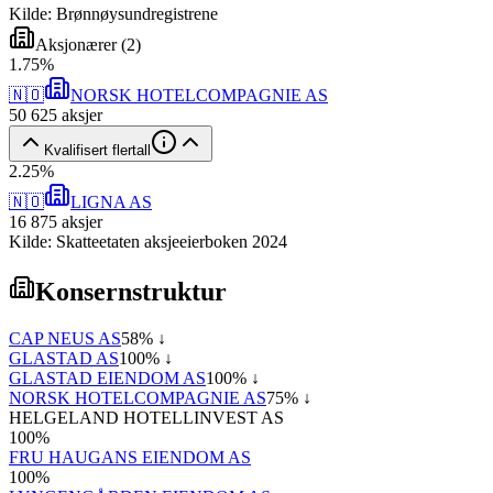
Kilde: Brønnøysundregistrene
Aksjonærer
(
2
)
1
.
75
%
🇳🇴
NORSK HOTELCOMPAGNIE AS
50 625
aksjer
Kvalifisert flertall
2
.
25
%
🇳🇴
LIGNA AS
16 875
aksjer
Kilde: Skatteetaten aksjeeierboken 2024
Konsernstruktur
CAP NEUS AS
58
% ↓
GLASTAD AS
100
% ↓
GLASTAD EIENDOM AS
100
% ↓
NORSK HOTELCOMPAGNIE AS
75
% ↓
HELGELAND HOTELLINVEST AS
100
%
FRU HAUGANS EIENDOM AS
100
%