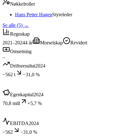
Nøkkelroller
Hans Petter Hagen
Styreleder
Se alle (5)
→
Regnskap
2021–2024
4
år
Morselskap
Revidert
Omsetning
–
Driftsresultat
2024
−562 t
−31,0 %
Egenkapital
2024
70,8 mill
+5,7 %
EBITDA
2024
−562
−31,0 %