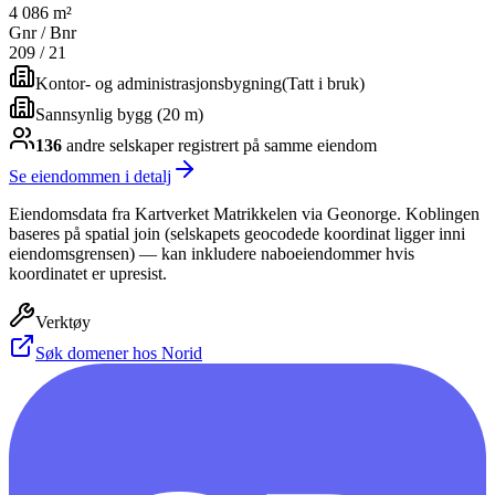
4 086 m²
Gnr / Bnr
209
/
21
Kontor- og administrasjonsbygning
(
Tatt i bruk
)
Sannsynlig bygg (20 m)
136
andre selskap
er
registrert på samme eiendom
Se eiendommen i detalj
Eiendomsdata fra Kartverket Matrikkelen via Geonorge. Koblingen
baseres på spatial join (selskapets geocodede koordinat ligger inni
eiendomsgrensen) — kan inkludere naboeiendommer hvis
koordinatet er upresist.
Verktøy
Søk domener hos Norid