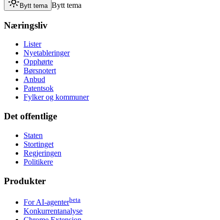
Bytt tema
Bytt tema
Næringsliv
Lister
Nyetableringer
Opphørte
Børsnotert
Anbud
Patentsok
Fylker og kommuner
Det offentlige
Staten
Stortinget
Regjeringen
Politikere
Produkter
beta
For AI-agenter
Konkurrentanalyse
Chrome Extension