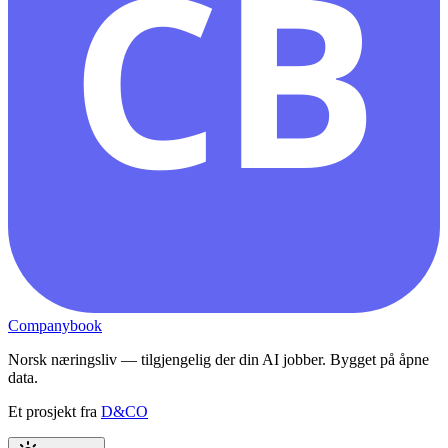
CB
Companybook
Norsk næringsliv — tilgjengelig der din AI jobber. Bygget på åpne
data.
Et prosjekt fra
D&CO