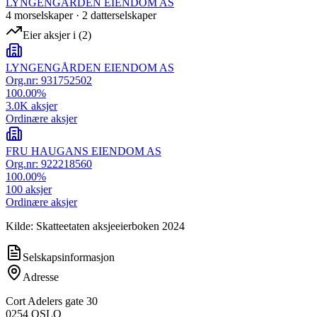
LYNGENGÅRDEN EIENDOM AS
4
morselskap
er
·
2
datterselskap
er
Eier aksjer i
(
2
)
LYNGENGÅRDEN EIENDOM AS
Org.nr:
931752502
100.00
%
3.0K
aksjer
Ordinære aksjer
FRU HAUGANS EIENDOM AS
Org.nr:
922218560
100.00
%
100
aksjer
Ordinære aksjer
Kilde: Skatteetaten aksjeeierboken 2024
Selskapsinformasjon
Adresse
Cort Adelers gate 30
0254
OSLO