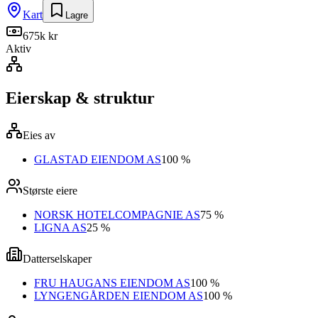
Kart
Lagre
675k kr
Aktiv
Eierskap & struktur
Eies av
GLASTAD EIENDOM AS
100 %
Største eiere
NORSK HOTELCOMPAGNIE AS
75 %
LIGNA AS
25 %
Datterselskaper
FRU HAUGANS EIENDOM AS
100 %
LYNGENGÅRDEN EIENDOM AS
100 %