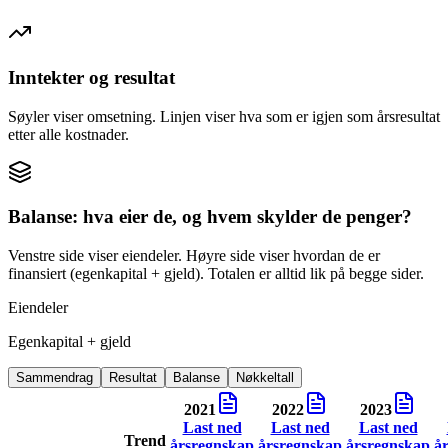
Inntekter og resultat
Søyler viser omsetning. Linjen viser hva som er igjen som årsresultat
etter alle kostnader.
Balanse: hva eier de, og hvem skylder de penger?
Venstre side viser eiendeler. Høyre side viser hvordan de er
finansiert (egenkapital + gjeld). Totalen er alltid lik på begge sider.
Eiendeler
Egenkapital + gjeld
Sammendrag
Resultat
Balanse
Nøkkeltall
2021
2022
2023
Last ned
Last ned
Last ned
Trend
årsregnskap
årsregnskap
årsregnskap
å