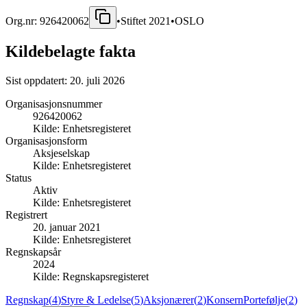
Org.nr:
926420062
•
Stiftet
2021
•
OSLO
Kildebelagte fakta
Sist oppdatert:
20. juli 2026
Organisasjonsnummer
926420062
Kilde:
Enhetsregisteret
Organisasjonsform
Aksjeselskap
Kilde:
Enhetsregisteret
Status
Aktiv
Kilde:
Enhetsregisteret
Registrert
20. januar 2021
Kilde:
Enhetsregisteret
Regnskapsår
2024
Kilde:
Regnskapsregisteret
Regnskap
(
4
)
Styre & Ledelse
(
5
)
Aksjonærer
(
2
)
Konsern
Portefølje
(
2
)