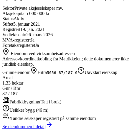
Sektor
Private aksjeselskaper mv.
Aksjekapital
5 000 000 kr
Status
Aktiv
Stiftet
5. januar 2021
Registrert
19. jan. 2021
Vedtektsdato
26. mars 2026
MVA-registrert
Ja
Foretaksregisteret
Ja
Eiendom ved virksomhetsadressen
Adresse-/koordinatkobling fra Matrikkelen; dette dokumenterer ikke
juridisk eierskap.
Grunneiendom
Hitra
Uavklart eierskap
5056-87/187-0
Areal
1.33 hektar
Gnr / Bnr
87
/
187
Fabrikkbygning
(
Tatt i bruk
)
Usikker bygg (46 m)
4
andre selskap
er
registrert på samme eiendom
Se eiendommen i detalj