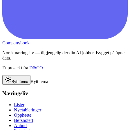
Companybook
Norsk næringsliv — tilgjengelig der din AI jobber. Bygget på åpne
data.
Et prosjekt fra
D&CO
Bytt tema
Bytt tema
Næringsliv
Lister
Nyetableringer
Opphørte
Børsnotert
Anbud