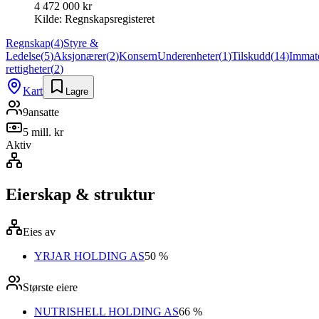
4 472 000 kr
Kilde:
Regnskapsregisteret
Regnskap
(
4
)
Styre &
Ledelse
(
5
)
Aksjonærer
(
2
)
Konsern
Underenheter
(
1
)
Tilskudd
(
14
)
Immate
rettigheter
(
2
)
Kart
Lagre
9
ansatte
5 mill. kr
Aktiv
Eierskap & struktur
Eies av
YRJAR HOLDING AS
50 %
Største eiere
NUTRISHELL HOLDING AS
66 %