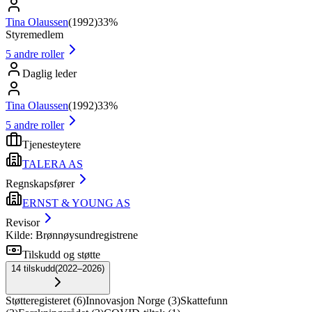
Tina Olaussen
(
1992
)
33%
Styremedlem
5
andre roller
Daglig leder
Tina Olaussen
(
1992
)
33%
5
andre roller
Tjenesteytere
TALERA AS
Regnskapsfører
ERNST & YOUNG AS
Revisor
Kilde: Brønnøysundregistrene
Tilskudd og støtte
14
tilskudd
(
2022–2026
)
Støtteregisteret
(
6
)
Innovasjon Norge
(
3
)
Skattefunn