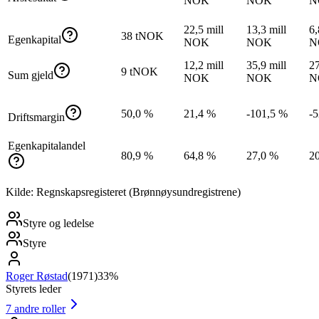
NOK
NOK
N
22,5 mill
13,3 mill
6,
38 tNOK
Egenkapital
NOK
NOK
N
12,2 mill
35,9 mill
27
9 tNOK
Sum gjeld
NOK
NOK
N
50,0 %
21,4 %
-101,5 %
-
Driftsmargin
Egenkapitalandel
80,9 %
64,8 %
27,0 %
2
Kilde: Regnskapsregisteret (Brønnøysundregistrene)
Styre og ledelse
Styre
Roger Røstad
(
1971
)
33%
Styrets leder
7
andre roller