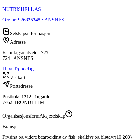
NUTRISHELL AS
Org.nr:
926825348
• ANSNES
Selskapsinformasjon
Adresse
Knarrlagsundveien 325
7241
ANSNES
Hitra
,
Trøndelag
Vis kart
Postadresse
Postboks 1212 Torgarden
7462
TRONDHEIM
Organisasjonsform
Aksjeselskap
Bransje
Frysing og videre bearbeiding av fisk, skalldyr og bløtdyr
(
10.203
)