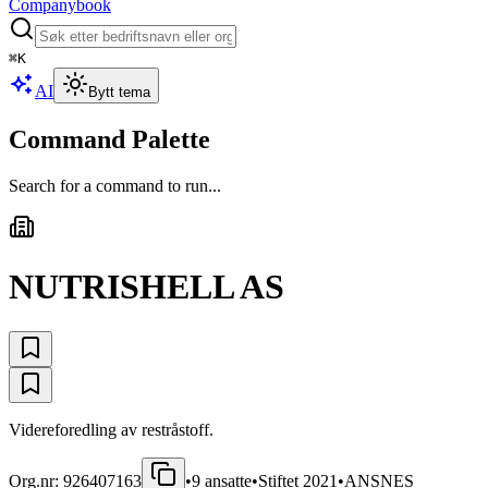
Companybook
⌘
K
AI
Bytt tema
Command Palette
Search for a command to run...
NUTRISHELL AS
Videreforedling av restråstoff.
Org.nr:
926407163
•
9
ansatte
•
Stiftet
2021
•
ANSNES