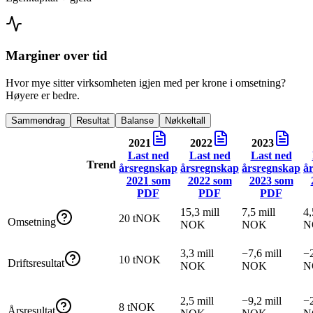
Marginer over tid
Hvor mye sitter virksomheten igjen med per krone i omsetning?
Høyere er bedre.
Sammendrag
Resultat
Balanse
Nøkkeltall
2021
2022
2023
Last ned
Last ned
Last ned
Trend
årsregnskap
årsregnskap
årsregnskap
å
2021
som
2022
som
2023
som
PDF
PDF
PDF
15,3 mill
7,5 mill
4,
20 tNOK
Omsetning
NOK
NOK
N
3,3 mill
−7,6 mill
−2
10 tNOK
Driftsresultat
NOK
NOK
N
2,5 mill
−9,2 mill
−2
8 tNOK
Årsresultat