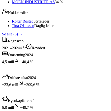
MOEN INDUSTRIER AS
34 %
Nøkkelroller
Roger Røstad
Styreleder
Tina Olaussen
Daglig leder
Se alle (5)
→
Regnskap
2021–2024
4
år
Revidert
Omsetning
2024
4,5 mill
−40,4 %
Driftsresultat
2024
−23,6 mill
−209,6 %
Egenkapital
2024
6,8 mill
−48,7 %