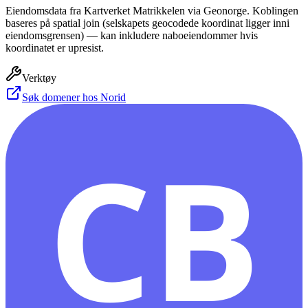
Eiendomsdata fra Kartverket Matrikkelen via Geonorge. Koblingen
baseres på spatial join (selskapets geocodede koordinat ligger inni
eiendomsgrensen) — kan inkludere naboeiendommer hvis
koordinatet er upresist.
Verktøy
Søk domener hos Norid
CB