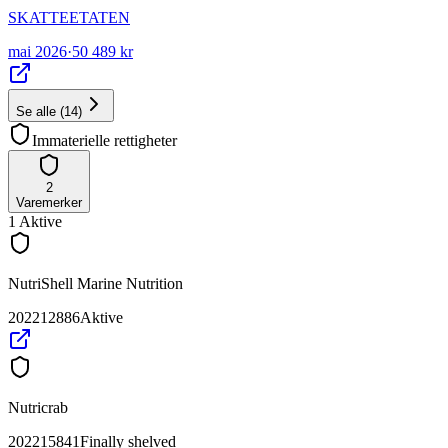
SKATTEETATEN
mai 2026
·
50 489 kr
Se alle
(
14
)
Immaterielle rettigheter
2
Varemerker
1
Aktive
NutriShell Marine Nutrition
202212886
Aktive
Nutricrab
202215841
Finally shelved