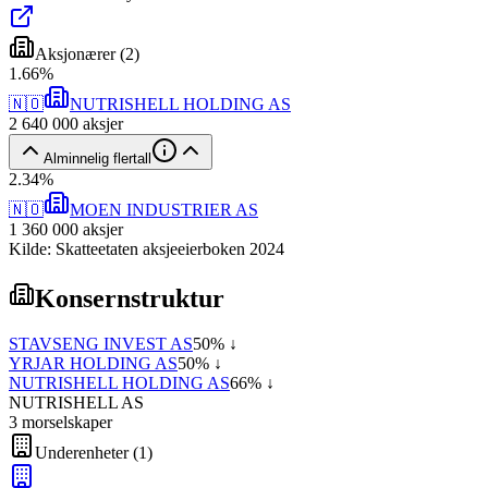
Aksjonærer
(
2
)
1
.
66
%
🇳🇴
NUTRISHELL HOLDING AS
2 640 000
aksjer
Alminnelig flertall
2
.
34
%
🇳🇴
MOEN INDUSTRIER AS
1 360 000
aksjer
Kilde: Skatteetaten aksjeeierboken 2024
Konsernstruktur
STAVSENG INVEST AS
50
% ↓
YRJAR HOLDING AS
50
% ↓
NUTRISHELL HOLDING AS
66
% ↓
NUTRISHELL AS
3
morselskap
er
Underenheter
(
1
)