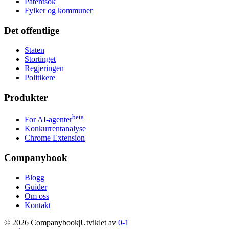
Patentsok
Fylker og kommuner
Det offentlige
Staten
Stortinget
Regjeringen
Politikere
Produkter
beta
For AI-agenter
Konkurrentanalyse
Chrome Extension
Companybook
Blogg
Guider
Om oss
Kontakt
©
2026
Companybook
|
Utviklet av
0-1