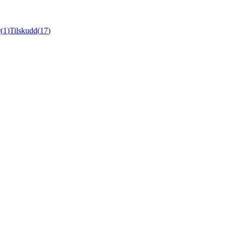
r
(
1
)
Tilskudd
(
17
)