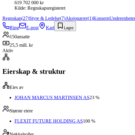
619 702 000 kr
Kilde:
Regnskapsregisteret
Regnskap
(
27
)
Styre & Ledelse
(
7
)
Aksjonærer
(
1
)
Konsern
Underenhete
Ring
E-post
Kart
Lagre
150
ansatte
25,5 mill. kr
Aktiv
Eierskap & struktur
Eies av
JOHAN MARCUS MARTINSEN AS
23 %
Største eiere
FLEXIT FUTURE HOLDING AS
100 %
Nøkkelroller