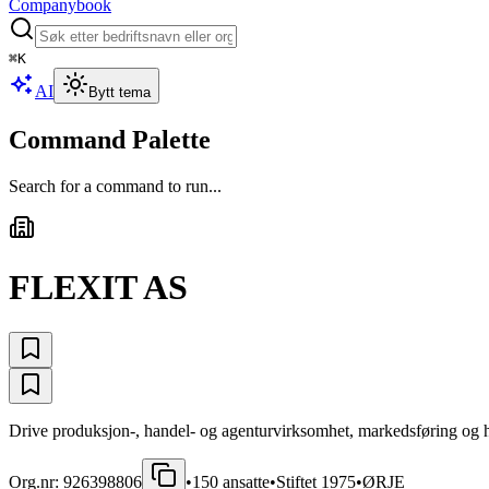
Companybook
⌘
K
AI
Bytt tema
Command Palette
Search for a command to run...
FLEXIT AS
Drive produksjon-, handel- og agenturvirksomhet, markedsføring og hva
Org.nr:
926398806
•
150
ansatte
•
Stiftet
1975
•
ØRJE