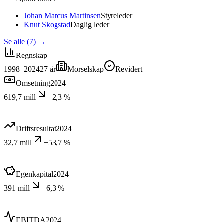
Johan Marcus Martinsen
Styreleder
Knut Skogstad
Daglig leder
Se alle (7)
→
Regnskap
1998–2024
27
år
Morselskap
Revidert
Omsetning
2024
619,7 mill
−2,3 %
Driftsresultat
2024
32,7 mill
+53,7 %
Egenkapital
2024
391 mill
−6,3 %
EBITDA
2024