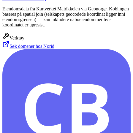
Eiendomsdata fra Kartverket Matrikkelen via Geonorge. Koblingen
baseres på spatial join (selskapets geocodede koordinat ligger inni
eiendomsgrensen) — kan inkludere naboeiendommer hvis
koordinatet er upresist.
Verktøy
Søk domener hos Norid
CB