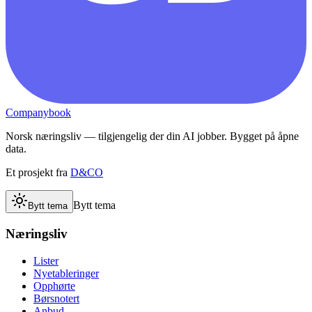
Companybook
Norsk næringsliv — tilgjengelig der din AI jobber. Bygget på åpne
data.
Et prosjekt fra
D&CO
Bytt tema
Bytt tema
Næringsliv
Lister
Nyetableringer
Opphørte
Børsnotert
Anbud