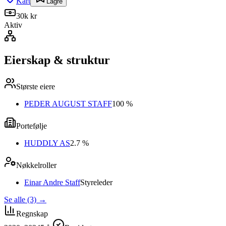
Kart
Lagre
30k kr
Aktiv
Eierskap & struktur
Største eiere
PEDER AUGUST STAFF
100 %
Portefølje
HUDDLY AS
2.7 %
Nøkkelroller
Einar Andre Staff
Styreleder
Se alle (3)
→
Regnskap