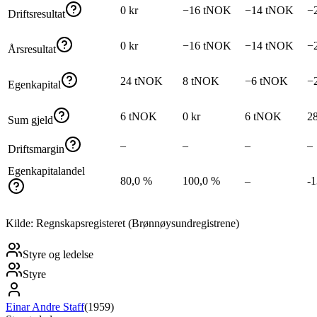
0 kr
−16 tNOK
−14 tNOK
−
Driftsresultat
0 kr
−16 tNOK
−14 tNOK
−
Årsresultat
24 tNOK
8 tNOK
−6 tNOK
−
Egenkapital
6 tNOK
0 kr
6 tNOK
2
Sum gjeld
–
–
–
–
Driftsmargin
Egenkapitalandel
80,0 %
100,0 %
–
-
Kilde: Regnskapsregisteret (Brønnøysundregistrene)
Styre og ledelse
Styre
Einar Andre Staff
(
1959
)