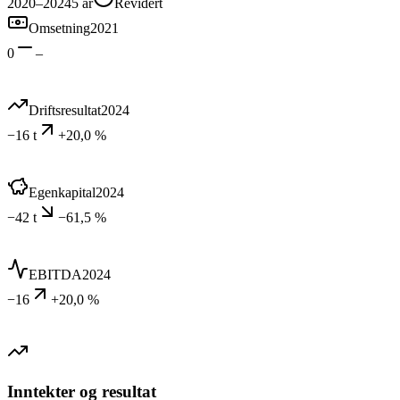
2020–2024
5
år
Revidert
Omsetning
2021
0
–
Driftsresultat
2024
−16 t
+20,0 %
Egenkapital
2024
−42 t
−61,5 %
EBITDA
2024
−16
+20,0 %
Inntekter og resultat