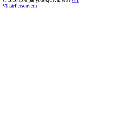
©
2026
Companybook
|
Utviklet av
0-1
Vilkår
Personvern