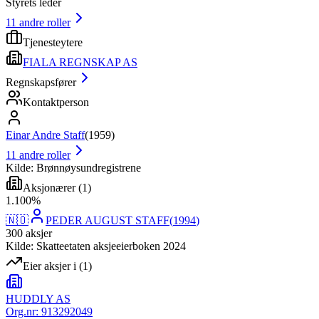
Styrets leder
11
andre roller
Tjenesteytere
FIALA REGNSKAP AS
Regnskapsfører
Kontaktperson
Einar Andre Staff
(
1959
)
11
andre roller
Kilde: Brønnøysundregistrene
Aksjonærer
(
1
)
1
.
100
%
🇳🇴
PEDER AUGUST STAFF
(
1994
)
300
aksjer
Kilde: Skatteetaten aksjeeierboken 2024
Eier aksjer i
(
1
)
HUDDLY AS
Org.nr:
913292049