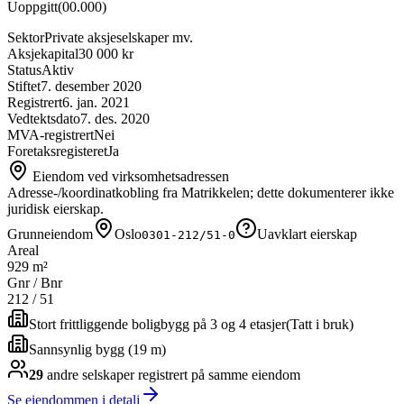
Uoppgitt
(
00.000
)
Sektor
Private aksjeselskaper mv.
Aksjekapital
30 000 kr
Status
Aktiv
Stiftet
7. desember 2020
Registrert
6. jan. 2021
Vedtektsdato
7. des. 2020
MVA-registrert
Nei
Foretaksregisteret
Ja
Eiendom ved virksomhetsadressen
Adresse-/koordinatkobling fra Matrikkelen; dette dokumenterer ikke
juridisk eierskap.
Grunneiendom
Oslo
Uavklart eierskap
0301-212/51-0
Areal
929 m²
Gnr / Bnr
212
/
51
Stort frittliggende boligbygg på 3 og 4 etasjer
(
Tatt i bruk
)
Sannsynlig bygg (19 m)
29
andre selskap
er
registrert på samme eiendom
Se eiendommen i detalj