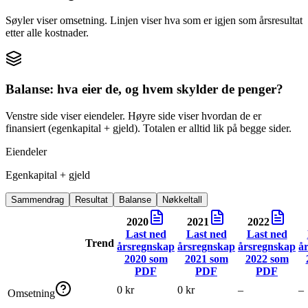
Søyler viser omsetning. Linjen viser hva som er igjen som årsresultat
etter alle kostnader.
Balanse: hva eier de, og hvem skylder de penger?
Venstre side viser eiendeler. Høyre side viser hvordan de er
finansiert (egenkapital + gjeld). Totalen er alltid lik på begge sider.
Eiendeler
Egenkapital + gjeld
Sammendrag
Resultat
Balanse
Nøkkeltall
2020
2021
2022
Last ned
Last ned
Last ned
Trend
årsregnskap
årsregnskap
årsregnskap
å
2020
som
2021
som
2022
som
PDF
PDF
PDF
0 kr
0 kr
–
–
Omsetning