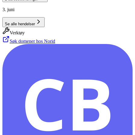
3. juni
Se alle hendelser
Verktøy
Søk domener hos Norid
CB