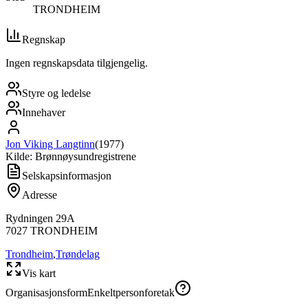
TRONDHEIM
Regnskap
Ingen regnskapsdata tilgjengelig.
Styre og ledelse
Innehaver
Jon Viking Langtinn
(
1977
)
Kilde: Brønnøysundregistrene
Selskapsinformasjon
Adresse
Rydningen 29A
7027
TRONDHEIM
Trondheim
,
Trøndelag
Vis kart
Organisasjonsform
Enkeltpersonforetak