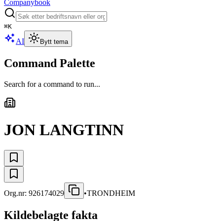
Companybook
⌘
K
AI
Bytt tema
Command Palette
Search for a command to run...
JON LANGTINN
Org.nr:
926174029
•
TRONDHEIM
Kildebelagte fakta