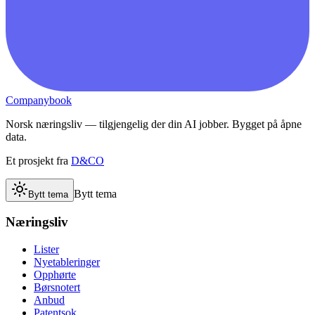
Companybook
Norsk næringsliv — tilgjengelig der din AI jobber. Bygget på åpne
data.
Et prosjekt fra
D&CO
Bytt tema
Bytt tema
Næringsliv
Lister
Nyetableringer
Opphørte
Børsnotert
Anbud
Patentsok