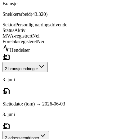
Bransje
Snekkerarbeid
(
43.320
)
Sektor
Personlig næringsdrivende
Status
Aktiv
MVA-registrert
Nei
Foretaksregisteret
Nei
Hendelser
2 bransjeendringer
3. juni
Slettedato: (tom) → 2026-06-03
3. juni
2 adresseendringer