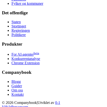
Fylker og kommuner
Det offentlige
Staten
Stortinget
Regjeringen
Politikere
Produkter
beta
For AI-agenter
Konkurrentanalyse
Chrome Extension
Companybook
Blogg
Guider
Om oss
Kontakt
©
2026
Companybook
|
Utviklet av
0-1
Vilkår
Personvern