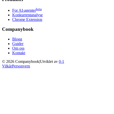
beta
For AI-agenter
Konkurrentanalyse
Chrome Extension
Companybook
Blogg
Guider
Om oss
Kontakt
©
2026
Companybook
|
Utviklet av
0-1
Vilkår
Personvern