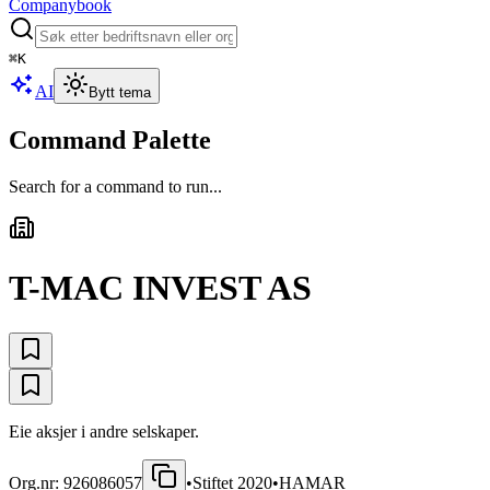
Companybook
⌘
K
AI
Bytt tema
Command Palette
Search for a command to run...
T-MAC INVEST AS
Eie aksjer i andre selskaper.
Org.nr:
926086057
•
Stiftet
2020
•
HAMAR