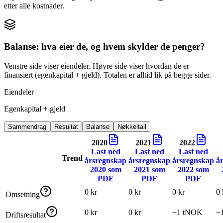
etter alle kostnader.
Balanse: hva eier de, og hvem skylder de penger?
Venstre side viser eiendeler. Høyre side viser hvordan de er
finansiert (egenkapital + gjeld). Totalen er alltid lik på begge sider.
Eiendeler
Egenkapital + gjeld
Sammendrag
Resultat
Balanse
Nøkkeltall
2020
2021
2022
Last ned
Last ned
Last ned
Trend
årsregnskap
årsregnskap
årsregnskap
å
2020
som
2021
som
2022
som
PDF
PDF
PDF
0 kr
0 kr
0 kr
0 
Omsetning
0 kr
0 kr
−1 tNOK
−
Driftsresultat