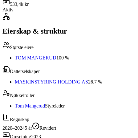
533,4k kr
Aktiv
Eierskap & struktur
Største eiere
TOM MANGERUD
100 %
Datterselskaper
MASKINSTYRING HOLDING AS
26.7 %
Nøkkelroller
Tom Mangerud
Styreleder
Regnskap
2020–2024
5
år
Revidert
Omsetning
2023