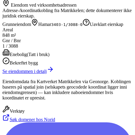
Eiendom ved virksomhetsadressen
Adresse-/koordinatkobling fra Matrikkelen; dette dokumenterer ikke
juridisk eierskap.
Grunneiendom
Hamar
Uavklart eierskap
3403-1/3088-0
Areal
848 m²
Gnr / Bnr
1
/
3088
Enebolig
(
Tatt i bruk
)
Bekreftet bygg
Se eiendommen i detalj
Eiendomsdata fra Kartverket Matrikkelen via Geonorge. Koblingen
baseres på spatial join (selskapets geocodede koordinat ligger inni
eiendomsgrensen) — kan inkludere naboeiendommer hvis
koordinatet er upresist.
Verktøy
Søk domener hos Norid