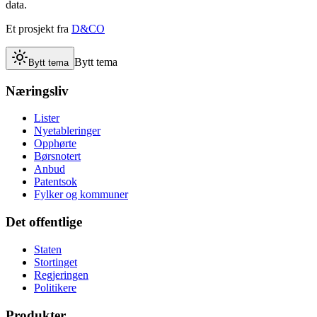
data.
Et prosjekt fra
D&CO
Bytt tema
Bytt tema
Næringsliv
Lister
Nyetableringer
Opphørte
Børsnotert
Anbud
Patentsok
Fylker og kommuner
Det offentlige
Staten
Stortinget
Regjeringen
Politikere
Produkter