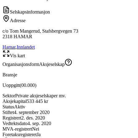
Selskapsinformasjon
Adresse
c/o Tom Mangerud, Stafsbergvegen 73
2318
HAMAR
Hamar
,
Innlandet
Vis kart
Organisasjonsform
Aksjeselskap
Bransje
Uoppgitt
(
00.000
)
Sektor
Private aksjeselskaper mv.
Aksjekapital
533 445 kr
Status
Aktiv
Stiftet
4. september 2020
Registrert
2. des. 2020
Vedtektsdato
4. sep. 2020
MVA-registrert
Nei
Foretaksregisteret
Ja