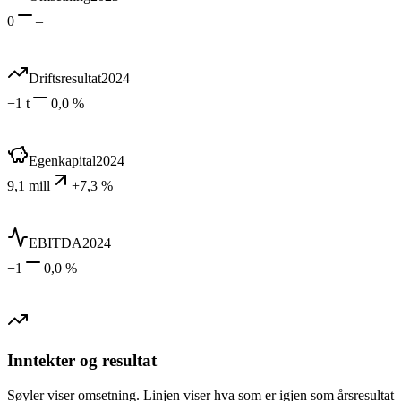
0
–
Driftsresultat
2024
−1 t
0,0 %
Egenkapital
2024
9,1 mill
+7,3 %
EBITDA
2024
−1
0,0 %
Inntekter og resultat
Søyler viser omsetning. Linjen viser hva som er igjen som årsresultat