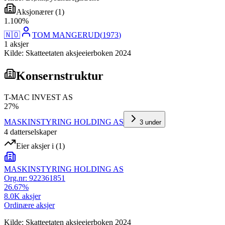
Aksjonærer
(
1
)
1
.
100
%
🇳🇴
TOM MANGERUD
(
1973
)
1
aksjer
Kilde: Skatteetaten aksjeeierboken 2024
Konsernstruktur
T-MAC INVEST AS
27
%
MASKINSTYRING HOLDING AS
3
under
4
datterselskap
er
Eier aksjer i
(
1
)
MASKINSTYRING HOLDING AS
Org.nr:
922361851
26.67
%
8.0K
aksjer
Ordinære aksjer
Kilde: Skatteetaten aksjeeierboken 2024