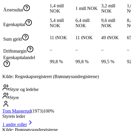
1,4 mill
3,2 mill
1,
1 mill NOK
Årsresultat
NOK
NOK
N
5,4 mill
6,4 mill
9,6 mill
8,
Egenkapital
NOK
NOK
NOK
N
11 tNOK
11 tNOK
49 tNOK
6
Sum gjeld
–
–
–
–
Driftsmargin
Egenkapitalandel
99,8 %
99,8 %
99,5 %
9
Kilde: Regnskapsregisteret (Brønnøysundregistrene)
Styre og ledelse
Styre
Tom Mangerud
(
1973
)
100%
Styrets leder
1
andre roller
Kilde: Brønnøysundregistrene