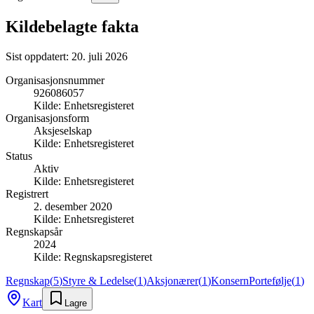
Kildebelagte fakta
Sist oppdatert:
20. juli 2026
Organisasjonsnummer
926086057
Kilde:
Enhetsregisteret
Organisasjonsform
Aksjeselskap
Kilde:
Enhetsregisteret
Status
Aktiv
Kilde:
Enhetsregisteret
Registrert
2. desember 2020
Kilde:
Enhetsregisteret
Regnskapsår
2024
Kilde:
Regnskapsregisteret
Regnskap
(
5
)
Styre & Ledelse
(
1
)
Aksjonærer
(
1
)
Konsern
Portefølje
(
1
)
Kart
Lagre