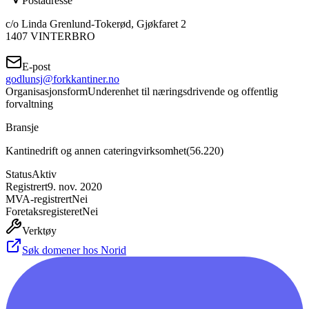
Postadresse
c/o Linda Grenlund-Tokerød, Gjøkfaret 2
1407
VINTERBRO
E-post
godlunsj@forkkantiner.no
Organisasjonsform
Underenhet til næringsdrivende og offentlig
forvaltning
Bransje
Kantinedrift og annen cateringvirksomhet
(
56.220
)
Status
Aktiv
Registrert
9. nov. 2020
MVA-registrert
Nei
Foretaksregisteret
Nei
Verktøy
Søk domener hos Norid