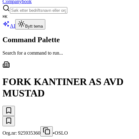
Companybook
⌘
K
AI
Bytt tema
Command Palette
Search for a command to run...
FORK KANTINER AS AVD
MUSTAD
Org.nr:
925935360
•
OSLO