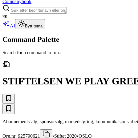
Companybook
⌘
K
AI
Bytt tema
Command Palette
Search for a command to run...
STIFTELSEN WE PLAY GRE
Abonnementssalg, sponsorsalg, markedsføring, kommunikasjonsarbei
Org.nr:
925790621
•
Stiftet
2020
•
OSLO