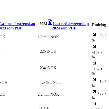
Last ned årsregnskap
2024
Last ned årsregnskap
Endring
2023
som PDF
2024
som PDF
−33,2
NOK
1,9 mill NOK
%
K
−226 tNOK
−158,7
%
K
−234 tNOK
−162,1
%
−18,4
l NOK
−1,5 mill NOK
%
+38,7
NOK
2,2 mill NOK
%
-11,8 %