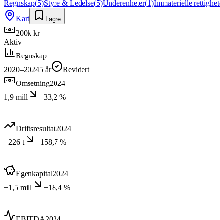
Regnskap
(
5
)
Styre & Ledelse
(
5
)
Underenheter
(
1
)
Immaterielle rettighet
Kart
Lagre
200k kr
Aktiv
Regnskap
2020–2024
5
år
Revidert
Omsetning
2024
1,9 mill
−33,2 %
Driftsresultat
2024
−226 t
−158,7 %
Egenkapital
2024
−1,5 mill
−18,4 %
EBITDA
2024