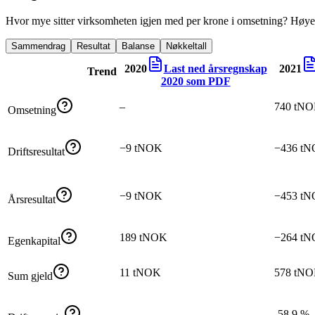
Hvor mye sitter virksomheten igjen med per krone i omsetning? Høyer
Sammendrag
Resultat
Balanse
Nøkkeltall
2020
Last ned årsregnskap
2021
Trend
2020
som PDF
–
740 tN
Omsetning
−9 tNOK
−436 t
Driftsresultat
−9 tNOK
−453 t
Årsresultat
189 tNOK
−264 t
Egenkapital
11 tNOK
578 tN
Sum gjeld
–
-58,9 %