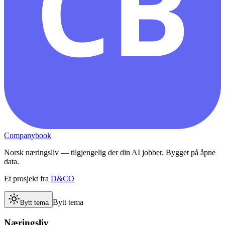
CB
Companybook
Norsk næringsliv — tilgjengelig der din AI jobber. Bygget på åpne
data.
Et prosjekt fra
D&CO
Bytt tema
Bytt tema
Næringsliv