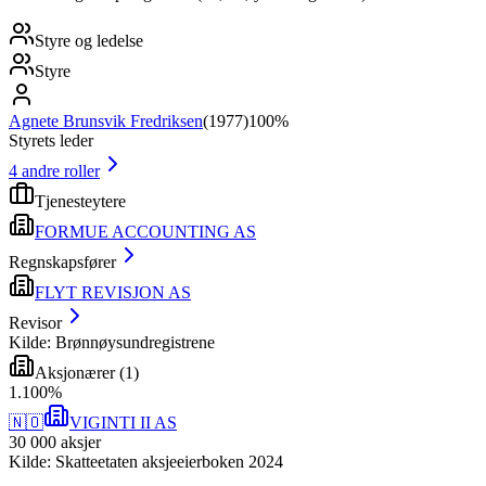
Styre og ledelse
Styre
Agnete Brunsvik Fredriksen
(
1977
)
100%
Styrets leder
4
andre roller
Tjenesteytere
FORMUE ACCOUNTING AS
Regnskapsfører
FLYT REVISJON AS
Revisor
Kilde: Brønnøysundregistrene
Aksjonærer
(
1
)
1
.
100
%
🇳🇴
VIGINTI II AS
30 000
aksjer
Kilde: Skatteetaten aksjeeierboken 2024