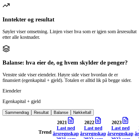
Inntekter og resultat
Søyler viser omsetning. Linjen viser hva som er igjen som årsresultat
etter alle kostnader.
Balanse: hva eier de, og hvem skylder de penger?
Venstre side viser eiendeler. Høyre side viser hvordan de er
finansiert (egenkapital + gjeld). Totalen er alltid lik på begge sider.
Eiendeler
Egenkapital + gjeld
Sammendrag
Resultat
Balanse
Nøkkeltall
2021
2022
2023
Last ned
Last ned
Last ned
Trend
årsregnskap
årsregnskap
årsregnskap
å