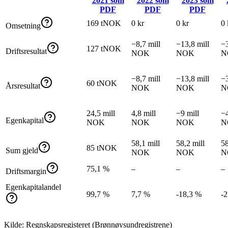
2021
som
2022
som
2023
som
PDF
PDF
PDF
169 tNOK
0 kr
0 kr
0 
Omsetning
−8,7 mill
−13,8 mill
−3
127 tNOK
Driftsresultat
NOK
NOK
N
−8,7 mill
−13,8 mill
−3
60 tNOK
Årsresultat
NOK
NOK
N
24,5 mill
4,8 mill
−9 mill
−4
Egenkapital
NOK
NOK
NOK
N
58,1 mill
58,2 mill
58
85 tNOK
Sum gjeld
NOK
NOK
N
75,1 %
–
–
–
Driftsmargin
Egenkapitalandel
99,7 %
7,7 %
-18,3 %
-
Kilde: Regnskapsregisteret (Brønnøysundregistrene)