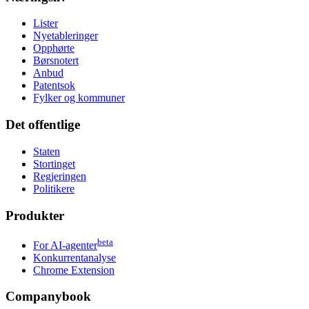
Lister
Nyetableringer
Opphørte
Børsnotert
Anbud
Patentsok
Fylker og kommuner
Det offentlige
Staten
Stortinget
Regjeringen
Politikere
Produkter
beta
For AI-agenter
Konkurrentanalyse
Chrome Extension
Companybook