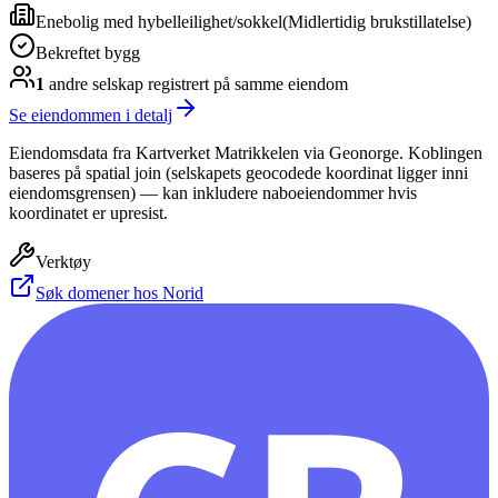
Enebolig med hybelleilighet/sokkel
(
Midlertidig brukstillatelse
)
Bekreftet bygg
1
andre selskap
registrert på samme eiendom
Se eiendommen i detalj
Eiendomsdata fra Kartverket Matrikkelen via Geonorge. Koblingen
baseres på spatial join (selskapets geocodede koordinat ligger inni
eiendomsgrensen) — kan inkludere naboeiendommer hvis
koordinatet er upresist.
Verktøy
Søk domener hos Norid