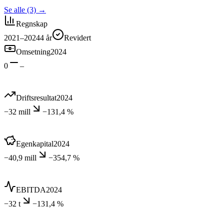
Se alle (3)
→
Regnskap
2021–2024
4
år
Revidert
Omsetning
2024
0
–
Driftsresultat
2024
−32 mill
−131,4 %
Egenkapital
2024
−40,9 mill
−354,7 %
EBITDA
2024
−32 t
−131,4 %