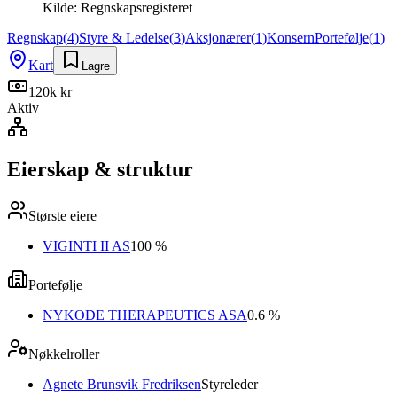
Kilde:
Regnskapsregisteret
Regnskap
(
4
)
Styre & Ledelse
(
3
)
Aksjonærer
(
1
)
Konsern
Portefølje
(
1
)
Kart
Lagre
120k kr
Aktiv
Eierskap & struktur
Største eiere
VIGINTI II AS
100 %
Portefølje
NYKODE THERAPEUTICS ASA
0.6 %
Nøkkelroller
Agnete Brunsvik Fredriksen
Styreleder