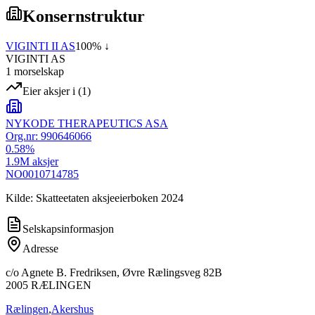
Konsernstruktur
VIGINTI II AS
100
% ↓
VIGINTI AS
1
morselskap
Eier aksjer i
(
1
)
NYKODE THERAPEUTICS ASA
Org.nr:
990646066
0.58
%
1.9M
aksjer
NO0010714785
Kilde: Skatteetaten aksjeeierboken 2024
Selskapsinformasjon
Adresse
c/o Agnete B. Fredriksen, Øvre Rælingsveg 82B
2005
RÆLINGEN
Rælingen
,
Akershus