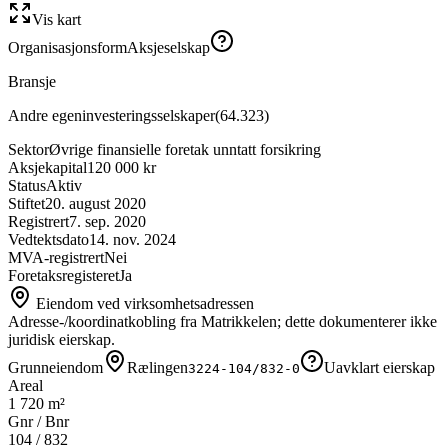
Vis kart
Organisasjonsform
Aksjeselskap
Bransje
Andre egeninvesteringsselskaper
(
64.323
)
Sektor
Øvrige finansielle foretak unntatt forsikring
Aksjekapital
120 000 kr
Status
Aktiv
Stiftet
20. august 2020
Registrert
7. sep. 2020
Vedtektsdato
14. nov. 2024
MVA-registrert
Nei
Foretaksregisteret
Ja
Eiendom ved virksomhetsadressen
Adresse-/koordinatkobling fra Matrikkelen; dette dokumenterer ikke
juridisk eierskap.
Grunneiendom
Rælingen
Uavklart eierskap
3224-104/832-0
Areal
1 720 m²
Gnr / Bnr
104
/
832