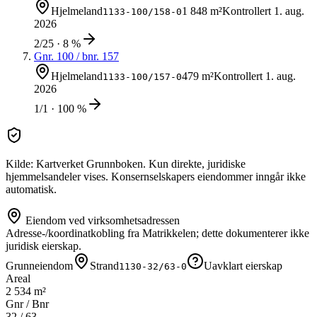
Hjelmeland
1 848 m²
Kontrollert
1. aug.
1133-100/158-0
2026
2/25 · 8 %
Gnr.
100
/ bnr.
157
Hjelmeland
479 m²
Kontrollert
1. aug.
1133-100/157-0
2026
1/1 · 100 %
Kilde: Kartverket Grunnboken. Kun direkte, juridiske
hjemmelsandeler vises. Konsernselskapers eiendommer inngår ikke
automatisk.
Eiendom ved virksomhetsadressen
Adresse-/koordinatkobling fra Matrikkelen; dette dokumenterer ikke
juridisk eierskap.
Grunneiendom
Strand
Uavklart eierskap
1130-32/63-0
Areal
2 534 m²
Gnr / Bnr
32
/
63