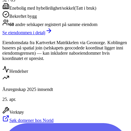
Enebolig med hybelleilighet/sokkel
(
Tatt i bruk
)
Bekreftet bygg
60
andre selskap
er
registrert på samme eiendom
Se eiendommen i detalj
Eiendomsdata fra Kartverket Matrikkelen via Geonorge. Koblingen
baseres på spatial join (selskapets geocodede koordinat ligger inni
eiendomsgrensen) — kan inkludere naboeiendommer hvis
koordinatet er upresist.
Hendelser
Årsregnskap 2025 innsendt
25. apr.
Verktøy
Søk domener hos Norid