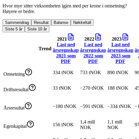
Hvor mye sitter virksomheten igjen med per krone i omsetning?
Høyere er bedre.
Sammendrag
Resultat
Balanse
Nøkkeltall
Siste 5 år
Siste 10 år
2021
2022
2023
Last ned
Last ned
Last ned
Trend
årsregnskap
årsregnskap
årsregnskap
å
2021
som
2022
som
2023
som
PDF
PDF
PDF
334 tNOK
733 tNOK
890 tNOK
9
Omsetning
33 tNOK
−270 tNOK
188 tNOK
4
Driftsresultat
−180 tNOK
−591 tNOK
−334 tNOK
−
Årsresultat
1,4 mill
1,1 mill
156 tNOK
9
Egenkapital
NOK
NOK