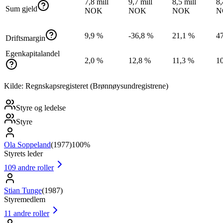
7,8 mill
9,7 mill
8,5 mill
8,
Sum gjeld
NOK
NOK
NOK
N
9,9 %
-36,8 %
21,1 %
4
Driftsmargin
Egenkapitalandel
2,0 %
12,8 %
11,3 %
1
Kilde: Regnskapsregisteret (Brønnøysundregistrene)
Styre og ledelse
Styre
Ola Soppeland
(
1977
)
100%
Styrets leder
109
andre roller
Stian Tunge
(
1987
)
Styremedlem
11
andre roller