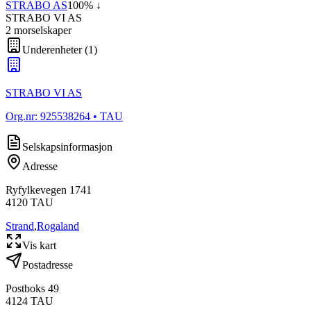
STRABO AS
100
% ↓
STRABO VI AS
2
morselskap
er
Underenheter
(
1
)
STRABO VI AS
Org.nr:
925538264
• TAU
Selskapsinformasjon
Adresse
Ryfylkevegen 1741
4120
TAU
Strand
,
Rogaland
Vis kart
Postadresse
Postboks 49
4124
TAU