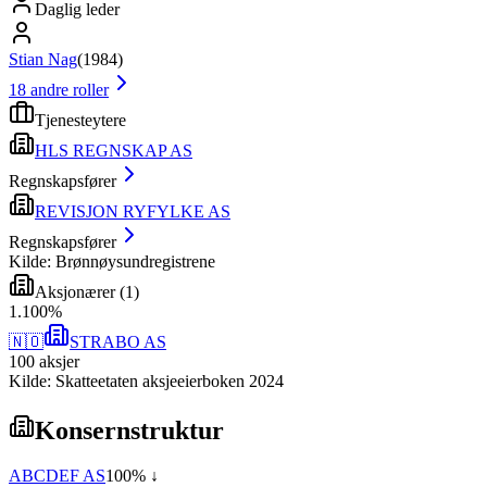
Daglig leder
Stian Nag
(
1984
)
18
andre roller
Tjenesteytere
HLS REGNSKAP AS
Regnskapsfører
REVISJON RYFYLKE AS
Regnskapsfører
Kilde: Brønnøysundregistrene
Aksjonærer
(
1
)
1
.
100
%
🇳🇴
STRABO AS
100
aksjer
Kilde: Skatteetaten aksjeeierboken 2024
Konsernstruktur
ABCDEF AS
100
% ↓