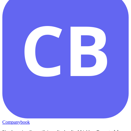
CB
Companybook