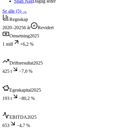
Stian Nag
Daglig leder
Se alle (5)
→
Regnskap
2020–2025
6
år
Revidert
Omsetning
2025
1 mill
+6,2 %
Driftsresultat
2025
425 t
−7,0 %
Egenkapital
2025
193 t
−80,2 %
EBITDA
2025
653
−4,7 %