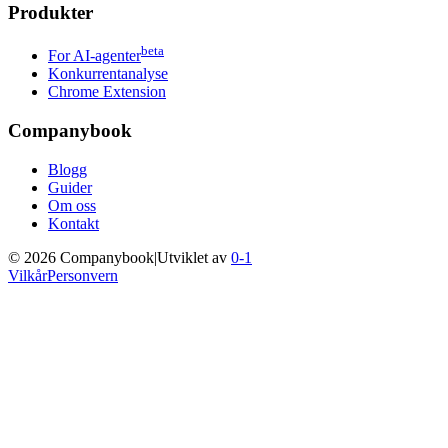
Produkter
beta
For AI-agenter
Konkurrentanalyse
Chrome Extension
Companybook
Blogg
Guider
Om oss
Kontakt
©
2026
Companybook
|
Utviklet av
0-1
Vilkår
Personvern