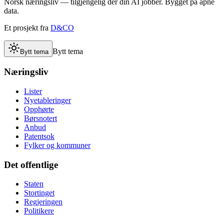
Norsk næringsliv — tilgjengelig der din AI jobber. Bygget på åpne
data.
Et prosjekt fra
D&CO
Bytt tema
Bytt tema
Næringsliv
Lister
Nyetableringer
Opphørte
Børsnotert
Anbud
Patentsok
Fylker og kommuner
Det offentlige
Staten
Stortinget
Regjeringen
Politikere