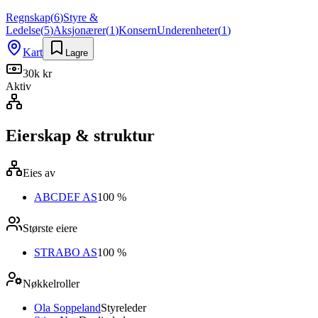
Regnskap
(
6
)
Styre &
Ledelse
(
5
)
Aksjonærer
(
1
)
Konsern
Underenheter
(
1
)
Kart
Lagre
30k kr
Aktiv
Eierskap & struktur
Eies av
ABCDEF AS
100 %
Største eiere
STRABO AS
100 %
Nøkkelroller
Ola Soppeland
Styreleder