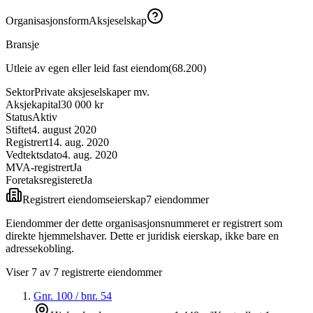
Organisasjonsform
Aksjeselskap
Bransje
Utleie av egen eller leid fast eiendom
(
68.200
)
Sektor
Private aksjeselskaper mv.
Aksjekapital
30 000 kr
Status
Aktiv
Stiftet
4. august 2020
Registrert
14. aug. 2020
Vedtektsdato
4. aug. 2020
MVA-registrert
Ja
Foretaksregisteret
Ja
Registrert eiendomseierskap
7
eiendom
mer
Eiendommer der dette organisasjonsnummeret er registrert som
direkte hjemmelshaver. Dette er juridisk eierskap, ikke bare en
adressekobling.
Viser
7
av
7
registrerte eiendommer
Gnr.
100
/ bnr.
54