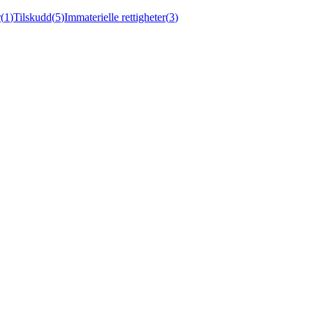
r
(
1
)
Tilskudd
(
5
)
Immaterielle rettigheter
(
3
)