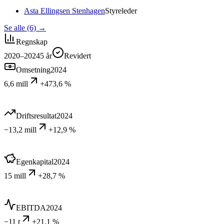
Asta Ellingsen Stenhagen
Styreleder
Se alle (6)
→
Regnskap
2020–2024
5
år
Revidert
Omsetning
2024
6,6 mill
+473,6 %
Driftsresultat
2024
−13,2 mill
+12,9 %
Egenkapital
2024
15 mill
+28,7 %
EBITDA
2024
−11 t
+21,1 %