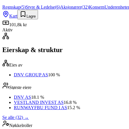
Regnskap
(
5
)
Styre & Ledelse
(
6
)
Aksjonærer
(
32
)
Konsern
Underenhete
Kart
Lagre
101,8k kr
Aktiv
Eierskap & struktur
Eies av
DNV GROUP AS
100 %
Største eiere
DNV AS
18.1 %
VESTLAND INVEST AS
16.8 %
RUNWAYFBU FUND I AS
15.2 %
Se alle (32)
→
Nøkkelroller